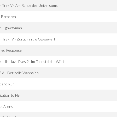
r Trek V - Am Rande des Universums
e Barbaren
e Highwayman
r Trek IV - Zurück in die Gegenwart
med Response
 Hills Have Eyes 2 -Im Todestal der Wölfe
.S.A. -Der helle Wahnsinn
t and Run
itation to Hell
k Aliens