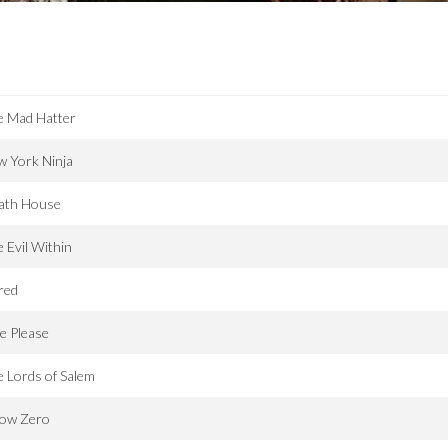
e Mad Hatter
w York Ninja
ath House
 Evil Within
red
e Please
 Lords of Salem
low Zero