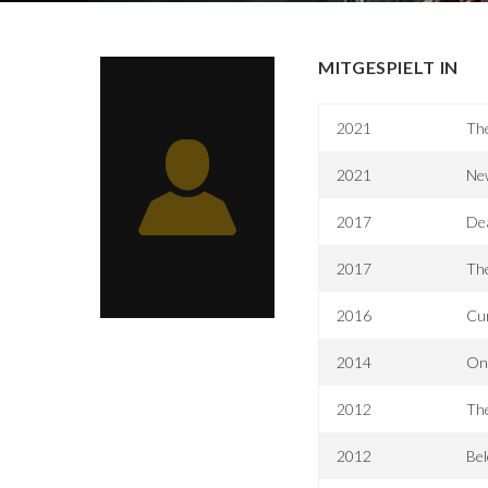
MITGESPIELT IN
2021
Th
2021
Ne
2017
De
2017
The
2016
Cu
2014
On
2012
The
2012
Be