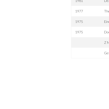
1981
Dea
1977
The
1975
Ein
1975
Do
Z N
Ges