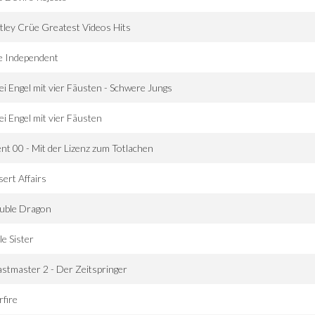
ley Crüe Greatest Videos Hits
e Independent
i Engel mit vier Fäusten - Schwere Jungs
i Engel mit vier Fäusten
nt 00 - Mit der Lizenz zum Totlachen
ert Affairs
uble Dragon
tle Sister
stmaster 2 - Der Zeitspringer
rfire