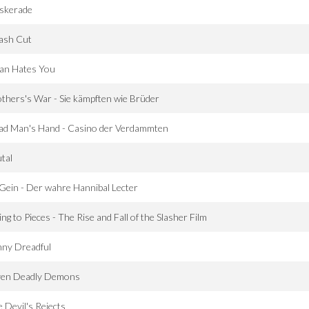
skerade
ash Cut
tan Hates You
thers's War - Sie kämpften wie Brüder
ad Man's Hand - Casino der Verdammten
tal
Gein - Der wahre Hannibal Lecter
ng to Pieces - The Rise and Fall of the Slasher Film
nny Dreadful
ven Deadly Demons
 Devil's Rejects