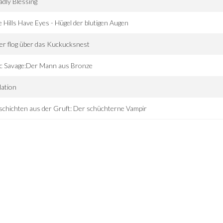
dly Blessing
 Hills Have Eyes - Hügel der blutigen Augen
er flog über das Kuckucksnest
c Savage:Der Mann aus Bronze
ation
chichten aus der Gruft: Der schüchterne Vampir