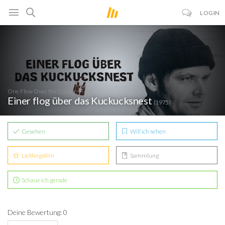
LOGIN
One Flew Over the Cuckoo's Nest
Einer flog über das Kuckucksnest
(1975)
Gesehen
Will ich sehen
Lieblingsfilm
Sammlung
Schaue ich gerade
Deine Bewertung: 0