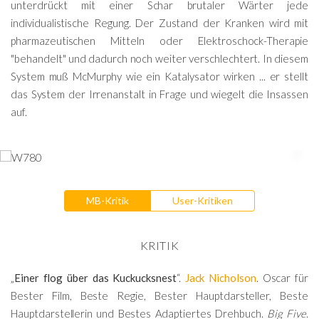
unterdrückt mit einer Schar brutaler Wärter jede
individualistische Regung. Der Zustand der Kranken wird mit
pharmazeutischen Mitteln oder Elektroschock-Therapie
"behandelt" und dadurch noch weiter verschlechtert. In diesem
System muß McMurphy wie ein Katalysator wirken ... er stellt
das System der Irrenanstalt in Frage und wiegelt die Insassen
auf.
MB-Kritik
User-Kritiken
KRITIK
„
Einer flog über das Kuckucksnest
“.
Jack Nicholson
. Oscar für
Bester Film, Beste Regie, Bester Hauptdarsteller, Beste
Hauptdarstellerin und Bestes Adaptiertes Drehbuch.
Big Five
.