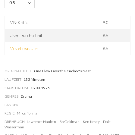
0.5
MB-Kritik
9.0
User Durchschnitt
8.5
Moviebreak User
8.5
ORIGINAL TITEL
One Flew Over the Cuckoo's Nest
LAUFZEIT
133 Minuten
STARTDATUM
18.03.1975
GENRES
Drama
LÄNDER
REGIE
Miloš Forman
DREHBUCH
Lawrence Hauben
Bo Goldman
Ken Kesey
Dale
Wasserman