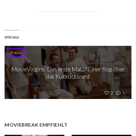
SPECIALS
Podcast
MovieVirgins: Das erste Mal... "Einer flog über
das Kuckucksnest
2
1
MOVIEBREAK EMPFIEHLT