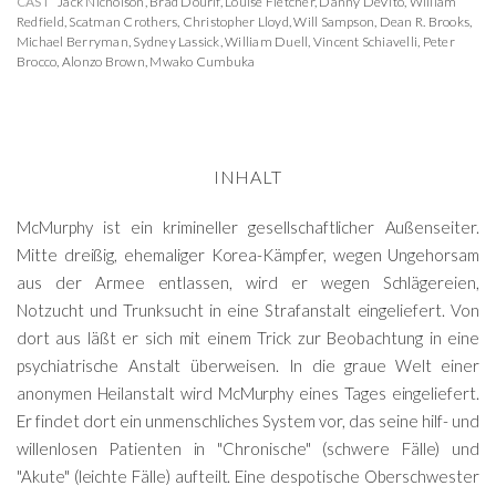
CAST
Jack Nicholson
,
Brad Dourif
,
Louise Fletcher
,
Danny DeVito
,
William
Redfield
,
Scatman Crothers
,
Christopher Lloyd
,
Will Sampson
,
Dean R. Brooks
,
Michael Berryman
,
Sydney Lassick
,
William Duell
,
Vincent Schiavelli
,
Peter
Brocco
,
Alonzo Brown
,
Mwako Cumbuka
INHALT
McMurphy ist ein krimineller gesellschaftlicher Außenseiter.
Mitte dreißig, ehemaliger Korea-Kämpfer, wegen Ungehorsam
aus der Armee entlassen, wird er wegen Schlägereien,
Notzucht und Trunksucht in eine Strafanstalt eingeliefert. Von
dort aus läßt er sich mit einem Trick zur Beobachtung in eine
psychiatrische Anstalt überweisen. In die graue Welt einer
anonymen Heilanstalt wird McMurphy eines Tages eingeliefert.
Er findet dort ein unmenschliches System vor, das seine hilf- und
willenlosen Patienten in "Chronische" (schwere Fälle) und
"Akute" (leichte Fälle) aufteilt. Eine despotische Oberschwester