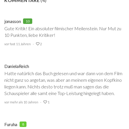
KOMMENTARE
(
4
)
jonasson
10
Gute Kritik! Ein absoluter filmischer Meilenstein. Nur Mut zu
10 Punkten, liebe Kritiker!
vor fast 11 Jahren
2
DanielaReich
Hatte natürlich das Buch gelesen und war dann von dem Film
nicht ganz so angetan, was aber an meinem eigenen Kopfkino
liegen kann. Nichts desto trotz muß man sagen das die
Schauspieler alle samt eine Top-Leistung hingelegt haben.
vor mehr als 10 Jahren
1
Furuha
8