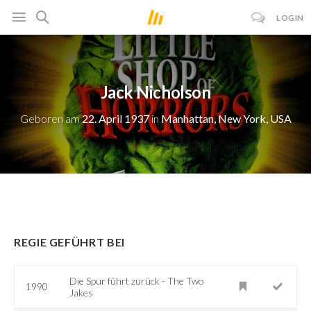
LOGIN
Jack Nicholson
Geboren am
22. April 1937
in
Manhattan, New York, USA
REGIE GEFÜHRT BEI
Die Spur führt zurück - The Two
1990
Jakes