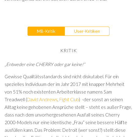
MB-Kritik
User-Kritiken
KRITIK
„Entweder eine CHERRY oder gar keine!“
Gewisse Qualitätsstandards sind nicht diskutabel. Für ein
spezielles Individuum der im Jahr 2017 mit knapper Mehrheit
von 51% noch existenten Arbeiterklasse namens Sam
Treadwell (
David Andrews
,
Fight Club
) -der sonst an seinen
Alltag keine gehobenen Ansprüche stellt – steht es außer Frage,
dass nach dem unvorhergesehenen Ausfall seines Cherry
2000-Models nur eine identische „Frau“ seine bessere Hälfte
ausfüllen kann. Das Problem: Detroit (wer sonst?) stellt diese