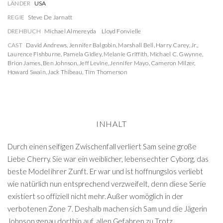
LÄNDER
USA
REGIE
Steve De Jarnatt
DREHBUCH
Michael Almereyda
Lloyd Fonvielle
CAST
David Andrews
,
Jennifer Balgobin
,
Marshall Bell
,
Harry Carey, Jr.
,
Laurence Fishburne
,
Pamela Gidley
,
Melanie Griffith
,
Michael C. Gwynne
,
Brion James
,
Ben Johnson
,
Jeff Levine
,
Jennifer Mayo
,
Cameron Milzer
,
Howard Swain
,
Jack Thibeau
,
Tim Thomerson
INHALT
Durch einen seifigen Zwischenfall verliert Sam seine große
Liebe Cherry. Sie war ein weiblicher, lebensechter Cyborg, das
beste Model ihrer Zunft. Er war und ist hoffnungslos verliebt
wie natürlich nun entsprechend verzweifelt, denn diese Serie
existiert so offiziell nicht mehr. Außer womöglich in der
verbotenen Zone 7. Deshalb machen sich Sam und die Jägerin
Johnson genau dorthin auf, allen Gefahren zu Trotz.