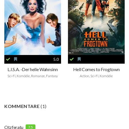
5.0
L.I.S.A. -Der helle Wahnsinn
Hell Comes to Frogtown
Sci-Fi, Komödie, Romanze, Fantasy
Action, Sci-Fi, Komödie
KOMMENTARE
(
1
)
Otzferatu
7.5