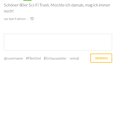
Schöner 80er Sci-Fi Trash. Mochte ich damals, mag ich immer
noch!
vor fast 9 Jahren
@username
#Filmtitel
$Schauspieler
:emoji