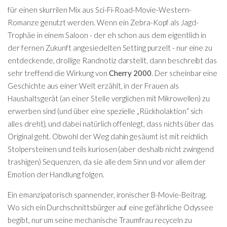
für einen skurrilen Mix aus Sci-Fi-Road-Movie-Western-
Romanze genutzt werden. Wenn ein Zebra-Kopf als Jagd-
Trophäe in einem Saloon - der eh schon aus dem eigentlich in
der fernen Zukunft angesiedelten Setting purzelt - nur eine zu
entdeckende, drollige Randnotiz darstellt, dann beschreibt das
sehr treffend die Wirkung von
Cherry 2000
. Der scheinbar eine
Geschichte aus einer Welt erzählt, in der Frauen als
Haushaltsgerät (an einer Stelle verglichen mit Mikrowellen) zu
erwerben sind (und über eine spezielle „Rückholaktion“ sich
alles dreht), und dabei natürlich offenlegt, dass nichts über das
Original geht. Obwohl der Weg dahin gesäumt ist mit reichlich
Stolpersteinen und teils kuriosen (aber deshalb nicht zwingend
trashigen) Sequenzen, da sie alle dem Sinn und vor allem der
Emotion der Handlung folgen.
Ein emanzipatorisch spannender, ironischer B-Movie-Beitrag.
Wo sich ein Durchschnittsbürger auf eine gefährliche Odyssee
begibt, nur um seine mechanische Traumfrau recyceln zu