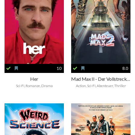
10
8.0
Her
Mad Max II - Der Vollstrecker
Sci-Fi, Romanze, Drama
Action, Sci-Fi, Abenteuer, Thriller