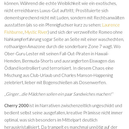
können. Während die echte Weiblichkeit wie ein exotisches,
nicht erreichbares Luxus-Gut auftritt; Prostituierte sich
dementsprechend nicht mit Luden, sondern mit Rechtsanwälten
ausstatten (als so ein Pfennigfuchser kurz zu sehen:
Laurence
Fishburne
,
Mystic River
) und sich der verzweifelte Romeo ohne
Nahkampferfahrung sogar Seite an Seite mit einer waschechten,
rothaarigen Amazone durch die sonderbare Zone 7 wagt. Wo
Ober-Guru Lester mit seinen Fall-Out-Piraten in Hawaii-
Hemden, Bermuda-Shorts und ausrangierten Eiswagen das
Ödland kontrolliert und terrorisiert. In diesem Chaos eine
Mischung aus Club-Urlaub und Charles Manson-Happening
zelebriert, lieber mit Bogenschießen als Dosenwerfen.
„Ginger…die Mädchen sollen ein paar Sandwiches machen!“
Cherry 2000
ist im Narrativen zwischenzeitlich ungeschickt und
bedient selbst seine ausgefallen, kreative Prämisse nicht immer
optimal, was sich besonders im Mittelpart deutlich
herauskristallisiert. Da trampelt es manchmal unnötig auf der