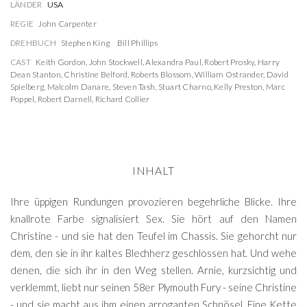
LÄNDER
USA
REGIE
John Carpenter
DREHBUCH
Stephen King
Bill Phillips
CAST
Keith Gordon
,
John Stockwell
,
Alexandra Paul
,
Robert Prosky
,
Harry
Dean Stanton
,
Christine Belford
,
Roberts Blossom
,
William Ostrander
,
David
Spielberg
,
Malcolm Danare
,
Steven Tash
,
Stuart Charno
,
Kelly Preston
,
Marc
Poppel
,
Robert Darnell
,
Richard Collier
INHALT
Ihre üppigen Rundungen provozieren begehrliche Blicke. Ihre
knallrote Farbe signalisiert Sex. Sie hört auf den Namen
Christine - und sie hat den Teufel im Chassis. Sie gehorcht nur
dem, den sie in ihr kaltes Blechherz geschlossen hat. Und wehe
denen, die sich ihr in den Weg stellen. Arnie, kurzsichtig und
verklemmt, liebt nur seinen 58er Plymouth Fury - seine Christine
- und sie macht aus ihm einen arroganten Schnösel. Eine Kette