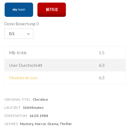
Deine Bewertung: 0
0.5
MB-Kritik
5.5
User Durchschnitt
6.3
Moviebreak User
6.3
ORIGINAL TITEL
Christine
LAUFZEIT
106 Minuten
STARTDATUM
16.03.1984
GENRES
Mystery, Horror, Drama, Thriller