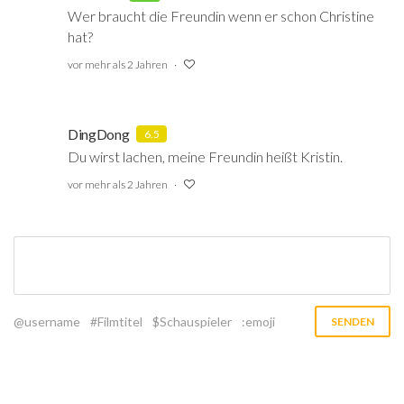
Wer braucht die Freundin wenn er schon Christine
hat?
vor mehr als 2 Jahren
DingDong
6.5
Du wirst lachen, meine Freundin heißt Kristin.
vor mehr als 2 Jahren
@username
#Filmtitel
$Schauspieler
:emoji