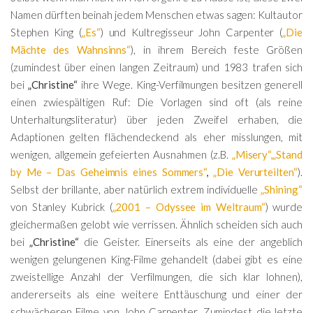
Namen dürften beinah jedem Menschen etwas sagen: Kultautor
Stephen King (
„Es“
) und Kultregisseur John Carpenter (
„Die
Mächte des Wahnsinns“
), in ihrem Bereich feste Größen
(zumindest über einen langen Zeitraum) und 1983 trafen sich
bei
„Christine“
ihre Wege. King-Verfilmungen besitzen generell
einen zwiespältigen Ruf: Die Vorlagen sind oft (als reine
Unterhaltungsliteratur) über jeden Zweifel erhaben, die
Adaptionen gelten flächendeckend als eher misslungen, mit
wenigen, allgemein gefeierten Ausnahmen (z.B.
„Misery“,
„Stand
by Me – Das Geheimnis eines Sommers“
,
„Die Verurteilten“
).
Selbst der brillante, aber natürlich extrem individuelle
„Shining“
von Stanley Kubrick (
„2001 – Odyssee im Weltraum“
) wurde
gleichermaßen gelobt wie verrissen. Ähnlich scheiden sich auch
bei
„Christine“
die Geister. Einerseits als eine der angeblich
wenigen gelungenen King-Filme gehandelt (dabei gibt es eine
zweistellige Anzahl der Verfilmungen, die sich klar lohnen),
andererseits als eine weitere Enttäuschung und einer der
schwächeren Filme von John Carpenter. Zumindest die letzte