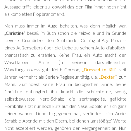
Aussage trifft leider zu, obwohl das den Film immer noch nicht
als kompletten Flop brandmarkt.
Man muss immer im Auge behalten, was denn möglich war.
„Christine“
besaß im Buch schon die reizvolle und im Grunde
clevere Grundidee, den Spätzünder-Coming-of-Age-Prozess
eines Außenseiters über die Liebe zu seinem Auto diabolisch-
phantastisch zu erzählen. Keine Frau, ein Auto macht den
Waschlappen Arnie (in seinem darstellerischen
Wandlungsprozess gut: Keith Gordon,
„Dressed to Kill“
, seit
Jahren vermehrt als Serien-Regisseur tätig, u.a.
„Dexter“
) zum
Mann. Zumindest keine Frau im biologischen Sinne. Seine
Christine entjungfert ihn, knackt die schüchterne, wenig
selbstbewusste Nerd-Schale; die zertrampelte, geflickte
Hornbrille sitzt nur noch kurz auf der Nase. Sobald er sich ganz
seiner wahren Liebe hingegeben hat, verändert sich Arnie.
Scrabble-Abende mit den Eltern, bei denen „anstößige“ Worte
nicht akzeptiert werden, gehören der Vergangenheit an. Nun