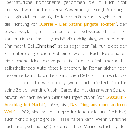
übernatürliche Komponente genommen, die im Buch nicht
irrelevant war und für diverse Abweichungen sorgt. Allerdings:
Nicht gänzlich, nur wenig die Idee verändernd. Es geht eher in
die Richtung von
„Carrie – Des Satans jüngste Tochter“
, der
etwas weglässt, um sich auf einen Schwerpunkt mehr zu
konzentrieren. Das ist grundsätzlich völlig okay, wenn es denn
Sinn macht. Bei
„Christine“
ist es sogar der Fall, nur leidet der
Film unter den gleichen Problemen wie das Buch: Beide haben
eine schöne Idee, die verpackt ist in eine leicht alberne. Ein
selbstheilendes Auto tötet Menschen. Im Roman sicher noch
besser verkauft durch die zusätzlichen Details, im Film wirkt das
mehr als einmal etwas cheesy (wenn auch tricktechnisch für
seine Zeit einwandfrei). John Carpenter hat daran wenig Schuld,
obwohl er nach seinen Glanzleistungen zuvor (von
„Assault –
Anschlag bei Nacht“
, 1976, bis
„Das Ding aus einer anderen
Welt“
, 1982, sind seine Kinoproduktionen alle unanfechtbar)
auch nicht die ganz große Klasse halten kann. Wenn Christine
nach ihrer „Schändung“ (hier erreicht die Vermenschlichung des