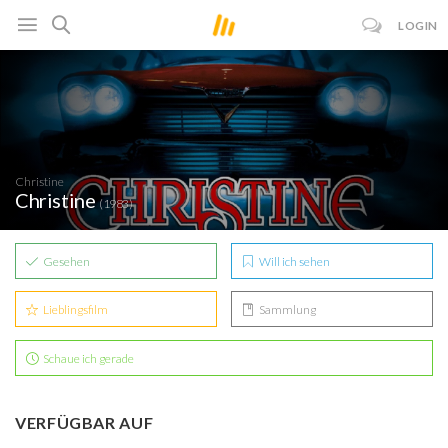
LOGIN
Christine
Christine
(1983)
Gesehen
Will ich sehen
Lieblingsfilm
Sammlung
Schaue ich gerade
VERFÜGBAR AUF