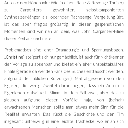
Autos einen Höhepunkt: Wie in einem Rape & Revenge-Thriller)
zu Carpenters gewohnten, selbstkomponierten
Synthesizerklängen als lodernder Racheengel Vergeltung übt,
ist das aber fraglos großartig. In diesen gespenstischen
Momenten sind wir nah an dem, was John Carpenter-Filme
dieser Zeit auszeichnete.
Problematisch sind eher Dramaturgie und Spannungsbogen.
„Christine“
steigert sich nur gemächlich, ist auch für Nichtkenner
der Vorlage zu absehbar und bietet ein eher unspektakuläres
Finale (gerade da werden Fans des Buches enttäuscht werden,
aufgrund der üblichen Kürzungen). Mal abgesehen von den
Figuren, die wenig Zweifel daran hegen, dass ein Auto ein
Eigenleben entwickelt. Stimmt in dem Fall zwar, aber das zu
glauben aufgrund dieser Vorfälle, naja, von (beinah)
erwachsenen Menschen sollte man etwas mehr Sinn für die
Realität erwarten. Das rückt die Geschichte und den Film
insgesamt unfreiwillig in eine leichte Trashecke, wo er an sich