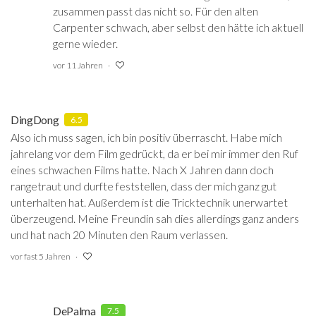
zusammen passt das nicht so. Für den alten
Carpenter schwach, aber selbst den hätte ich aktuell
gerne wieder.
vor 11 Jahren
DingDong
6.5
Also ich muss sagen, ich bin positiv überrascht. Habe mich
jahrelang vor dem Film gedrückt, da er bei mir immer den Ruf
eines schwachen Films hatte. Nach X Jahren dann doch
rangetraut und durfte feststellen, dass der mich ganz gut
unterhalten hat. Außerdem ist die Tricktechnik unerwartet
überzeugend. Meine Freundin sah dies allerdings ganz anders
und hat nach 20 Minuten den Raum verlassen.
vor fast 5 Jahren
DePalma
7.5