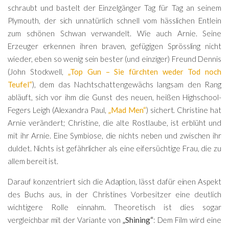
schraubt und bastelt der Einzelgänger Tag für Tag an seinem
Plymouth, der sich unnatürlich schnell vom hässlichen Entlein
zum schönen Schwan verwandelt. Wie auch Arnie. Seine
Erzeuger erkennen ihren braven, gefügigen Sprössling nicht
wieder, eben so wenig sein bester (und einziger) Freund Dennis
(John Stockwell,
„Top Gun – Sie fürchten weder Tod noch
Teufel“
), dem das Nachtschattengewächs langsam den Rang
abläuft, sich vor ihm die Gunst des neuen, heißen Highschool-
Fegers Leigh (Alexandra Paul,
„Mad Men“
) sichert. Christine hat
Arnie verändert; Christine, die alte Rostlaube, ist erblüht und
mit ihr Arnie. Eine Symbiose, die nichts neben und zwischen ihr
duldet. Nichts ist gefährlicher als eine eifersüchtige Frau, die zu
allem bereit ist.
Darauf konzentriert sich die Adaption, lässt dafür einen Aspekt
des Buchs aus, in der Christines Vorbesitzer eine deutlich
wichtigere Rolle einnahm. Theoretisch ist dies sogar
vergleichbar mit der Variante von
„Shining“
: Dem Film wird eine