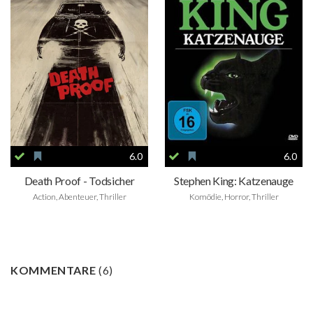
6.0
6.0
Death Proof - Todsicher
Stephen King: Katzenauge
Action, Abenteuer, Thriller
Komödie, Horror, Thriller
KOMMENTARE
(
6
)