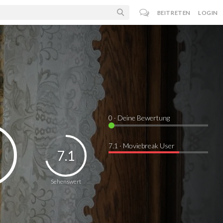
BEITRETEN
LOGIN
0
· Deine Bewertung
7.1 · Moviebreak User
7.1
Sehenswert