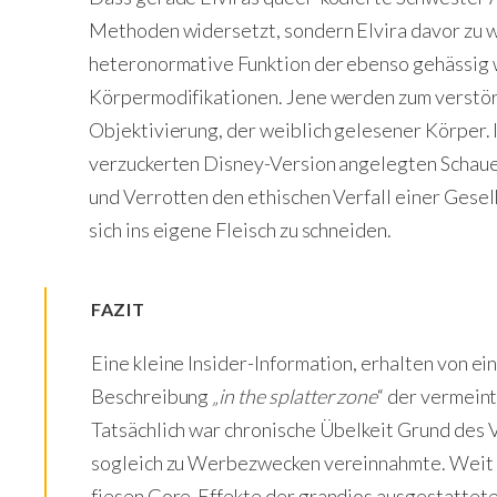
Methoden widersetzt, sondern Elvira davor zu w
heteronormative Funktion der ebenso gehässig
Körpermodifikationen. Jene werden zum verstö
Objektivierung, der weiblich gelesener Körper. I
verzuckerten Disney-Version angelegten Schaue
und Verrotten den ethischen Verfall einer Gesel
sich ins eigene Fleisch zu schneiden.
FAZIT
Eine kleine Insider-Information, erhalten von ei
Beschreibung
„in the splatter zone
“ der vermein
Tatsächlich war chronische Übelkeit Grund des V
sogleich zu Werbezwecken vereinnahmte. Weit 
fiesen Gore-Effekte der grandios ausgestatteten