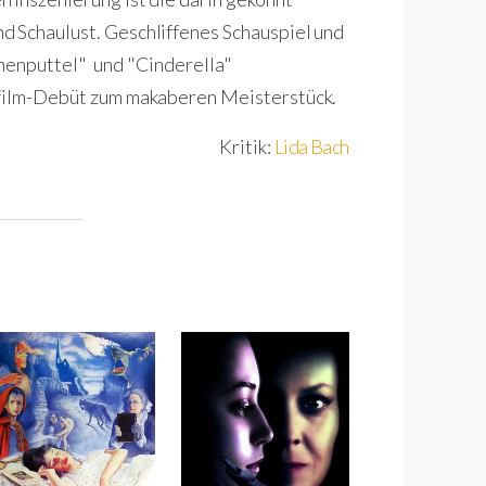
d Schaulust. Geschliffenes Schauspiel und
chenputtel" und "Cinderella"
elfilm-Debüt zum makaberen Meisterstück.
Kritik:
Lida Bach