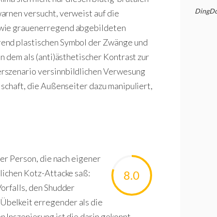
DingDo
arnen versucht, verweist auf die
 wie grauenerregend abgebildeten
rend plastischen Symbol der Zwänge und
n dem als (anti)ästhetischer Kontrast zur
rszenario versinnbildlichen Verwesung
lschaft, die Außenseiter dazu manipuliert,
ner Person, die nach eigener
tlichen Kotz-Attacke saß:
8.0
orfalls, den Shudder
Übelkeit erregender als die
 Inszenierung ist die darin gekonnt