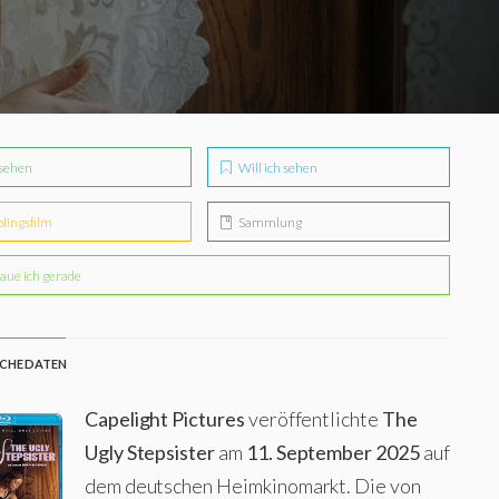
sehen
Will ich sehen
blingsfilm
Sammlung
aue ich gerade
CHE DATEN
Capelight Pictures
veröffentlichte
The
Ugly Stepsister
am
11. September 2025
auf
dem deutschen Heimkinomarkt. Die von