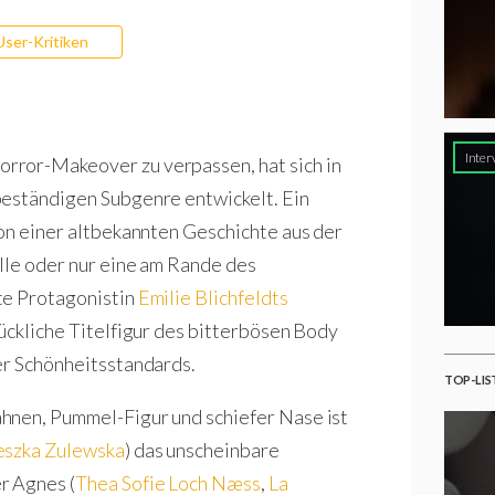
User-Kritiken
Inter
rror-Makeover zu verpassen, hat sich in
beständigen Subgenre entwickelt. Ein
ion einer altbekannten Geschichte aus der
olle oder nur eine am Rande des
te Protagonistin
Emilie Blichfeldts
glückliche Titelfigur des bitterbösen Body
her Schönheitsstandards.
TOP-LIS
hnen, Pummel-Figur und schiefer Nase ist
eszka Zulewska
) das unscheinbare
r Agnes (
Thea Sofie Loch Næss
,
La