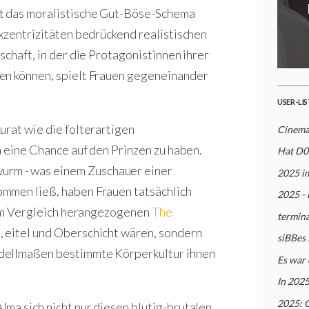
ft das moralistische Gut-Böse-Schema
Exzentrizitäten bedrückend realistischen
schaft, in der die Protagonistinnen ihrer
en können, spielt Frauen gegeneinander
USER-LI
urat wie die folterartigen
Cinema
m eine Chance auf den Prinzen zu haben.
Hat D0
rm - was einem Zuschauer einer
2025 i
mmen ließ, haben Frauen tatsächlich
2025 - 
 zum Vergleich herangezogenen
The
termin
 eitel und Oberschicht wären, sondern
siBBes
odellmaßen bestimmte Körperkultur ihnen
Es war 
In 2025
2025: 
ma sich nicht nur diesen blutig-brutalen