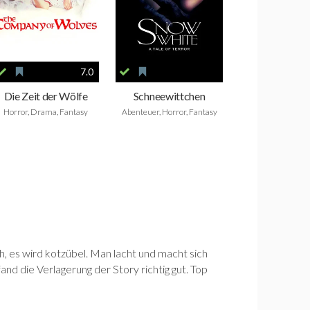
7.0
Die Zeit der Wölfe
Schneewittchen
Horror, Drama, Fantasy
Abenteuer, Horror, Fantasy
h, es wird kotzübel. Man lacht und macht sich
and die Verlagerung der Story richtig gut. Top