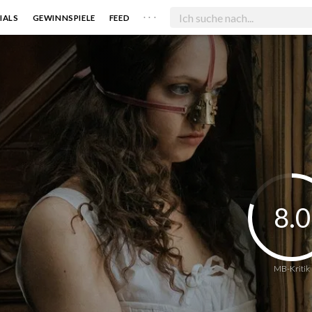
. . .
IALS
GEWINNSPIELE
FEED
8.0
MB-Kritik