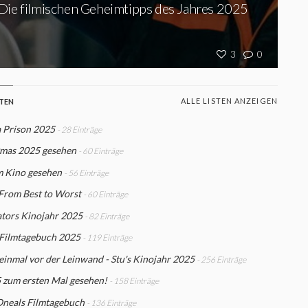
Die filmischen Geheimtipps des Jahres 2025
3
0
ALLE LISTEN ANZEIGEN
STEN
 Prison 2025
- 28 Einträge
mas 2025 gesehen
- 60 Einträge
m Kino gesehen
- 56 Einträge
From Best to Worst
- 60 Einträge
ators Kinojahr 2025
- 82 Einträge
 Filmtagebuch 2025
- 119 Einträge
einmal vor der Leinwand - Stu's Kinojahr 2025
- 256 Einträge
 zum ersten Mal gesehen!
- 158 Einträge
Oneals Filmtagebuch
- 136 Einträge