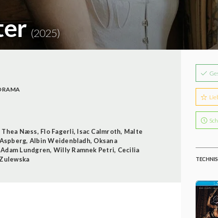
ter
(2025)
Ge
DRAMA
Lie
Sch
,
Thea Næss
,
Flo Fagerli
,
Isac Calmroth
,
Malte
 Aspberg
,
Albin Weidenbladh
,
Oksana
,
Adam Lundgren
,
Willy Ramnek Petri
,
Cecilia
 Zulewska
TECHNIS