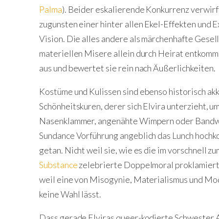
Palma
). Beider eskalierende Konkurrenz verwir
zugunsten einer hinter allen Ekel-Effekten und 
Vision. Die alles andere als märchenhafte Gesell
materiellen Misere allein durch Heirat entkomm
aus und bewertet sie rein nach Äußerlichkeiten.
Kostüme und Kulissen sind ebenso historisch akk
Schönheitskuren, derer sich Elvira unterzieht, u
Nasenklammer, angenähte Wimpern oder Bandwu
Sundance Vorführung angeblich das Lunch hochko
getan. Nicht weil sie, wie es die im vorschnell
Substance
zelebrierte Doppelmoral proklamiert,
weil eine von Misogynie, Materialismus und M
keine Wahl lässt.
Dass gerade Elviras queer-kodierte Schwester Al