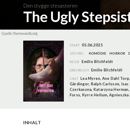
Den stygge stesøsteren
The Ugly Stepsis
Quelle:
themoviedb.org
05.06.2025
START
105 MIN
KOMÖDIE
HORROR
Emilie Blichfeldt
REGIE
Emilie Blichfeldt
DREHBUCH
Lea Myren
,
Ane Dahl Torp
CAST
Gårdinger
,
Ralph Carlsson
,
Isac
Czerkasyna
,
Katarzyna Herman
Forss
,
Kyrre Hellum
,
Agnieszka
INHALT