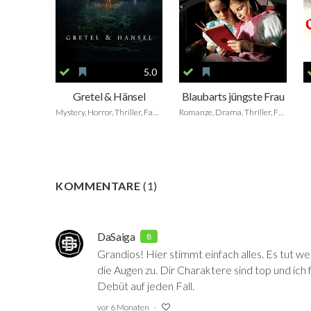
5.0
Gretel & Hänsel
Blaubarts jüngste Frau
Mystery, Horror, Thriller, Fantasy
Romanze, Drama, Thriller, Fantasy, Foreign
KOMMENTARE
(
1
)
DaSaiga
8
Grandios! Hier stimmt einfach alles. Es tut we
die Augen zu. Dir Charaktere sind top und ich f
Debüt auf jeden Fall.
vor 6 Monaten