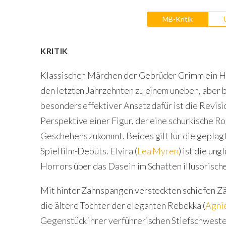
MB-Kritik
KRITIK
Klassischen Märchen der Gebrüder Grimm ein Ho
den letzten Jahrzehnten zu einem uneben, aber 
besonders effektiver Ansatz dafür ist die Revis
Perspektive einer Figur, der eine schurkische R
Geschehens zukommt. Beides gilt für die geplag
Spielfilm-Debüts. Elvira (
Lea Myren
) ist die un
Horrors über das Dasein im Schatten illusorisc
Mit hinter Zahnspangen versteckten schiefen Zä
die ältere Tochter der eleganten Rebekka (
Agni
Gegenstück ihrer verführerischen Stiefschweste