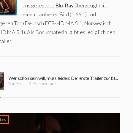
uns getestete
Blu-Ray
überzeugt mit
einem sauberen Bild (1.66:1) und
genen Ton (Deutsch DTS-HD MA 5.1, Norwegisch
D MA 5.1). Als Bonusmaterial gibt es lediglich den
ailer.
Wer schön sein will, muss leiden: Der erste Trailer zur blutigen Märchen-Satire „The Ugly Stepsister“ ist da!
Von Stu
0 Kommentare
S
iges