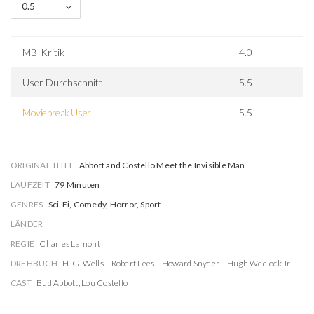
0.5
MB-Kritik
4.0
User Durchschnitt
5.5
Moviebreak User
5.5
ORIGINAL TITEL
Abbott and Costello Meet the Invisible Man
LAUFZEIT
79 Minuten
GENRES
Sci-Fi, Comedy, Horror, Sport
LÄNDER
REGIE
Charles Lamont
DREHBUCH
H. G. Wells
Robert Lees
Howard Snyder
Hugh Wedlock Jr.
CAST
Bud Abbott
,
Lou Costello