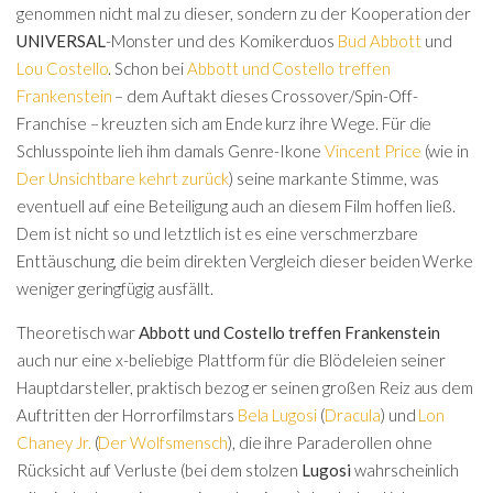
genommen nicht mal zu dieser, sondern zu der Kooperation der
UNIVERSAL
-Monster und des Komikerduos
Bud Abbott
und
Lou Costello
. Schon bei
Abbott und Costello treffen
Frankenstein
– dem Auftakt dieses Crossover/Spin-Off-
Franchise – kreuzten sich am Ende kurz ihre Wege. Für die
Schlusspointe lieh ihm damals Genre-Ikone
Vincent Price
(wie in
Der Unsichtbare kehrt zurück
) seine markante Stimme, was
eventuell auf eine Beteiligung auch an diesem Film hoffen ließ.
Dem ist nicht so und letztlich ist es eine verschmerzbare
Enttäuschung, die beim direkten Vergleich dieser beiden Werke
weniger geringfügig ausfällt.
Theoretisch war
Abbott und Costello treffen Frankenstein
auch nur eine x-beliebige Plattform für die Blödeleien seiner
Hauptdarsteller, praktisch bezog er seinen großen Reiz aus dem
Auftritten der Horrorfilmstars
Bela Lugosi
(
Dracula
) und
Lon
Chaney Jr.
(
Der Wolfsmensch
), die ihre Paraderollen ohne
Rücksicht auf Verluste (bei dem stolzen
Lugosi
wahrscheinlich