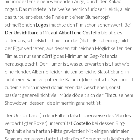
mit mindestens einem weinenden Auge) durch den Kakao
zogen. Das mündete in teilweise herrlich furioser Hektik, allein
das turbulent-absurde Finale mit einem Blumentopf-
schmeißenden
Lugosi
machte den Film schon sehenswert. Bei
Der Unsichtbare trifft auf Abbott und Costello
bleibt dies
leider aus, schließlich ist hier nur das (Nicht-)Erscheinungsbild
der Figur vertreten, aus dessen zahlreichen Möglichkeiten der
Film auch nur sehr dürftig das Minimum an Gag-Potenzial
herausquetscht. Der Humor ist, was zu erwarten ist, flach wie
eine Flunder. Alberne, leider nie temporeiche Slapstick und im
lachfreien Raum verpuffende Kalauer (die deutsche Synchro ist
zudem ziemlich mager) dominieren das Geschehen, sonst
passiert generell nicht viel. Müde dödelt sich der Film zu seinem
Showdown, dessen Idee immerhin ganz nett ist.
Der Unsichtbare (in dem Fall ein fälschlicherweise des Mordes
verdächtigter Boxer) unterstützt
Costello
bei dessen Ring-
Fight mit einem harten Mittelgewichtler. Mit einigen minimalen
Schmunzlern ausgestattet stellt diese Sequenz tatsächlich den