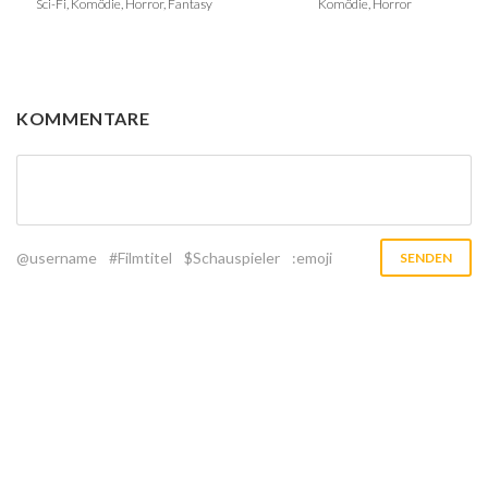
Sci-Fi, Komödie, Horror, Fantasy
Komödie, Horror
KOMMENTARE
@username
#Filmtitel
$Schauspieler
:emoji