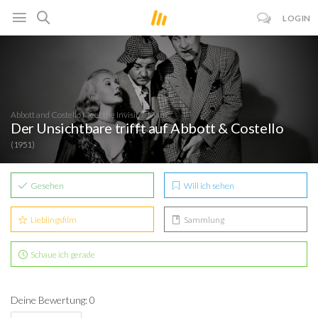
LOGIN
Abbott and Costello Meet the Invisible Man
Der Unsichtbare trifft auf Abbott & Costello
(1951)
Gesehen
Will ich sehen
Lieblingsfilm
Sammlung
Schaue ich gerade
Deine Bewertung: 0