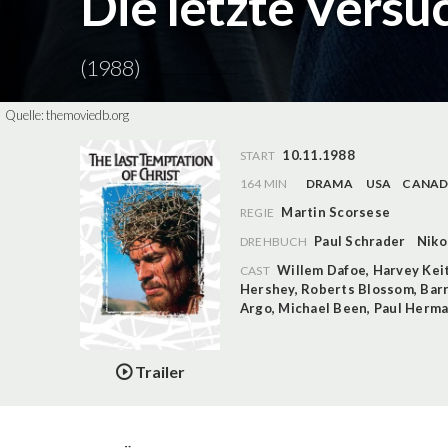
Die letzte Versu
(1988)
Quelle:
themoviedb.org
10.11.1988
START
164 MIN
DRAMA
USA
CANA
Martin Scorsese
REGIE
Paul Schrader
Niko
DREHBUCH
Willem Dafoe
,
Harvey Kei
CAST
Hershey
,
Roberts Blossom
,
Barr
Argo
,
Michael Been
,
Paul Herm
Trailer