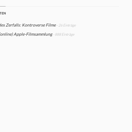
STEN
des Zerfalls: Kontroverse Filme
- 26 Einträge
(online) Apple-Filmsammlung
- 888 Einträge