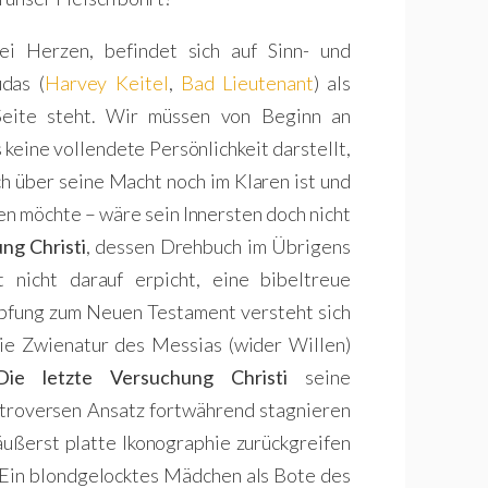
ei Herzen, befindet sich auf Sinn- und
das (
Harvey Keitel
,
Bad Lieutenant
) als
 Seite steht. Wir müssen von Beginn an
 keine vollendete Persönlichkeit darstellt,
ch über seine Macht noch im Klaren ist und
en möchte – wäre sein Innersten doch nicht
ng Christi
, dessen Drehbuch im Übrigens
st nicht darauf erpicht, eine bibeltreue
üpfung zum Neuen Testament versteht sich
die Zwienatur des Messias (wider Willen)
Die letzte Versuchung Christi
seine
ntroversen Ansatz fortwährend stagnieren
äußerst platte Ikonographie zurückgreifen
? Ein blondgelocktes Mädchen als Bote des