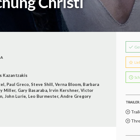
chung Christi
Ge
DA
Lie
s Kazantzakis
Sch
tel
,
Paul Greco
,
Steve Shill
,
Verna Bloom
,
Barbara
y Miller
,
Gary Basaraba
,
Irvin Kershner
,
Victor
an
,
John Lurie
,
Leo Burmester
,
Andre Gregory
TRAILER 
Trail
Thre