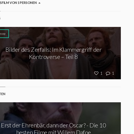
GSFILM VON 1 PERSONEN
S
mne
Bilder des Zerfalls: Im Klammergriff der
Kontroverse – Teil 8
1
1
TEN
Erst der Ehrenbär, dann der Oscar? - Die 10
besten Filme mit Willem Dafoe