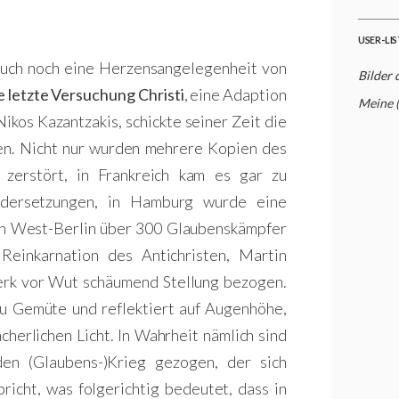
USER-LI
 auch noch eine Herzensangelegenheit von
Bilder 
e letzte Versuchung Christi
, eine Adaption
Meine 
ikos Kazantzakis, schickte seiner Zeit die
den. Nicht nur wurden mehrere Kopien des
zerstört, in Frankreich kam es gar zu
ndersetzungen, in Hamburg wurde eine
n West-Berlin über 300 Glaubenskämpfer
einkarnation des Antichristen, Martin
erk vor Wut schäumend Stellung bezogen.
u Gemüte und reflektiert auf Augenhöhe,
cherlichen Licht. In Wahrheit nämlich sind
en (Glaubens-)Krieg gezogen, der sich
richt, was folgerichtig bedeutet, dass in