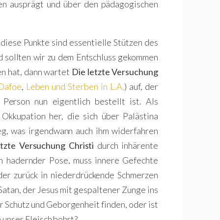
en ausprägt und über den pädagogischen
 diese Punkte sind essentielle Stützen des
d sollten wir zu dem Entschluss gekommen
en hat, dann wartet
Die letzte Versuchung
Dafoe
,
Leben und Sterben in L.A.
) auf, der
Person nun eigentlich bestellt ist. Als
 Okkupation her, die sich über Palästina
eg, was irgendwann auch ihm widerfahren
etzte Versuchung Christi
durch inhärente
 in hadernder Pose, muss innere Gefechte
der zurück in niederdrückende Schmerzen
s Satan, der Jesus mit gespaltener Zunge ins
ir Schutz und Geborgenheit finden, oder ist
n unser Fleisch bohrt?