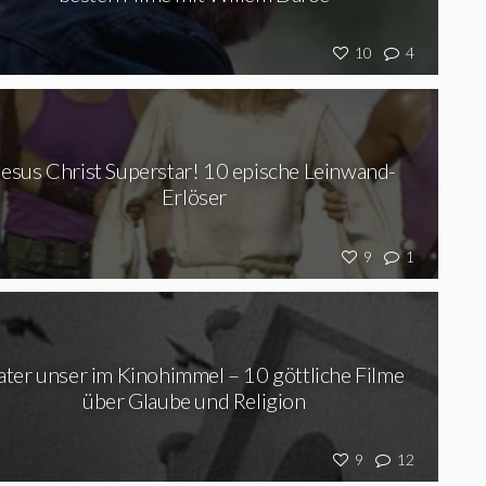
10
4
Jesus Christ Superstar! 10 epische Leinwand-
Erlöser
9
1
ater unser im Kinohimmel – 10 göttliche Filme
über Glaube und Religion
9
12