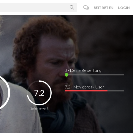
BEITRETEN
LOGIN
0
· Deine Bewertung
7.2 · Moviebreak User
7.2
Sehenswert