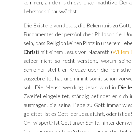
kommen, an dem sich das eigenmächtige Denk
Lehrstock hinauswächst.
Die Existenz von Jesus, die Bekenntnis zu Gott,
Fundamentes der persönlichen Philosophie. Un
sein, dass Religion keinen Platz in unserem Leb
Christi
mit einem Jesus von Nazareth (
Willem 
selber nicht so recht versteht, worum seine 
Schreiner stellt er Kreuze über die römische
ausgebreitet hat und nimmt somit schon vorw
soll. Die Menschwerdung Jesus wird in
Die l
Zweifel eingeleitet, ständig befindet er sich
austragen, die seine Liebe zu Gott immer wie
geleitet: Ist es Gott, der Jesus führt, oder ist e
Ohr wispert? Ist Gott unser Schild, hinter dem w
Gott das geschliffene Schwert, das sich bis tief i