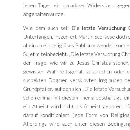
jenen Tagen ein paradoxer Widerstand gegen
abgehalten wurde.
Wie dem auch sei:
Die letzte Versuchung C
Unterfangen, inszeniert Martin Scorsese doch e
allein an ein religiöses Publikum wendet, sonde
Sujet miteinbezieht. „Die letzte Versuchung Chr
der Frage, wie wir zu Jesus Christus stehen
gewissen Wahrheitsgehalt zusprechen oder o
suspekten Dogmen versklavten Irrglauben def
Grundpfeiler, auf den sich „Die letzte Versuchu
schon einmal mit diesem Thema beschäftigt, ein
ein Atheist wird nicht als Atheist geboren, h
darauf konditioniert, jede Form von Religiosi
Allerdings wird auch unter diesen Bedingung