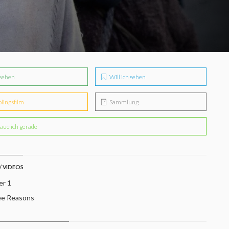
sehen
Will ich sehen
blingsfilm
Sammlung
aue ich gerade
/ VIDEOS
er 1
e Reasons