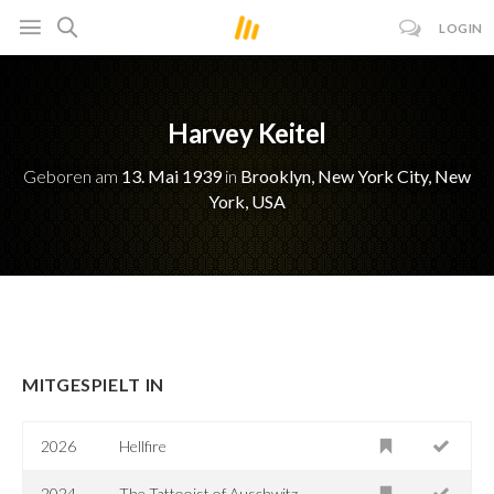
LOGIN
Harvey Keitel
Geboren am
13. Mai 1939
in
Brooklyn, New York City, New
York, USA
MITGESPIELT IN
2026
Hellfire
2024
The Tattooist of Auschwitz