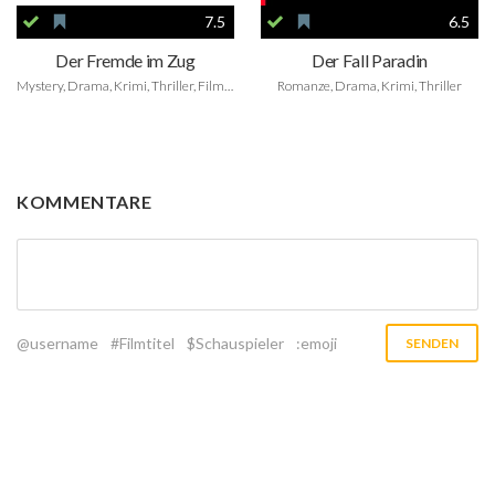
7.5
6.5
Der Fremde im Zug
Der Fall Paradin
Mystery, Drama, Krimi, Thriller, Film Noir
Romanze, Drama, Krimi, Thriller
KOMMENTARE
@username
#Filmtitel
$Schauspieler
:emoji