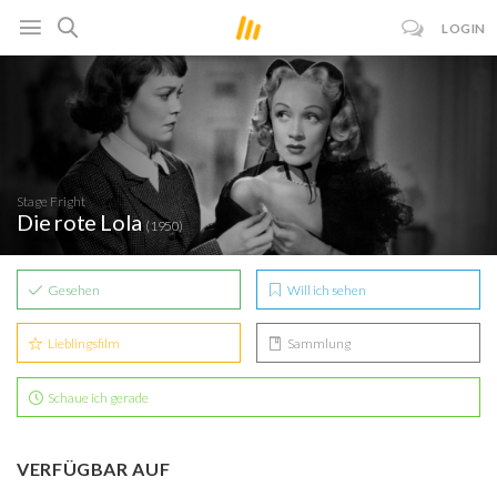
LOGIN
Stage Fright
Die rote Lola
(1950)
Gesehen
Will ich sehen
Lieblingsfilm
Sammlung
Schaue ich gerade
VERFÜGBAR AUF