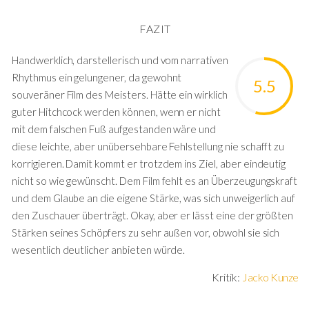
FAZIT
Handwerklich, darstellerisch und vom narrativen
Rhythmus ein gelungener, da gewohnt
5.5
souveräner Film des Meisters. Hätte ein wirklich
guter Hitchcock werden können, wenn er nicht
mit dem falschen Fuß aufgestanden wäre und
diese leichte, aber unübersehbare Fehlstellung nie schafft zu
korrigieren. Damit kommt er trotzdem ins Ziel, aber eindeutig
nicht so wie gewünscht. Dem Film fehlt es an Überzeugungskraft
und dem Glaube an die eigene Stärke, was sich unweigerlich auf
den Zuschauer überträgt. Okay, aber er lässt eine der größten
Stärken seines Schöpfers zu sehr außen vor, obwohl sie sich
wesentlich deutlicher anbieten würde.
Kritik:
Jacko Kunze