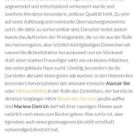
angewendet und entscheidend verbessert wurde und
zweitens ihm diese besondere, zeitlose Qualität fehlt. Zu sehr
auf seine Auflösung und eventuelle Überraschungsmomente
setzt, die dafür zu vorhersehbar sind. Darunter leidet zudem
massiv das Auftreten der Protagonistin, die so nie aus der Rolle
des herzensguten, aber letztlich leichtgläubigen Dummchen mit
naivem Niedlichkeitsfaktor herauskommt und ein Stückweit
statt einer starken Frauenfigur wirkt wie ein kleines Mädchen,
das seine geklaute Nase sucht. Unnötig, besonders da die
Darsteller allesamt einen guten Job machen. In den Nebenrollen
besonders hervorzuheben der amüsant-ironische
Alastair Sim
oder
Michael Wilding
in der Rolle des Detektives, der bereits im
direkten Vorgänger-Hitch
Sklavin des Herzens
positiv auffiel.
Und
Marlene Dietrich
darf mit ihrer rauchigen Stimme auch
natürlich noch einen zum Besten geben. Was schön ist, aber
irgendwie auch einen gezwungenen (da nicht ernsthaft
notwendigen) Anstrich hat.