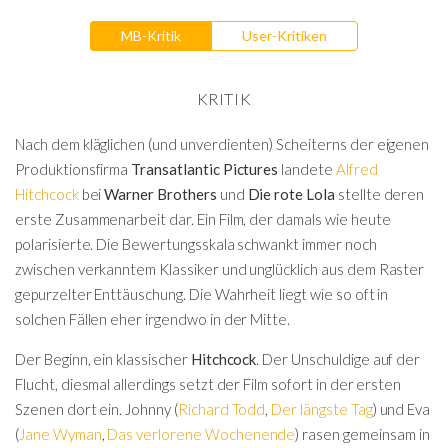
MB-Kritik
User-Kritiken
KRITIK
Nach dem kläglichen (und unverdienten) Scheiterns der eigenen
Produktionsfirma
Transatlantic Pictures
landete
Alfred
Hitchcock
bei
Warner Brothers
und
Die rote Lola
stellte deren
erste Zusammenarbeit dar. Ein Film, der damals wie heute
polarisierte. Die Bewertungsskala schwankt immer noch
zwischen verkanntem Klassiker und unglücklich aus dem Raster
gepurzelter Enttäuschung. Die Wahrheit liegt wie so oft in
solchen Fällen eher irgendwo in der Mitte.
Der Beginn, ein klassischer
Hitchcock
. Der Unschuldige auf der
Flucht, diesmal allerdings setzt der Film sofort in der ersten
Szenen dort ein. Johnny (
Richard Todd
,
Der längste Tag
) und Eva
(
Jane Wyman
,
Das verlorene Wochenende
) rasen gemeinsam in