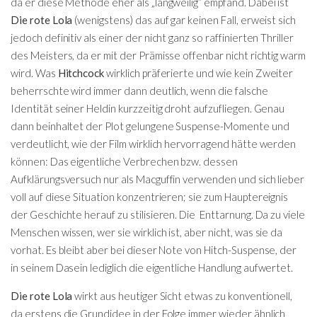
da er diese Methode eher als „langweilig“ empfand. Dabei ist
Die rote Lola
(wenigstens) das auf gar keinen Fall, erweist sich
jedoch definitiv als einer der nicht ganz so raffinierten Thriller
des Meisters, da er mit der Prämisse offenbar nicht richtig warm
wird. Was
Hitchcock
wirklich präferierte und wie kein Zweiter
beherrschte wird immer dann deutlich, wenn die falsche
Identität seiner Heldin kurzzeitig droht aufzufliegen. Genau
dann beinhaltet der Plot gelungene Suspense-Momente und
verdeutlicht, wie der Film wirklich hervorragend hätte werden
können: Das eigentliche Verbrechen bzw. dessen
Aufklärungsversuch nur als Macguffin verwenden und sich lieber
voll auf diese Situation konzentrieren; sie zum Hauptereignis
der Geschichte herauf zu stilisieren. Die Enttarnung. Da zu viele
Menschen wissen, wer sie wirklich ist, aber nicht, was sie da
vorhat. Es bleibt aber bei dieser Note von Hitch-Suspense, der
in seinem Dasein lediglich die eigentliche Handlung aufwertet.
Die rote Lola
wirkt aus heutiger Sicht etwas zu konventionell,
da erstens die Grundidee in der Folge immer wieder ähnlich