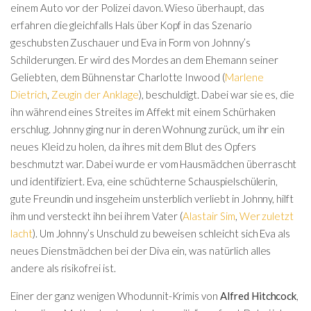
einem Auto vor der Polizei davon. Wieso überhaupt, das
erfahren die gleichfalls Hals über Kopf in das Szenario
geschubsten Zuschauer und Eva in Form von Johnny’s
Schilderungen. Er wird des Mordes an dem Ehemann seiner
Geliebten, dem Bühnenstar Charlotte Inwood (
Marlene
Dietrich
,
Zeugin der Anklage
), beschuldigt. Dabei war sie es, die
ihn während eines Streites im Affekt mit einem Schürhaken
erschlug. Johnny ging nur in deren Wohnung zurück, um ihr ein
neues Kleid zu holen, da ihres mit dem Blut des Opfers
beschmutzt war. Dabei wurde er vom Hausmädchen überrascht
und identifiziert. Eva, eine schüchterne Schauspielschülerin,
gute Freundin und insgeheim unsterblich verliebt in Johnny, hilft
ihm und versteckt ihn bei ihrem Vater (
Alastair Sim
,
Wer zuletzt
lacht
). Um Johnny’s Unschuld zu beweisen schleicht sich Eva als
neues Dienstmädchen bei der Diva ein, was natürlich alles
andere als risikofrei ist.
Einer der ganz wenigen Whodunnit-Krimis von
Alfred Hitchcock
,