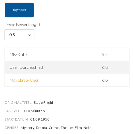
Deine Bewertung: 0
0.5
MB-Kritik
5.5
User Durchschnitt
6.8
Moviebreak User
6.8
ORIGINAL TITEL
Stage Fright
LAUFZEIT
110 Minuten
STARTDATUM
01.09.1950
GENRES
Mystery, Drama, Crime, Thriller, Film-Noir