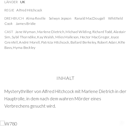
LÄNDER
UK
REGIE
Alfred Hitchcock
DREHBUCH
Alma Reville
Selwyn Jepson
Ranald MacDougall
Whitfield
Cook
James Bridie
CAST
Jane Wyman
,
Marlene Dietrich
,
Michael Wilding
,
Richard Todd
,
Alastair
Sim
,
Sybil Thorndike
,
Kay Walsh
,
Miles Malleson
,
Hector MacGregor
,
Joyce
Grenfell
,
André Morell
,
Patricia Hitchcock
,
Ballard Berkeley
,
Robert Adair
,
Alfie
Bass
,
Hyma Beckley
INHALT
Mysterythriller von Alfred Hitchcock mit Marlene Dietrich in der
Hauptrolle, in dem nach dem wahren Mörder eines
Verbrechens gesucht wird.