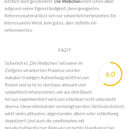
letztlich doch gescheitert.
Die Weibchen
lohnt schon allein
aufgrund seiner Eigenständigkeit, denn geeignetes
Referenzmaterial lässt sich nur schwerlich herbeiziehen. Ein
interessantes Werk, kein gutes, aber definitiv ein
sehenswertes.
FAZIT
Sicherlich ist „Die Weibchen“ mit seiner im
Zeitgeist verankerten Prämisse und der
6.0
makaber trashigen Aufmachung nicht frei von
Reizen und so ist es durchaus amüsant und
sympathisch mitanzusehen, wie aus dem Bauch
heraus experimentiert wird und scheinbar recht unbedacht
diverse Ideen miteinander vermengt werden. Nichtsdestotrotz
wirkt vieles altbacken, abgestanden, albern oder schlichtweg
deplatziert. Und auch die zweifelsohne mit
gesellschaftskritischer Relevanz erdachte Handlung ist bei