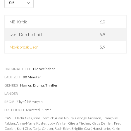
0.5
MB-Kritik
6.0
User Durchschnitt
5.9
Moviebreak User
5.9
ORIGINAL TITEL
Die Weibchen
LAUFZEIT
90 Minuten
GENRES
Horror, Drama, Thriller
LÄNDER
REGIE
Zbyněk Brynych
DREHBUCH
Manfred Purzer
CAST
Uschi Glas
,
Irina Demick
,
Alain Noury
,
George Ardisson
,
Françoise
Fabian
,
Anne-Marie Kuster
,
Judy Winter
,
Gisela Fischer
,
Klaus Dahlen
,
Fred
Coplan
,
Kurt Zips
,
Tanja Gruber
,
Ruth Eder
,
Brigitte Graf
,
Hans Korte
,
Karin