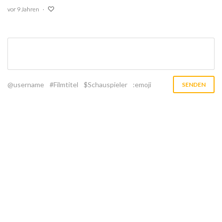
vor 9 Jahren
@username
#Filmtitel
$Schauspieler
:emoji