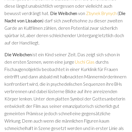
diese längst unabsichtlich vergessen oder vielleicht auch
bewusst verdrängt hat.
Die Weibchen
von
Zbynek Brynych
(
Die
Nacht von Lissabon
) darf sich zweifelsohne zu dieser zweiten
Garde an Kultfilmen zählen, deren Potential zwar sicherlich
spürbar ist, aber deren schleichender Untergang letztlich doch
auf der Hand liegt.
Die Weibchen
ist ein Kind seiner Zeit. Das zeigt sich schon in
den ersten Szenen, wenn eine junge
Uschi Glas
durchs
Fischaugenobjektiv beobachtet in einer Kurklinik für Frauen
eintrifft und dann alsbald mit halbnackten Männermörderinnern
konfrontiert wird, die in psychedelischen Sequenzen ihre BHs
verbrennen und dabei lüsterne Blicke auf ihre anreizenden
Körper lenken. Unter dem platten Symbol der Gottesanbeterin
entwickelt der Film aus seiner emanzipatorisch sicherlich gut
gemeinten Prämisse jedoch schnell eine gegensätzliche
Wirkung. Denn auch wenn die männlichen Figuren kaum
schmeichelhaft in Szene gesetzt werden und in erster Linie als