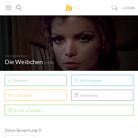
LOGIN
Die Weibchen
Die Weibchen
(1970)
Gesehen
Will ich sehen
Lieblingsfilm
Sammlung
Schaue ich gerade
Deine Bewertung: 0