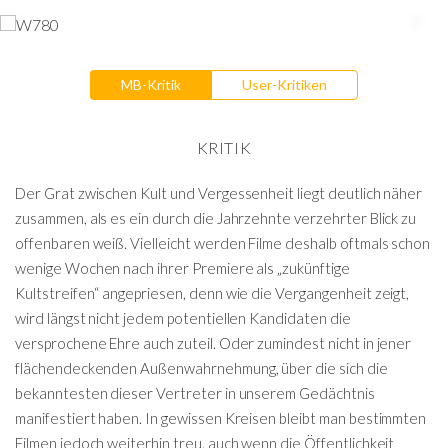
MB-Kritik
User-Kritiken
KRITIK
Der Grat zwischen Kult und Vergessenheit liegt deutlich näher
zusammen, als es ein durch die Jahrzehnte verzehrter Blick zu
offenbaren weiß. Vielleicht werden Filme deshalb oftmals schon
wenige Wochen nach ihrer Premiere als „zukünftige
Kultstreifen“ angepriesen, denn wie die Vergangenheit zeigt,
wird längst nicht jedem potentiellen Kandidaten die
versprochene Ehre auch zuteil. Oder zumindest nicht in jener
flächendeckenden Außenwahrnehmung, über die sich die
bekanntesten dieser Vertreter in unserem Gedächtnis
manifestiert haben. In gewissen Kreisen bleibt man bestimmten
Filmen jedoch weiterhin treu, auch wenn die Öffentlichkeit