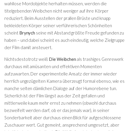
wahllose Mordobjekte herhalten müssen, werden die
titelgebenden Weibchen nicht weniger auf ihre Körper
reduziert. Beim Ausstellen der prallen Brüste und knapp
bekleideten Körper seiner verführerischen Schönheiten
scheint
Brynych
seine mit Abstand größte Freude gefunden zu
haben – und dabei scheint es auch eindeutig, welche Zielgruppe
der Film damit ansteuert.
Nichtsdestotrotz weiß
Die Weibchen
als trashiges Genrewerk
durchaus mit amüsanten und effektiven Momenten
aufzuwarten. Der experimentelle Ansatz der immer wieder
herrlich ungezügelten Kamera überzeugt formal ebenso, wie es
manche selten dämlichen Dialoge auf der Humorebene tun.
Sicherlich ist der Film längst aus der Zeit gefallen und
mittlerweile kaum mehr ernst zu nehmen (obwohl durchaus
bezweifelt werden darf, ob er das jemals war), in seiner
Sonderbarkeit aber durchaus einen Blick für aufgeschlossene
Zuschauer wert. Gut gemeint, ansprechend umgesetzt, aber