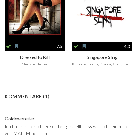
7.5
4.0
Dressed to Kill
Singapore Sling
Mystery, Thriller
Komödie, Horror, Drama, Krimi, Thriller, Foreign
KOMMENTARE
(
1
)
Goldenerreiter
Ich habe mit erschrecken festgestellt dass wir nicht einen Teil
von MAD Max haben