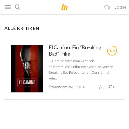
LOGIN
ALLE KRITIKEN
El Camino: Ein "Breaking
8.0
Bad"- Film
El Camino sollte man weder als
herkömmlichen Film, noch wie eine weitere
Breaking Bad Folge ansehen. Denn er hat
kein...
flowzone am 24.01.2020
0
0