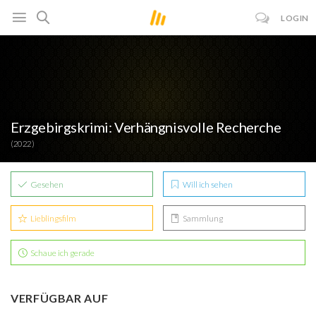
LOGIN
Erzgebirgskrimi: Verhängnisvolle Recherche
(2022)
Gesehen
Will ich sehen
Lieblingsfilm
Sammlung
Schaue ich gerade
VERFÜGBAR AUF