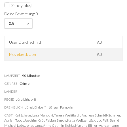
Deine Bewertung: 0
0.5
User Durchschnitt
9.0
Moviebreak User
9.0
LAUFZEIT
90 Minuten
GENRES
Crime
LÄNDER
REGIE
Jörg Lühdorff
DREHBUCH
Jörg Lühdorff
Jürgen Pomorin
CAST
Kai Scheve
,
Lara Mandoki
,
Teresa Weißbach
,
Andreas Schmidt-Schaller
,
Adrian Topol
,
Joachim Król
,
Fabian Busch
,
Katja Weitzenböck
,
Luc Feit
,
Bernd
Michael Lade
,
Jonas Laux
,
Anne Cathrin Buhtz
,
Martina Eitner-Acheampong
,