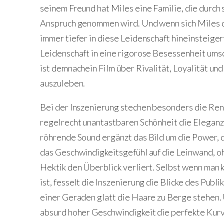
seinem Freund hat Miles eine Familie, die durch 
Anspruch genommen wird. Und wenn sich Miles 
immer tiefer in diese Leidenschaft hineinsteiger
Leidenschaft in eine rigorose Besessenheit ums
ist demnachein Film über Rivalität, Loyalität un
auszuleben.
Bei der Inszenierung stechen besonders die Renn
regelrecht unantastbaren Schönheit die Eleganz
röhrende Sound ergänzt das Bild um die Power, di
das Geschwindigkeitsgefühl auf die Leinwand, oh
Hektik den Überblick verliert. Selbst wenn man
ist, fesselt die Inszenierung die Blicke des Publ
einer Geraden glatt die Haare zu Berge stehen.
absurd hoher Geschwindigkeit die perfekte Kurv