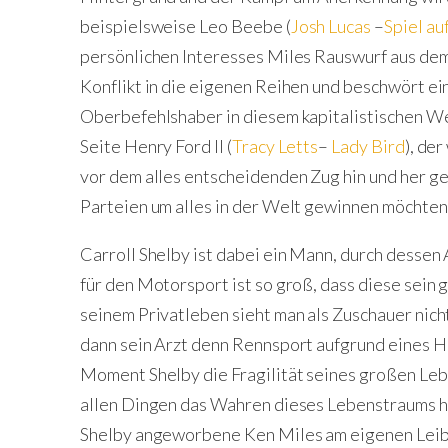
beispielsweise Leo Beebe (
Josh Lucas
–
Spiel au
persönlichen Interesses Miles Rauswurf aus demT
Konflikt in die eigenen Reihen und beschwört ei
Oberbefehlshaber in diesem kapitalistischen We
Seite Henry Ford II (
Tracy Letts
–
Lady Bird
), de
vor dem alles entscheidenden Zug hin und her g
Parteien um alles in der Welt gewinnen möchten
Carroll Shelby ist dabei ein Mann, durch dessen 
für den Motorsport ist so groß, dass diese sein
seinem Privatleben sieht man als Zuschauer nicht,
dann sein Arzt denn Rennsport aufgrund eines He
Moment Shelby die Fragilität seines großen Leb
allen Dingen das Wahren dieses Lebenstraums ha
Shelby angeworbene Ken Miles am eigenen Leib