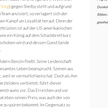
f Sieg
) gegen Shelby stellt und aufgrund
Dunkelh
eam anvisiert, so verlagert sich der
Sibbes
nen Kampf um Loyalität herauf. Denn der
gesehe
ttrüsten ist auf der US-amerikanischen
r wie ein König auf dem Schachbrett kurz
eschoben wird und dessen Gunst beide
.
Adern Benzin fließt. Seine Leidenschaft
 gesamtes Leben beansprucht. Szenen aus
 weil er vermutlich keins hat. Doch als ihm
rzleidens verbietet, führt dieser
enstraums vor. Das Erreichen und vor
t eben seinen Preis, was auch der von
e zu spüren bekommt. Im Gegensatz zu