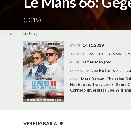
Le Mans 66: Geg
(2019)
Quelle:
themoviedb.org
14.11.2019
START
152 MIN
ACTION
DRAMA
SP
James Mangold
REGIE
Jez Butterworth
Ja
DREHBUCH
Matt Damon
,
Christian Ba
CAST
Noah Jupe
,
Tracy Letts
,
Remo G
Corrado Invernizzi
,
Joe William
VERFÜGBAR AUF