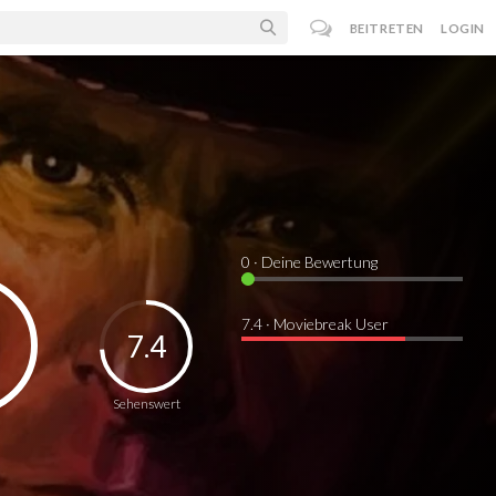
BEITRETEN
LOGIN
0
· Deine Bewertung
7.4 · Moviebreak User
7.4
Sehenswert