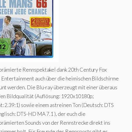
prämierte Rennspektakel dank 20th Century Fox
Entertainment auch über die heimischen Bildschirme
unt werden. Die Blu-ray überzeugt mit einer überaus
fen Bildqualität (Auflösung: 1920x10180p;
t:
2.39:1) sowie einem astreinen Ton (Deutsch: DTS
nglisch: DTS-HD MA 7.1 ), der euch die
prämierten Sounds von der Rennstrecke direkt ins
immer holt. Für Freunde des Rennsports gibt es