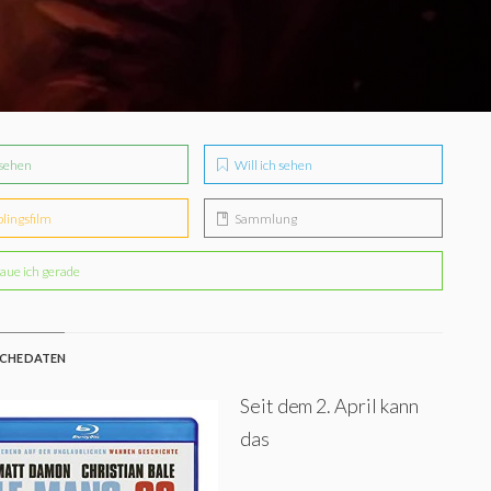
sehen
Will ich sehen
blingsfilm
Sammlung
aue ich gerade
CHE DATEN
Seit dem 2. April kann
das