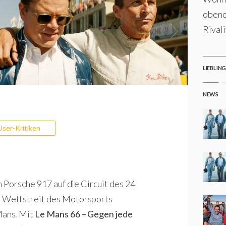
obend
Rival
LIEBLIN
NEWS
User-Kritiken
im Porsche 917 auf die Circuit des 24
 Wettstreit des Motorsports
Mans. Mit
Le Mans 66 – Gegen jede