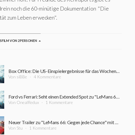
rein noch die 60-minütige Dokumentation "Die
ität zum Leben erwecken".
GSFILM VON 2 PERSONEN
Box Office: Die US-Einspielergebnisse für das Wochenende 15.11.-17.11.2019
Von siBBe
4 Kommentare
Ford vs Ferrari: Seht einen Extended Spot zu "LeMans 66: Gegen jede Chance" mit Matt Damon und Christian Bale
Von OnealRedux
1 Kommentare
Neuer Trailer zu "LeMans 66: Gegen jede Chance" mit Matt Damon und Christian Bale erschienen
Von Stu
1 Kommentare