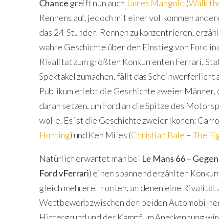
Chance
greift nun auch
James Mangold
(
Walk th
Rennens auf, jedoch mit einer vollkommen ander
das 24-Stunden-Rennen zu konzentrieren, erzäh
wahre Geschichte über den Einstieg von Ford i
Rivalität zum größten Konkurrenten Ferrari. Sta
Spektakel zumachen, fällt das Scheinwerferlicht
Publikum erlebt die Geschichte zweier Männer, d
daran setzen, um Ford an die Spitze des Motorspo
wolle. Es ist die Geschichte zweier Ikonen: Carro
Hunting
) und Ken Miles (
Christian Bale
–
The Fi
Natürlich erwartet man bei
Le Mans 66 – Gegen
Ford vFerrari
) einen spannend erzählten Konkur
gleich mehrere Fronten, an denen eine Rivalität
Wettbewerb zwischen den beiden Automobilherste
Hintergrund und der Kampf um Anerkennung wird