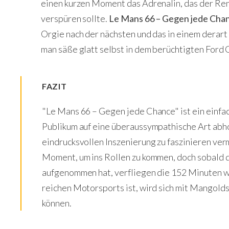
einen kurzen Moment das Adrenalin, das der Ren
verspüren sollte.
Le Mans 66 – Gegen jede Cha
Orgie nach der nächsten und das in einem derart
man säße glatt selbst in dem berüchtigten Ford
FAZIT
"Le Mans 66 – Gegen jede Chance" ist ein einfach
Publikum auf eine überaussympathische Art abho
eindrucksvollen Inszenierung zu faszinieren ver
Moment, um ins Rollen zu kommen, doch sobald d
aufgenommen hat, verfliegen die 152 Minuten wie
reichen Motorsports ist, wird sich mit Mangol
können.