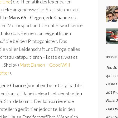
e Line
) die Thematik des legendären
en Herangehensweise. Statt sich nur auf
lt
Le Mans 66 – Gegen jede Chance
die
n den Motorsport und die dabei wachsende
tt also das Rennen zum eigentlichen
 auf die beiden Protagonisten. Das
ie voller Leidenschaft und Ehrgeiz alles
rts zu katapultieren – koste es, was es
USER-LI
ll Shelby (
Matt Damon
–
Good Will
Top 10
ghter
).
q4
- 11 
Beste 
 jede Chance
(vor allem beim Originaltitel:
2019 - 
renzkampf. Dabei beleuchtet der Streifen
 zu Stande kommt. Der konkurrierende
Filme 
llern gerät hier jedoch teils in den
Hat D0
 im Hause Ford fortgeführt. Wenn sich
Mighty