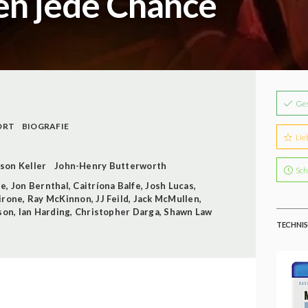
en jede Chance
Ge
ORT
BIOGRAFIE
Lie
son Keller
John-Henry Butterworth
Sch
le
,
Jon Bernthal
,
Caitríona Balfe
,
Josh Lucas
,
irone
,
Ray McKinnon
,
JJ Feild
,
Jack McMullen
,
son
,
Ian Harding
,
Christopher Darga
,
Shawn Law
TECHNIS