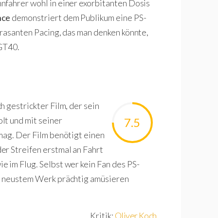
nfahrer wohl in einer exorbitanten Dosis
nce
demonstriert dem Publikum eine PS-
 rasanten Pacing, das man denken könnte,
 GT40.
 gestrickter Film, der sein
lt und mit seiner
7.5
mag. Der Film benötigt einen
er Streifen erstmal an Fahrt
 im Flug. Selbst wer kein Fan des PS-
ds neustem Werk prächtig amüsieren
Kritik:
Oliver Koch