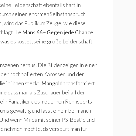
seine Leidenschaft ebenfalls hart in
durch seinen enormen Selbstanspruch
t, wird das Publikum Zeuge, wie diese
chlägt.
Le Mans 66 – Gegen jede Chance
d was es kostet, seine große Leidenschaft
szenen heraus. Die Bilder zeigen in einer
 der hochpolierten Karossen und der
e in ihnen steckt.
Mangold
transformiert
ne dass man als Zuschauer bei all der
 kein Fanatiker des modernen Rennsports
ikums gewaltig und lässt einem bei manch
 Und wenn Miles mit seiner PS-Bestie und
e nehmen möchte, da verspürt man für