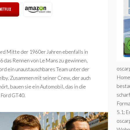
rd Mitte der 1960er Jahren ebenfalls in
66 das Rennen von Le Mans zu gewinnen,
oscar
Ford ein unaustauschbares Team unter der
Home 
elby. Zusammen mit seiner Crew, der auch
besta
t, bauen sie ein Automobil, das in die
schar
 Ford GT40.
Forma
5.1; E
oscar
Wohnz