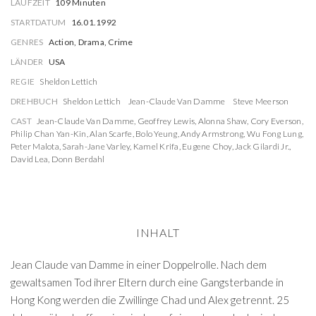
LAUFZEIT
109 Minuten
STARTDATUM
16.01.1992
GENRES
Action, Drama, Crime
LÄNDER
USA
REGIE
Sheldon Lettich
DREHBUCH
Sheldon Lettich
Jean-Claude Van Damme
Steve Meerson
CAST
Jean-Claude Van Damme
,
Geoffrey Lewis
,
Alonna Shaw
,
Cory Everson
,
Philip Chan Yan-Kin
,
Alan Scarfe
,
Bolo Yeung
,
Andy Armstrong
,
Wu Fong Lung
,
Peter Malota
,
Sarah-Jane Varley
,
Kamel Krifa
,
Eugene Choy
,
Jack Gilardi Jr.
,
David Lea
,
Donn Berdahl
INHALT
Jean Claude van Damme in einer Doppelrolle. Nach dem
gewaltsamen Tod ihrer Eltern durch eine Gangsterbande in
Hong Kong werden die Zwillinge Chad und Alex getrennt. 25