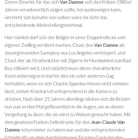
Genre-Einerlei, für das sich
Van Damme
seit den frühen 1980er
Jahren verantwortlich zeigen sollte, herausbewegen kann,
versteht sich beinahe von selber, wäre da nicht das
entscheidende Alleinstellungsmerkmal.
Hier nämlich darf sich der Belgier in einer Doppelrolle als sein
eigener Zwilling verdient machen. Chad, den
Van Damme
als
dauergrinsenden Sunnyboy aus Los Angeles verkörpert, und
Chad, der als Straßenköter mit Zigarre im Mundwinkel zum Bad
Boy stilisiert wird. Und natürlich muss diese charakterliche
Kontrastierung erst mal für den ein oder anderen Gag
herhalten, wenn es sich Chad in Spandex-Hosen nicht nehmen
lässt, seinen Knackarsch entsprechend in die Kamera zu
drücken. Nach über 25 Jahren allerdings blicken sich die Brüder
nun zum ersten Mal geflissentlich in die Augen, um an denen
Vergeltung zu üben, die sie einst zu Waisen gemacht haben. Mit
dem gewissen Funken Selbstironie, für den
Jean-Claude Van
Damme
schon immer zu haben war und der entsprechenden
Schlagkraft, um dem durchtriebenen Tiraden-Gesindel den