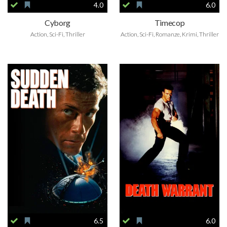
4.0
6.0
Cyborg
Timecop
Action, Sci-Fi, Thriller
Action, Sci-Fi, Romanze, Krimi, Thriller
6.5
6.0