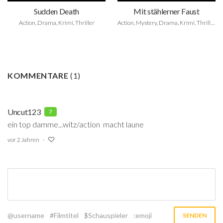
Sudden Death
Mit stählerner Faust
Action, Drama, Krimi, Thriller
Action, Mystery, Drama, Krimi, Thriller
KOMMENTARE
(
1
)
Uncut123
7
ein top damme...witz/action macht laune
vor 2 Jahren
@username
#Filmtitel
$Schauspieler
:emoji