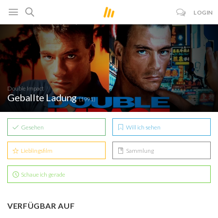
LOGIN
Double Impact
Geballte Ladung
(1991)
Gesehen
Will ich sehen
Lieblingsfilm
Sammlung
Schaue ich gerade
VERFÜGBAR AUF