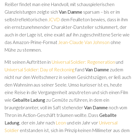
Reißer findet man eine Handvoll, mit schauspielerischen
Glanzleistungen zeigte sich
Van Damme
sparsam – bis er im
selbstreflektorischen
JCVD
dem Feuilleton bewies, dass in ihm
ein ernstzunehmender Charakter-Darsteller schlummert, der
auch in der Lage ist, eine exakt auf ihn zugeschnittene Serie wie
das Amazon-Prime-Format
Jean-Claude Van Johnson
ohne
Mühe zu stemmen.
Mit seinen Auftritten in
Universal Soldier: Regeneration
und
Universal Soldier: Day of Reckoning
fand
Van Damme
zudem
nicht nur den Weltschmerz in seinen Gesichtszügen, er ließ auch
den Wahnsinn aus seiner Seele. Umso kurioser ist es, heute
eine Reise in die Vergangenheit anzutreten und sich einen Film
wie
Geballte Ladung
zu Gemüte zu führen, in dem ein
braungebrannter, voll im Saft stehender
Van Damme
noch vom
Thron im Action-Geschäft träumen wollte. Dass
Geballte
Ladung
, der ein Jahr nach
Leon
und ein Jahr vor
Universal
Soldier
entstanden ist, sich im Prinzip keinen Millimeter aus dem