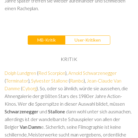
Jahre später treffen sie wieder aufeinander und schmieden
einen Racheplan.
MB-Kritik
User-Kritiken
KRITIK
Dolph Lundgren
(
Red Scorpion
),
Arnold Schwarzenegger
(
Terminator
),
Sylvester Stallone
(
Rambo
),
Jean-Claude Van
Damme
(
Cyborg
). So, oder so ähnlich, würde sie aussehen, die
Ahnengalerie der größten Stars des 1980er Jahre Action-
Kinos. Wer die Speerspitze in dieser Auswahl bildet, müssen
Schwarzenegger
und
Stallone
dann wohl unter sich ausmachen,
allerdings ist der wandelbarste Schauspieler von allen der
Belgier
Van Damm
e. Sicherlich, seine Filmographie ist keine
schillernde, Meisterwerke sucht man vergebens, ordentliche