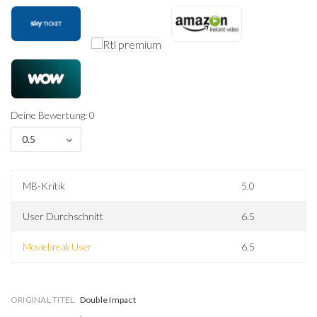
Deine Bewertung: 0
0.5
MB-Kritik
5.0
User Durchschnitt
6.5
Moviebreak User
6.5
ORIGINAL TITEL
Double Impact