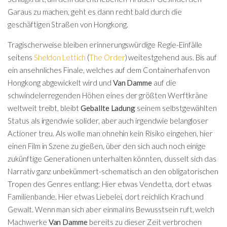
Garaus zu machen, geht es dann recht bald durch die
geschäftigen Straßen von Hongkong.
Tragischerweise bleiben erinnerungswürdige Regie-Einfälle
seitens
Sheldon Lettich
(
The Order
) weitestgehend aus. Bis auf
ein ansehnliches Finale, welches auf dem Containerhafen von
Hongkong abgewickelt wird und
Van Damme
auf die
schwindelerregenden Höhen eines der größten Werftkräne
weltweit treibt, bleibt
Geballte Ladung
seinem selbstgewählten
Status als irgendwie solider, aber auch irgendwie belangloser
Actioner treu. Als wolle man ohnehin kein Risiko eingehen, hier
einen Film in Szene zu gießen, über den sich auch noch einige
zukünftige Generationen unterhalten könnten, dusselt sich das
Narrativ ganz unbekümmert-schematisch an den obligatorischen
Tropen des Genres entlang: Hier etwas Vendetta, dort etwas
Familienbande. Hier etwas Liebelei, dort reichlich Krach und
Gewalt. Wenn man sich aber einmal ins Bewusstsein ruft, welch
Machwerke
Van Damme
bereits zu dieser Zeit verbrochen