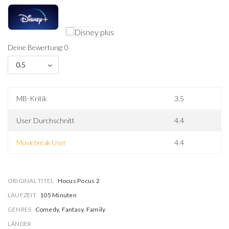
Deine Bewertung: 0
0.5
MB-Kritik
3.5
User Durchschnitt
4.4
Moviebreak User
4.4
ORIGINAL TITEL
Hocus Pocus 2
LAUFZEIT
105 Minuten
GENRES
Comedy, Fantasy, Family
LÄNDER