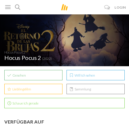
LOGIN
Hocus Pocus 2
Hocus Pocus 2
(2022)
Gesehen
Will ich sehen
Lieblingsfilm
Sammlung
Schaue ich gerade
VERFÜGBAR AUF