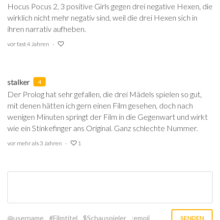
Hocus Pocus 2, 3 positive Girls gegen drei negative Hexen, die
wirklich nicht mehr negativ sind, weil die drei Hexen sich in
ihren narrativ aufheben.
vor fast 4 Jahren
stalker
4
Der Prolog hat sehr gefallen, die drei Mädels spielen so gut,
mit denen hätten ich gern einen Film gesehen, doch nach
wenigen Minuten springt der Film in die Gegenwart und wirkt
wie ein Stinkefinger ans Original. Ganz schlechte Nummer.
vor mehr als 3 Jahren
1
@username
#Filmtitel
$Schauspieler
:emoji