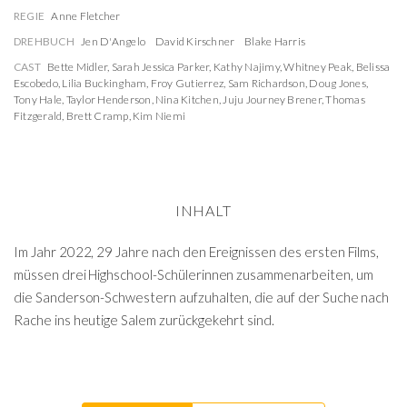
REGIE
Anne Fletcher
DREHBUCH
Jen D'Angelo
David Kirschner
Blake Harris
CAST
Bette Midler
,
Sarah Jessica Parker
,
Kathy Najimy
,
Whitney Peak
,
Belissa
Escobedo
,
Lilia Buckingham
,
Froy Gutierrez
,
Sam Richardson
,
Doug Jones
,
Tony Hale
,
Taylor Henderson
,
Nina Kitchen
,
Juju Journey Brener
,
Thomas
Fitzgerald
,
Brett Cramp
,
Kim Niemi
INHALT
Im Jahr 2022, 29 Jahre nach den Ereignissen des ersten Films,
müssen drei Highschool-Schülerinnen zusammenarbeiten, um
die Sanderson-Schwestern aufzuhalten, die auf der Suche nach
Rache ins heutige Salem zurückgekehrt sind.