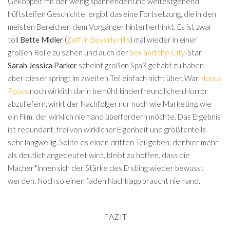
Gekoppelt mit der wenig spannenden und weitestgehend
hüftsteifen Geschichte, ergibt das eine Fortsetzung, die in den
meisten Bereichen dem Vorgänger hinterherhinkt. Es ist zwar
toll
Bette Midler
(
Zoff in Beverly Hills
) mal wieder in einer
großen Rolle zu sehen und auch der
Sex and the City
-Star
Sarah Jessica Parker
scheint großen Spaß gehabt zu haben,
aber dieser springt im zweiten Teil einfach nicht über. War
Hocus
Pocus
noch wirklich darin bemüht kinderfreundlichen Horror
abzuliefern, wirkt der Nachfolger nur noch wie Marketing, wie
ein Film, der wirklich niemand überfordern möchte. Das Ergebnis
ist redundant, frei von wirklicher Eigenheit und größtenteils
sehr langweilig. Sollte es einen dritten Teil geben, der hier mehr
als deutlich angedeutet wird, bleibt zu hoffen, dass die
Macher*innen sich der Stärke des Erstling wieder bewusst
werden. Noch so einen faden Nachklapp braucht niemand.
FAZIT