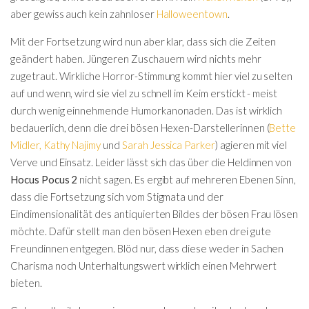
aber gewiss auch kein zahnloser
Halloweentown
.
Mit der Fortsetzung wird nun aber klar, dass sich die Zeiten
geändert haben. Jüngeren Zuschauern wird nichts mehr
zugetraut. Wirkliche Horror-Stimmung kommt hier viel zu selten
auf und wenn, wird sie viel zu schnell im Keim erstickt - meist
durch wenig einnehmende Humorkanonaden. Das ist wirklich
bedauerlich, denn die drei bösen Hexen-Darstellerinnen (
Bette
Midler
,
Kathy Najimy
und
Sarah Jessica Parker
) agieren mit viel
Verve und Einsatz. Leider lässt sich das über die Heldinnen von
Hocus Pocus 2
nicht sagen. Es ergibt auf mehreren Ebenen Sinn,
dass die Fortsetzung sich vom Stigmata und der
Eindimensionalität des antiquierten Bildes der bösen Frau lösen
möchte. Dafür stellt man den bösen Hexen eben drei gute
Freundinnen entgegen. Blöd nur, dass diese weder in Sachen
Charisma noch Unterhaltungswert wirklich einen Mehrwert
bieten.