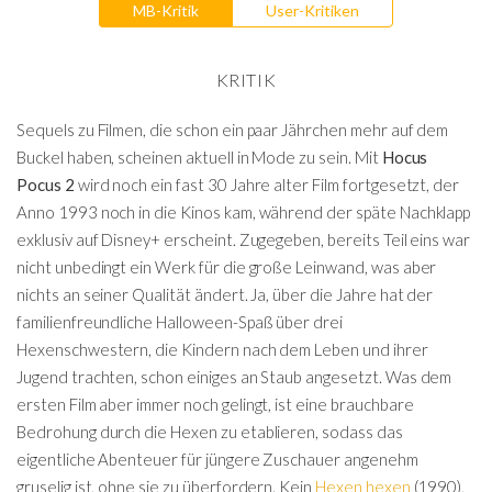
MB-Kritik
User-Kritiken
KRITIK
Sequels zu Filmen, die schon ein paar Jährchen mehr auf dem
Buckel haben, scheinen aktuell in Mode zu sein. Mit
Hocus
Pocus 2
wird noch ein fast 30 Jahre alter Film fortgesetzt, der
Anno 1993 noch in die Kinos kam, während der späte Nachklapp
exklusiv auf Disney+ erscheint. Zugegeben, bereits Teil eins war
nicht unbedingt ein Werk für die große Leinwand, was aber
nichts an seiner Qualität ändert. Ja, über die Jahre hat der
familienfreundliche Halloween-Spaß über drei
Hexenschwestern, die Kindern nach dem Leben und ihrer
Jugend trachten, schon einiges an Staub angesetzt. Was dem
ersten Film aber immer noch gelingt, ist eine brauchbare
Bedrohung durch die Hexen zu etablieren, sodass das
eigentliche Abenteuer für jüngere Zuschauer angenehm
gruselig ist, ohne sie zu überfordern. Kein
Hexen hexen
(1990),