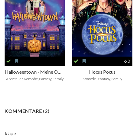
6.0
Halloweentown - Meine Oma ist 'ne Hexe!
Hocus Pocus
Abenteuer, Komödie, Fantasy, Family
Komödie, Fantasy, Family
KOMMENTARE
(
2
)
klape