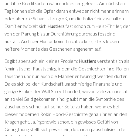
und ihre Kreditkarten währenddessen geleert. Am nächsten
Tag können sich die Opfer daran entweder nicht mehr erinnern,
oder aber die Scham ist zu groß, um die Polizei einzuschalten.
Damit entwickelt sich
Hustlers
fast schon zum Heist-Thriller, der
von der Planung bis zur Durchführung durchaus fesselnd
ausfällt. Auch der Humor kommt nicht zu kurz, stets lockern
heitere Momente das Geschehen angenehm auf.
Es gibt aber auch ein kleines Problem:
Hustlers
versteht sich als
feministischer Faustschlag, indem die Geschlechter ihre Rollen
tauschen und nun auch die Männer entwürdigt werden dürfen.
Da es sich bei der Kundschaft um schmierige Finanzhaie und
gierige Broker der Wall Street handelt, wovon viele zu unrecht
an so viel Geld gekommen sind, glaubt man die Sympathie des
Zuschauers schnell auf seiner Seite zu haben, wenn es bei
dieser modernen Robin Hood-Geschichte genau ihnen an den
Kragen geht. Ja, irgendwie schon, ein gewisses Gefühl von
Genugtuung stellt sich gewiss ein, doch man pauschalisiert die