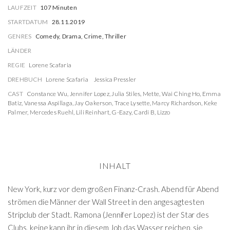
LAUFZEIT
107 Minuten
STARTDATUM
28.11.2019
GENRES
Comedy, Drama, Crime, Thriller
LÄNDER
REGIE
Lorene Scafaria
DREHBUCH
Lorene Scafaria
Jessica Pressler
CAST
Constance Wu
,
Jennifer Lopez
,
Julia Stiles
,
Mette
,
Wai Ching Ho
,
Emma
Batiz
,
Vanessa Aspillaga
,
Jay Oakerson
,
Trace Lysette
,
Marcy Richardson
,
Keke
Palmer
,
Mercedes Ruehl
,
Lili Reinhart
,
G-Eazy
,
Cardi B
,
Lizzo
INHALT
New York, kurz vor dem großen Finanz-Crash. Abend für Abend
strömen die Männer der Wall Street in den angesagtesten
Stripclub der Stadt. Ramona (Jennifer Lopez) ist der Star des
Clubs, keine kann ihr in diesem Job das Wasser reichen, sie