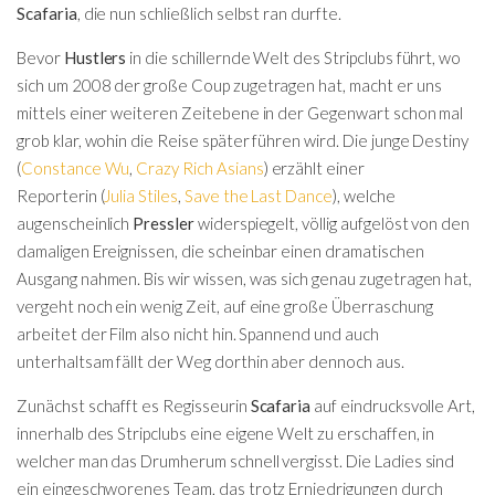
Scafaria
, die nun schließlich selbst ran durfte.
Bevor
Hustlers
in die schillernde Welt des Stripclubs führt, wo
sich um 2008 der große Coup zugetragen hat, macht er uns
mittels einer weiteren Zeitebene in der Gegenwart schon mal
grob klar, wohin die Reise später führen wird. Die junge
Destiny
(
Constance Wu
,
Crazy Rich Asians
) erzählt einer
Reporterin (
Julia Stiles
,
Save the Last Dance
), welche
augenscheinlich
Pressler
widerspiegelt, völlig aufgelöst von den
damaligen Ereignissen, die scheinbar einen dramatischen
Ausgang nahmen. Bis wir wissen, was sich genau zugetragen hat,
vergeht noch ein wenig Zeit, auf eine große Überraschung
arbeitet der Film also nicht hin. Spannend und auch
unterhaltsam fällt der Weg dorthin aber dennoch aus.
Zunächst schafft es Regisseurin
Scafaria
auf eindrucksvolle Art,
innerhalb des Stripclubs eine eigene Welt zu erschaffen, in
welcher man das Drumherum schnell vergisst. Die Ladies sind
ein eingeschworenes Team, das trotz Erniedrigungen durch