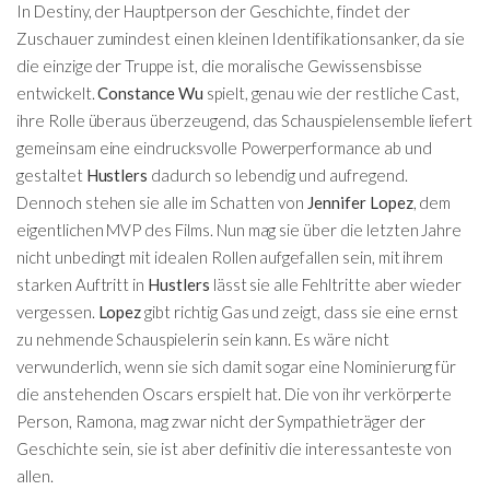
In Destiny, der Hauptperson der Geschichte, findet der
Zuschauer zumindest einen kleinen Identifikationsanker, da sie
die einzige der Truppe ist, die moralische Gewissensbisse
entwickelt.
Constance Wu
spielt, genau wie der restliche Cast,
ihre Rolle überaus überzeugend, das Schauspielensemble liefert
gemeinsam eine eindrucksvolle Powerperformance ab und
gestaltet
Hustlers
dadurch so lebendig und aufregend.
Dennoch stehen sie alle im Schatten von
Jennifer Lopez
, dem
eigentlichen MVP des Films. Nun mag sie über die letzten Jahre
nicht unbedingt mit idealen Rollen aufgefallen sein, mit ihrem
starken Auftritt in
Hustlers
lässt sie alle Fehltritte aber wieder
vergessen.
Lopez
gibt richtig Gas und zeigt, dass sie eine ernst
zu nehmende Schauspielerin sein kann. Es wäre nicht
verwunderlich, wenn sie sich damit sogar eine Nominierung für
die anstehenden Oscars erspielt hat. Die von ihr verkörperte
Person, Ramona, mag zwar nicht der Sympathieträger der
Geschichte sein, sie ist aber definitiv die interessanteste von
allen.