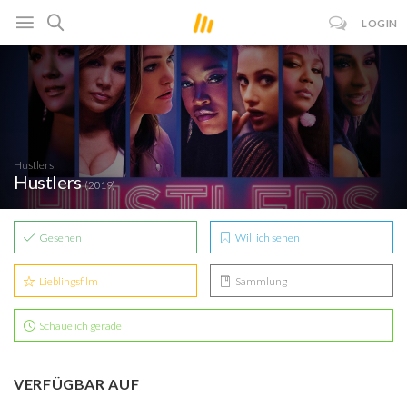
LOGIN
Hustlers
Hustlers
(2019)
Gesehen
Will ich sehen
Lieblingsfilm
Sammlung
Schaue ich gerade
VERFÜGBAR AUF