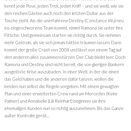
kennt jede Pose, jeden Trick, jeden Kniff – und sie weiß, wie sie
den reichen Gästen auch noch den letzten Dollar aus der
Tasche zieht. Als die unerfahrene Destiny (Constance Wu) neu
ins eingeschworene Team kommt, nimmt Ramona sie unter ihre
Fittiche: Und gemeinsam starten sie richtig durch. Sie nehmen
mehr Geld ein, als sie sich jemals hätten träumen lassen. Dann
kommt der große Crash von 2008 und lässt von einem Tag auf
den anderen alles zusammenstürzen. Der Club bleibt leer. Doch
Ramona und Destiny sind nicht bereit, die von gierigen Bankern
ausgelöste Krise auszubaden. In einer Welt, in der die einen
das Geld haben und die anderen dafür tanzen, wollen die
beiden nun selbst die Regeln vorgeben. Mit einem gewagten
Plan und einer erweiterten Crew rund um Mercedes (Keke
Palmer) und Annabelle (Lili Reinhart) beginnen sie ihre
ehemaligen Kunden nun so richtig auszunehmen. Bis das Ganze
außer Kontrolle gerät…