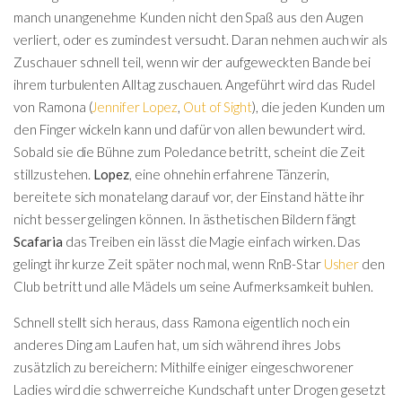
manch unangenehme Kunden nicht den Spaß aus den Augen
verliert, oder es zumindest versucht. Daran nehmen auch wir als
Zuschauer schnell teil, wenn wir der aufgeweckten Bande bei
ihrem turbulenten Alltag zuschauen. Angeführt wird das Rudel
von Ramona (
Jennifer Lopez
,
Out of Sight
), die jeden Kunden um
den Finger wickeln kann und dafür von allen bewundert wird.
Sobald sie die Bühne zum Poledance betritt, scheint die Zeit
stillzustehen.
Lopez
, eine ohnehin erfahrene Tänzerin,
bereitete sich monatelang darauf vor, der Einstand hätte ihr
nicht besser gelingen können. In ästhetischen Bildern fängt
Scafaria
das Treiben ein lässt die Magie einfach wirken. Das
gelingt ihr kurze Zeit später noch mal, wenn RnB-Star
Usher
den
Club betritt und alle Mädels um seine Aufmerksamkeit buhlen.
Schnell stellt sich heraus, dass Ramona eigentlich noch ein
anderes Ding am Laufen hat, um sich während ihres Jobs
zusätzlich zu bereichern: Mithilfe einiger eingeschworener
Ladies wird die schwerreiche Kundschaft unter Drogen gesetzt