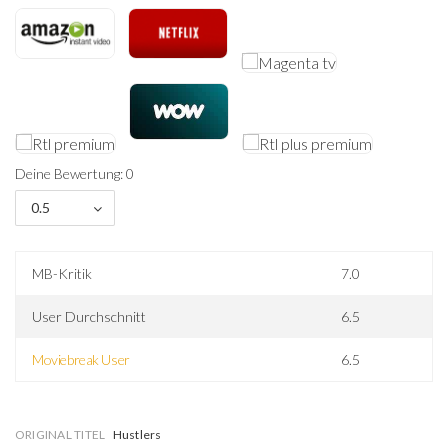
Deine Bewertung: 0
0.5
MB-Kritik
7.0
User Durchschnitt
6.5
Moviebreak User
6.5
ORIGINAL TITEL
Hustlers