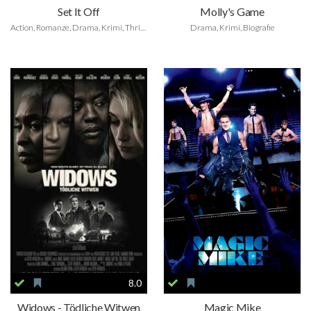
Set It Off
Molly's Game
Action, Romanze, Drama, Krimi, Thriller
Drama, Krimi, Biografie
8.0
Widows - Tödliche Witwen
Magic Mike