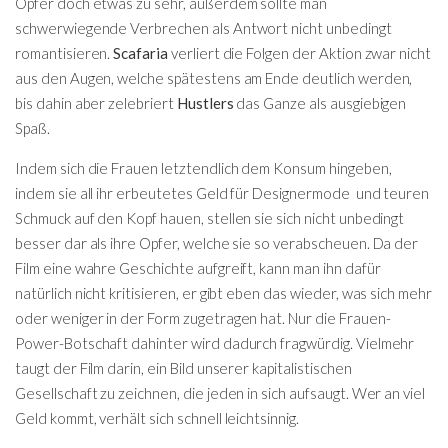
Opfer doch etwas zu sehr, außerdem sollte man
schwerwiegende Verbrechen als Antwort nicht unbedingt
romantisieren.
Scafaria
verliert die Folgen der Aktion zwar nicht
aus den Augen, welche spätestens am Ende deutlich werden,
bis dahin aber zelebriert
Hustlers
das Ganze als ausgiebigen
Spaß.
Indem sich die Frauen letztendlich dem Konsum hingeben,
indem sie all ihr erbeutetes Geld für Designermode und teuren
Schmuck auf den Kopf hauen, stellen sie sich nicht unbedingt
besser dar als ihre Opfer, welche sie so verabscheuen. Da der
Film eine wahre Geschichte aufgreift, kann man ihn dafür
natürlich nicht kritisieren, er gibt eben das wieder, was sich mehr
oder weniger in der Form zugetragen hat. Nur die Frauen-
Power-Botschaft dahinter wird dadurch fragwürdig. Vielmehr
taugt der Film darin, ein Bild unserer kapitalistischen
Gesellschaft zu zeichnen, die jeden in sich aufsaugt. Wer an viel
Geld kommt, verhält sich schnell leichtsinnig.