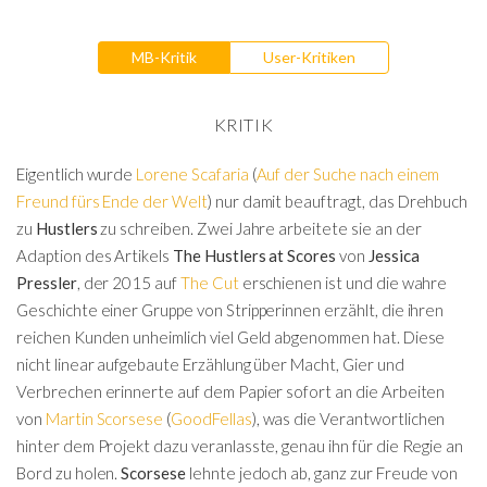
MB-Kritik
User-Kritiken
KRITIK
Eigentlich wurde
Lorene Scafaria
(
Auf der Suche nach einem
Freund fürs Ende der Welt
) nur damit beauftragt, das Drehbuch
zu
Hustlers
zu schreiben. Zwei Jahre arbeitete sie an der
Adaption des Artikels
The Hustlers at Scores
von
Jessica
Pressler
, der 2015 auf
The Cut
erschienen ist und die wahre
Geschichte einer Gruppe von Stripperinnen erzählt, die ihren
reichen Kunden unheimlich viel Geld abgenommen hat. Diese
nicht linear aufgebaute Erzählung über Macht, Gier und
Verbrechen erinnerte auf dem Papier sofort an die Arbeiten
von
Martin Scorsese
(
GoodFellas
), was die Verantwortlichen
hinter dem Projekt dazu veranlasste, genau ihn für die Regie an
Bord zu holen.
Scorsese
lehnte jedoch ab, ganz zur Freude von