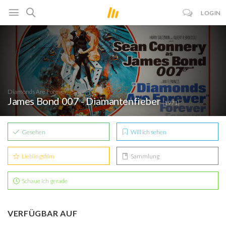
LOGIN
Diamonds Are Forever
James Bond 007 - Diamantenfieber
(1971)
Gesehen
Will ich sehen
Lieblingsfilm
Sammlung
Schaue ich gerade
VERFÜGBAR AUF