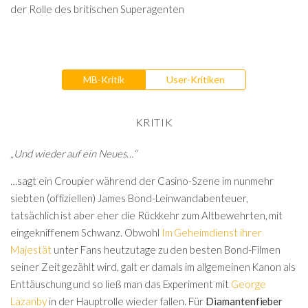
der Rolle des britischen Superagenten
MB-Kritik
User-Kritiken
KRITIK
„Und wieder auf ein Neues…“
…sagt ein Croupier während der Casino-Szene im nunmehr
siebten (offiziellen) James Bond-Leinwandabenteuer,
tatsächlich ist aber eher die Rückkehr zum Altbewehrten, mit
eingekniffenem Schwanz. Obwohl
Im Geheimdienst ihrer
Majestät
unter Fans heutzutage zu den besten Bond-Filmen
seiner Zeit gezählt wird, galt er damals im allgemeinen Kanon als
Enttäuschung und so ließ man das Experiment mit
George
Lazanby
in der Hauptrolle wieder fallen. Für
Diamantenfieber