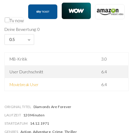
Deine Bewertung: 0
0.5
MB-Kritik
3.0
User Durchschnitt
6.4
Moviebreak User
6.4
ORIGINAL TITEL
Diamonds Are Forever
LAUFZEIT
120 Minuten
STARTDATUM
14.12.1971
GENRES
Action, Adventure, Crime, Thriller