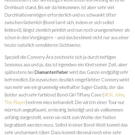
Drehbuch stand. Bis wir da hinkommen, ist aber sehr viel
Durchhaltevermögen erforderlich und es schwankt öfter
zwischen lächerlich (Bond tarnt sich, indem er sich selbst
liebkost), längst ziemlich peinlich und nun noch unangenehmer als
schon in den Vorgängern – und das bestimmt nicht nur aus einer
heute natürlich sensibleren Sichtweise.
Speziell die Connery-Ära zeichnete sich ja durch heftigen
Sexismus aus und ja, das ist irgendwo ein Kind seiner Zeit, aber
spätestens bei
Diamantenfieber
wird das Ganze endgültig sehr
befremdlich. Ein inzwischen deutlich eingefärbter Connery wirkt
nun mehr wie ein grummelig-ekelhafter Suger-Daddy, der das
(leider auch sehr farblose) Bond-Girl Tiffany Case (
Jill St. John
,
The Player
) extrem mies behandelt. Die wird in einer Tour nur
mürrisch angepflaumt, erniedrig, beleidigt und als vollkommen
unfähig dargestellt, wenn sie nicht zum Wohle der Nation
begrabbelt werden muss. Selbst in einer Bond-Welt kommt das
sehr uncharmant rüber. Dazu kommt diesmal noch eine sehr