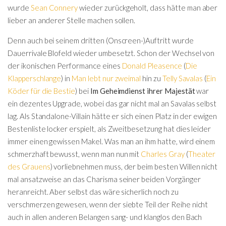
wurde
Sean Connery
wieder zurückgeholt, dass hätte man aber
lieber an anderer Stelle machen sollen.
Denn auch bei seinem dritten (Onscreen-)Auftritt wurde
Dauerrivale Blofeld wieder umbesetzt. Schon der Wechsel von
der ikonischen Performance eines
Donald Pleasence
(
Die
Klapperschlange
) in
Man lebt nur zweimal
hin zu
Telly Savalas
(
Ein
Köder für die Bestie
) bei
Im Geheimdienst ihrer Majestät
war
ein dezentes Upgrade, wobei das gar nicht mal an Savalas selbst
lag. Als Standalone-Villain hätte er sich einen Platz in der ewigen
Bestenliste locker erspielt, als Zweitbesetzung hat dies leider
immer einen gewissen Makel. Was man an ihm hatte, wird einem
schmerzhaft bewusst, wenn man nun mit
Charles Gray
(
Theater
des Grauens
) vorliebnehmen muss, der beim besten Willen nicht
mal ansatzweise an das Charisma seiner beiden Vorgänger
heranreicht. Aber selbst das wäre sicherlich noch zu
verschmerzen gewesen, wenn der siebte Teil der Reihe nicht
auch in allen anderen Belangen sang- und klanglos den Bach