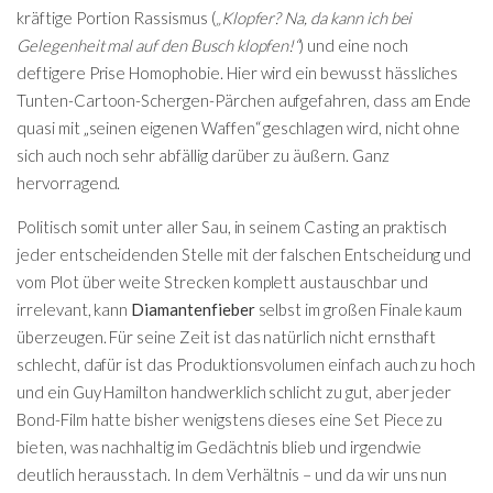
kräftige Portion Rassismus (
„Klopfer? Na, da kann ich bei
Gelegenheit mal auf den Busch klopfen!“
) und eine noch
deftigere Prise Homophobie. Hier wird ein bewusst hässliches
Tunten-Cartoon-Schergen-Pärchen aufgefahren, dass am Ende
quasi mit „seinen eigenen Waffen“ geschlagen wird, nicht ohne
sich auch noch sehr abfällig darüber zu äußern. Ganz
hervorragend.
Politisch somit unter aller Sau, in seinem Casting an praktisch
jeder entscheidenden Stelle mit der falschen Entscheidung und
vom Plot über weite Strecken komplett austauschbar und
irrelevant, kann
Diamantenfieber
selbst im großen Finale kaum
überzeugen. Für seine Zeit ist das natürlich nicht ernsthaft
schlecht, dafür ist das Produktionsvolumen einfach auch zu hoch
und ein Guy Hamilton handwerklich schlicht zu gut, aber jeder
Bond-Film hatte bisher wenigstens dieses eine Set Piece zu
bieten, was nachhaltig im Gedächtnis blieb und irgendwie
deutlich herausstach. In dem Verhältnis – und da wir uns nun