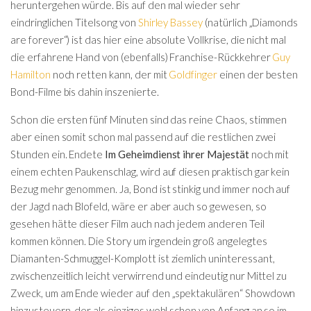
heruntergehen würde. Bis auf den mal wieder sehr
eindringlichen Titelsong von
Shirley Bassey
(natürlich „Diamonds
are forever“) ist das hier eine absolute Vollkrise, die nicht mal
die erfahrene Hand von (ebenfalls) Franchise-Rückkehrer
Guy
Hamilton
noch retten kann, der mit
Goldfinger
einen der besten
Bond-Filme bis dahin inszenierte.
Schon die ersten fünf Minuten sind das reine Chaos, stimmen
aber einen somit schon mal passend auf die restlichen zwei
Stunden ein. Endete
Im Geheimdienst ihrer Majestät
noch mit
einem echten Paukenschlag, wird auf diesen praktisch gar kein
Bezug mehr genommen. Ja, Bond ist stinkig und immer noch auf
der Jagd nach Blofeld, wäre er aber auch so gewesen, so
gesehen hätte dieser Film auch nach jedem anderen Teil
kommen können. Die Story um irgendein groß angelegtes
Diamanten-Schmuggel-Komplott ist ziemlich uninteressant,
zwischenzeitlich leicht verwirrend und eindeutig nur Mittel zu
Zweck, um am Ende wieder auf den „spektakulären“ Showdown
hinzusteuern, der als einziges wohl schon von Anfang an so im