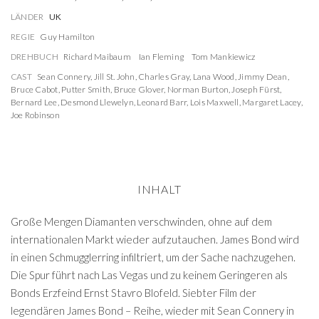
LÄNDER
UK
REGIE
Guy Hamilton
DREHBUCH
Richard Maibaum
Ian Fleming
Tom Mankiewicz
CAST
Sean Connery
,
Jill St. John
,
Charles Gray
,
Lana Wood
,
Jimmy Dean
,
Bruce Cabot
,
Putter Smith
,
Bruce Glover
,
Norman Burton
,
Joseph Fürst
,
Bernard Lee
,
Desmond Llewelyn
,
Leonard Barr
,
Lois Maxwell
,
Margaret Lacey
,
Joe Robinson
INHALT
Große Mengen Diamanten verschwinden, ohne auf dem
internationalen Markt wieder aufzutauchen. James Bond wird
in einen Schmugglerring infiltriert, um der Sache nachzugehen.
Die Spur führt nach Las Vegas und zu keinem Geringeren als
Bonds Erzfeind Ernst Stavro Blofeld. Siebter Film der
legendären James Bond – Reihe, wieder mit Sean Connery in