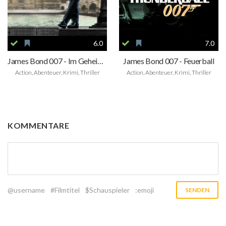
6.0
7.0
James Bond 007 - Im Geheimdienst Ihrer Majestät
James Bond 007 - Feuerball
Action, Abenteuer, Krimi, Thriller
Action, Abenteuer, Krimi, Thriller
KOMMENTARE
@username
#Filmtitel
$Schauspieler
:emoji