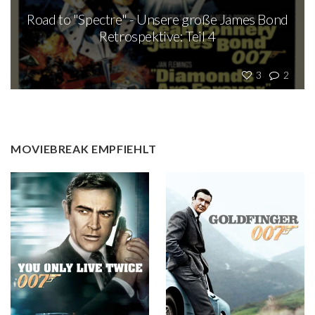
Road to "Spectre" - Unsere große James Bond
Retrospektive: Teil 4
3
2
MOVIEBREAK EMPFIEHLT