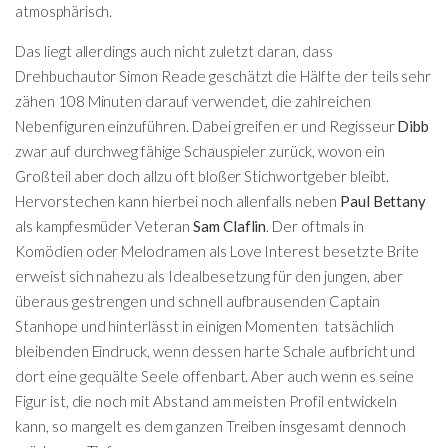
atmosphärisch.
Das liegt allerdings auch nicht zuletzt daran, dass
Drehbuchautor Simon Reade geschätzt die Hälfte der teils sehr
zähen 108 Minuten darauf verwendet, die zahlreichen
Nebenfiguren einzuführen. Dabei greifen er und Regisseur
Dibb
zwar auf durchweg fähige Schauspieler zurück, wovon ein
Großteil aber doch allzu oft bloßer Stichwortgeber bleibt.
Hervorstechen kann hierbei noch allenfalls neben
Paul Bettany
als kampfesmüder Veteran
Sam Claflin
. Der oftmals in
Komödien oder Melodramen als Love Interest besetzte Brite
erweist sich nahezu als Idealbesetzung für den jungen, aber
überaus gestrengen und schnell aufbrausenden Captain
Stanhope und hinterlässt in einigen Momenten tatsächlich
bleibenden Eindruck, wenn dessen harte Schale aufbricht und
dort eine gequälte Seele offenbart. Aber auch wenn es seine
Figur ist, die noch mit Abstand am meisten Profil entwickeln
kann, so mangelt es dem ganzen Treiben insgesamt dennoch