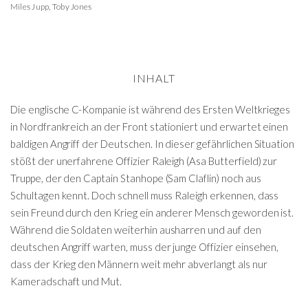
Miles Jupp
,
Toby Jones
INHALT
Die englische C-Kompanie ist während des Ersten Weltkrieges
in Nordfrankreich an der Front stationiert und erwartet einen
baldigen Angriff der Deutschen. In dieser gefährlichen Situation
stößt der unerfahrene Offizier Raleigh (Asa Butterfield) zur
Truppe, der den Captain Stanhope (Sam Claflin) noch aus
Schultagen kennt. Doch schnell muss Raleigh erkennen, dass
sein Freund durch den Krieg ein anderer Mensch geworden ist.
Während die Soldaten weiterhin ausharren und auf den
deutschen Angriff warten, muss der junge Offizier einsehen,
dass der Krieg den Männern weit mehr abverlangt als nur
Kameradschaft und Mut.