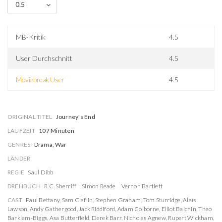
0.5
MB-Kritik
4.5
User Durchschnitt
4.5
Moviebreak User
4.5
ORIGINAL TITEL
Journey's End
LAUFZEIT
107 Minuten
GENRES
Drama, War
LÄNDER
REGIE
Saul Dibb
DREHBUCH
R.C. Sherriff
Simon Reade
Vernon Bartlett
CAST
Paul Bettany
,
Sam Claflin
,
Stephen Graham
,
Tom Sturridge
,
Alaïs
Lawson
,
Andy Gathergood
,
Jack Riddiford
,
Adam Colborne
,
Elliot Balchin
,
Theo
Barklem-Biggs
,
Asa Butterfield
,
Derek Barr
,
Nicholas Agnew
,
Rupert Wickham
,