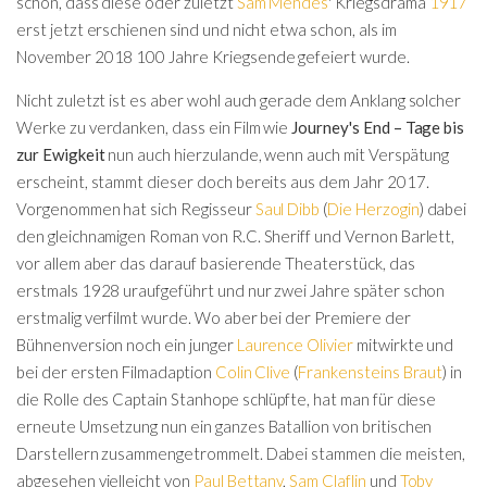
schon, dass diese oder zuletzt
Sam Mendes
' Kriegsdrama
1917
erst jetzt erschienen sind und nicht etwa schon, als im
November 2018 100 Jahre Kriegsende gefeiert wurde.
Nicht zuletzt ist es aber wohl auch gerade dem Anklang solcher
Werke zu verdanken, dass ein Film wie
Journey's End – Tage bis
zur Ewigkeit
nun auch hierzulande, wenn auch mit Verspätung
erscheint, stammt dieser doch bereits aus dem Jahr 2017.
Vorgenommen hat sich Regisseur
Saul Dibb
(
Die Herzogin
) dabei
den gleichnamigen Roman von R.C. Sheriff und Vernon Barlett,
vor allem aber das darauf basierende Theaterstück, das
erstmals 1928 uraufgeführt und nur zwei Jahre später schon
erstmalig verfilmt wurde. Wo aber bei der Premiere der
Bühnenversion noch ein junger
Laurence Olivier
mitwirkte und
bei der ersten Filmadaption
Colin Clive
(
Frankensteins Braut
) in
die Rolle des Captain Stanhope schlüpfte, hat man für diese
erneute Umsetzung nun ein ganzes Batallion von britischen
Darstellern zusammengetrommelt. Dabei stammen die meisten,
abgesehen vielleicht von
Paul Bettany
,
Sam Claflin
und
Toby