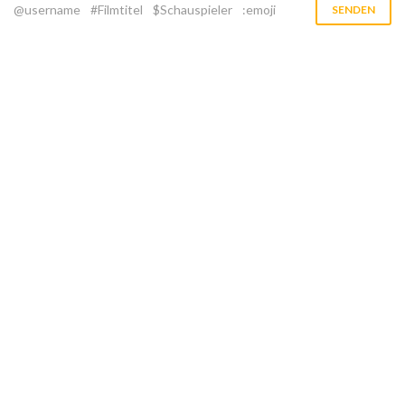
@username
#Filmtitel
$Schauspieler
:emoji