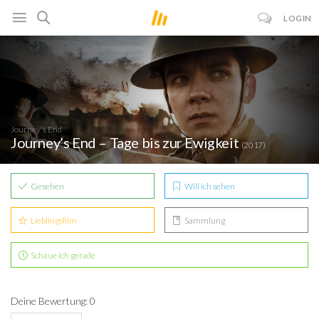
LOGIN
Journey's End
Journey’s End – Tage bis zur Ewigkeit
(2017)
Gesehen
Will ich sehen
Lieblingsfilm
Sammlung
Schaue ich gerade
Deine Bewertung: 0