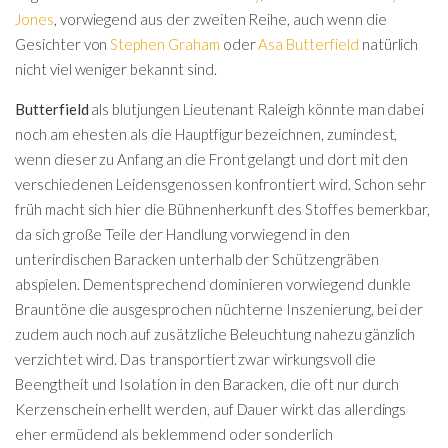
Jones
, vorwiegend aus der zweiten Reihe, auch wenn die
Gesichter von
Stephen Graham
oder
Asa Butterfield
natürlich
nicht viel weniger bekannt sind.
Butterfield
als blutjungen Lieutenant Raleigh könnte man dabei
noch am ehesten als die Hauptfigur bezeichnen, zumindest,
wenn dieser zu Anfang an die Front gelangt und dort mit den
verschiedenen Leidensgenossen konfrontiert wird. Schon sehr
früh macht sich hier die Bühnenherkunft des Stoffes bemerkbar,
da sich große Teile der Handlung vorwiegend in den
unterirdischen Baracken unterhalb der Schützengräben
abspielen. Dementsprechend dominieren vorwiegend dunkle
Brauntöne die ausgesprochen nüchterne Inszenierung, bei der
zudem auch noch auf zusätzliche Beleuchtung nahezu gänzlich
verzichtet wird. Das transportiert zwar wirkungsvoll die
Beengtheit und Isolation in den Baracken, die oft nur durch
Kerzenschein erhellt werden, auf Dauer wirkt das allerdings
eher ermüdend als beklemmend oder sonderlich