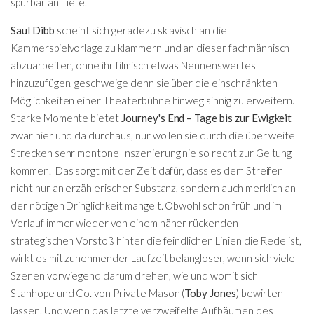
spürbar an Tiefe.
Saul Dibb
scheint sich geradezu sklavisch an die
Kammerspielvorlage zu klammern und an dieser fachmännisch
abzuarbeiten, ohne ihr filmisch etwas Nennenswertes
hinzuzufügen, geschweige denn sie über die einschränkten
Möglichkeiten einer Theaterbühne hinweg sinnig zu erweitern.
Starke Momente bietet
Journey's End – Tage bis zur Ewigkeit
zwar hier und da durchaus, nur wollen sie durch die über weite
Strecken sehr montone Inszenierung nie so recht zur Geltung
kommen. Das sorgt mit der Zeit dafür, dass es dem Streifen
nicht nur an erzählerischer Substanz, sondern auch merklich an
der nötigen Dringlichkeit mangelt. Obwohl schon früh und im
Verlauf immer wieder von einem näher rückenden
strategischen Vorstoß hinter die feindlichen Linien die Rede ist,
wirkt es mit zunehmender Laufzeit belangloser, wenn sich viele
Szenen vorwiegend darum drehen, wie und womit sich
Stanhope und Co. von Private Mason (
Toby Jones
) bewirten
lassen. Und wenn das letzte verzweifelte Aufbäumen des