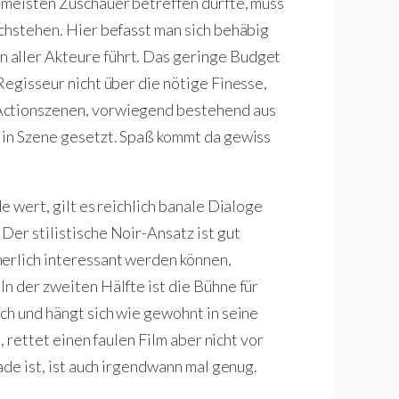
 meisten Zuschauer betreffen dürfte, muss
rchstehen. Hier befasst man sich behäbig
 aller Akteure führt. Das geringe Budget
Regisseur nicht über die nötige Finesse,
Actionszenen, vorwiegend bestehend aus
 in Szene gesetzt. Spaß kommt da gewiss
e wert, gilt es reichlich banale Dialoge
Der stilistische Noir-Ansatz ist gut
herlich interessant werden können,
n der zweiten Hälfte ist die Bühne für
sch und hängt sich wie gewohnt in seine
h, rettet einen faulen Film aber nicht vor
hade ist, ist auch irgendwann mal genug.