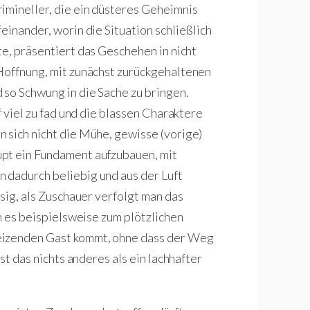
imineller, die ein düsteres Geheimnis
einander, worin die Situation schließlich
te, präsentiert das Geschehen in nicht
Hoffnung, mit zunächst zurückgehaltenen
so Schwung in die Sache zu bringen.
f viel zu fad und die blassen Charaktere
 sich nicht die Mühe, gewisse (vorige)
pt ein Fundament aufzubauen, mit
 dadurch beliebig und aus der Luft
ssig, als Zuschauer verfolgt man das
nn es beispielsweise zum plötzlichen
eizenden Gast kommt, ohne dass der Weg
st das nichts anderes als ein lachhafter