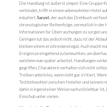
Die Handlung ist äußerst simpel: Eine Gruppe Kr
verbindet, trifft in einem unbewohnten Hotel auf
eskaliert.
Sanzel
, der auch das Drehbuch verfass
chronologischer Reihenfolge, vermutlich in der 
Informationen für Überraschungen zu sorgen und 
Gelingen tut das jedoch nicht, dazu ist der Ablau
bleiben einem erschreckend egal. Auch macht man
Ereignisse eingehend zu beleuchten, um überhau
welchem man später arbeitet. Handlungen wirken
gegriffen, Charaktere verhalten sich nicht schlü
Treiben anteilslos, wenn nicht gar irritiert. We
Techtelmechtel zwischen Hotelier und seinem r
dahin in irgend einer Weise nachvollziehbar ist, i
Einschub unter vielen.