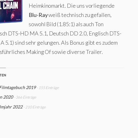
Heimkinomarkt. Die uns vorliegende
Blu-Ray
weiß technisch zu gefallen,
sowohl Bild (1.85:1) als auch Ton
sch DTS-HD MA 5.1, Deutsch DD 2.0, Englisch DTS-
 5.1) sind sehr gelungen. Als Bonus gibt es zudem
sführliches Making Of sowie diverse Trailer.
STEN
 Filmtagebuch 2019
- 155 Einträge
n 2020
- 366 Einträge
ilmjahr 2022
- 210 Einträge