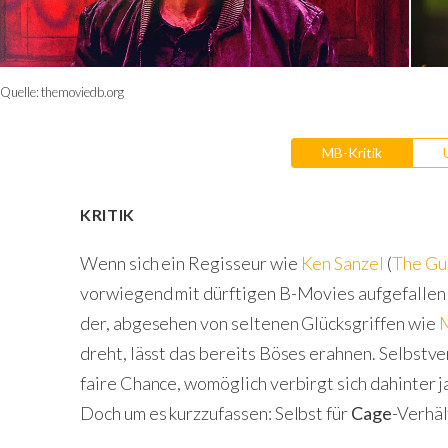
Quelle:
themoviedb.org
MB-Kritik
KRITIK
Wenn sich ein Regisseur wie
Ken Sanzel
(
The Gun
vorwiegend mit dürftigen B-Movies aufgefallen i
der, abgesehen von seltenen Glücksgriffen wie
dreht, lässt das bereits Böses erahnen. Selbstv
faire Chance, womöglich verbirgt sich dahinter j
Doch um es kurzzufassen: Selbst für
Cage
-Verhäl