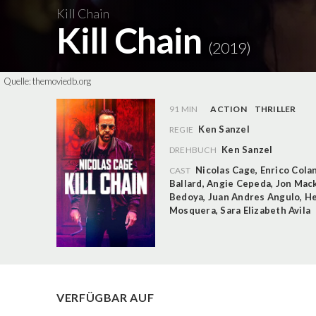
Kill Chain
Kill Chain
(2019)
Quelle:
themoviedb.org
91 MIN
ACTION
THRILLER
Ken Sanzel
REGIE
Ken Sanzel
DREHBUCH
Nicolas Cage
,
Enrico Cola
CAST
Ballard
,
Angie Cepeda
,
Jon Mac
Bedoya
,
Juan Andres Angulo
,
He
Mosquera
,
Sara Elizabeth Avila
VERFÜGBAR AUF