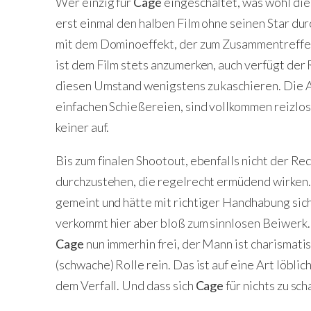
Wer einzig für
Cage
eingeschaltet, was wohl die
erst einmal den halben Film ohne seinen Star du
mit dem Dominoeffekt, der zum Zusammentreffen
ist dem Film stets anzumerken, auch verfügt der 
diesen Umstand wenigstens zu kaschieren. Die 
einfachen Schießereien, sind vollkommen reizlos
keiner auf.
Bis zum finalen Shootout, ebenfalls nicht der Red
durchzustehen, die regelrecht ermüdend wirken. 
gemeint und hätte mit richtiger Handhabung sic
verkommt hier aber bloß zum sinnlosen Beiwerk. I
Cage
nun immerhin frei, der Mann ist charismati
(schwache) Rolle rein. Das ist auf eine Art löblic
dem Verfall. Und dass sich
Cage
für nichts zu sc