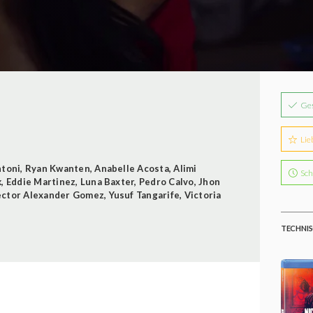
Ge
Lie
ntoni
,
Ryan Kwanten
,
Anabelle Acosta
,
Alimi
Sch
k
,
Eddie Martinez
,
Luna Baxter
,
Pedro Calvo
,
Jhon
ctor Alexander Gomez
,
Yusuf Tangarife
,
Victoria
TECHNIS