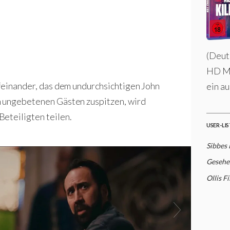
(Deut
HD MA
ufeinander, das dem undurchsichtigen John
ein au
n ungebetenen Gästen zuspitzen, wird
eteiligten teilen.
USER-LI
Sibbes
Gesehe
Ollis F