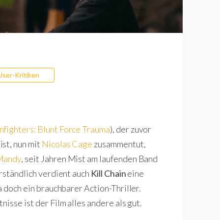
User-Kritiken
fighters: Blunt Force Trauma
), der zuvor
st, nun mit
Nicolas Cage
zusammentut,
Mandy
, seit Jahren Mist am laufenden Band
erständlich verdient auch
Kill Chain
eine
a doch ein brauchbarer Action-Thriller.
tnisse ist der Film alles andere als gut.