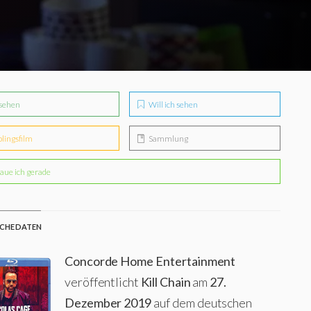
sehen
Will ich sehen
blingsfilm
Sammlung
aue ich gerade
CHE DATEN
Concorde Home Entertainment
veröffentlicht
Kill Chain
am
27.
Dezember 2019
auf dem deutschen