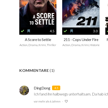
4.5
3.0
A Score to Settle
211 - Cops Under Fire
Action, Drama, Krimi, Thriller
Action, Drama, Krimi, Historie
KOMMENTARE
(
1
)
DingDong
4.5
Ich fand ihn halbwegs unterhaltsam. Da hab i
vor mehr als 6 Jahren