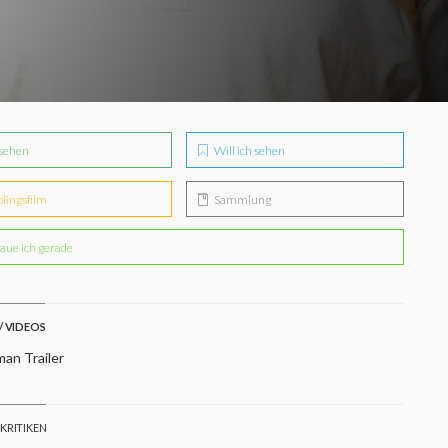
sehen
Will ich sehen
blingsfilm
Sammlung
aue ich gerade
/ VIDEOS
an Trailer
 KRITIKEN