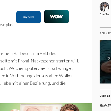
AlexTic
TOP-LIS
h einem Barbesuch im Bett des
Z
seite mit Promi-Nacktszenen starten will.
acht Wochen später: Sie ist schwanger,
 Ben in Verbindung, der aus allen Wolken
uliebe mit einer Beziehung, und die
USER-LI
Blah Bl