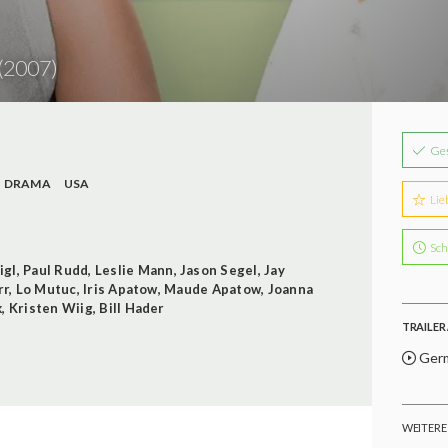
(2007)
Ge
DRAMA
USA
Lie
Sch
igl
,
Paul Rudd
,
Leslie Mann
,
Jason Segel
,
Jay
rr
,
Lo Mutuc
,
Iris Apatow
,
Maude Apatow
,
Joanna
k
,
Kristen Wiig
,
Bill Hader
TRAILER 
Germ
WEITERE