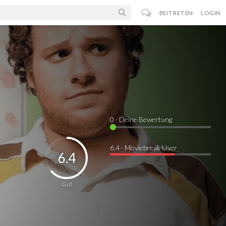
BEITRETEN
LOGIN
0
· Deine Bewertung
6.4 · Moviebreak User
6.4
Gut