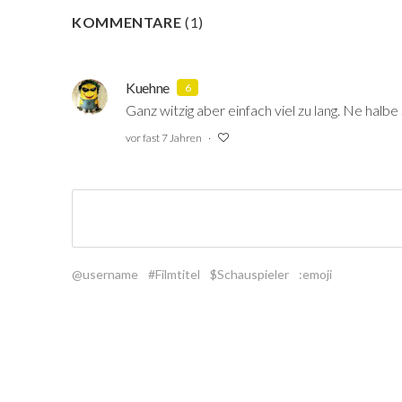
KOMMENTARE
(
1
)
Kuehne
6
Ganz witzig aber einfach viel zu lang. Ne hal
vor fast 7 Jahren
@username
#Filmtitel
$Schauspieler
:emoji