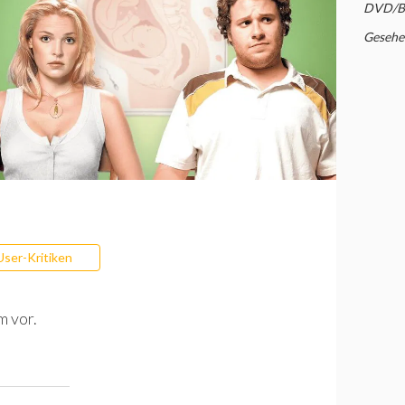
DVD/BR
Gesehe
User-Kritiken
m vor.