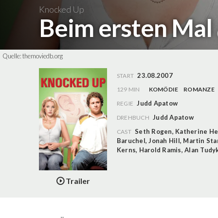
Knocked Up
Beim ersten Mal
Quelle:
themoviedb.org
23.08.2007
START
129 MIN
KOMÖDIE
ROMANZE
Judd Apatow
REGIE
Judd Apatow
DREHBUCH
Seth Rogen
,
Katherine He
CAST
Baruchel
,
Jonah Hill
,
Martin Sta
Kerns
,
Harold Ramis
,
Alan Tudy
Trailer