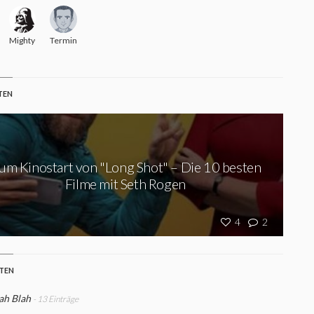
kman
MightyG
Termineo
TEN
um Kinostart von "Long Shot" – Die 10 besten
Filme mit Seth Rogen
4
2
STEN
ah Blah
- 13 Einträge