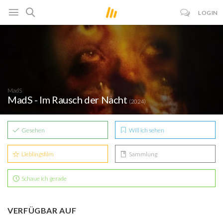
LOGIN
MadS
MadS - Im Rausch der Nacht
(2024)
Gesehen
Will ich sehen
Lieblingsfilm
Sammlung
Schaue ich gerade
VERFÜGBAR AUF