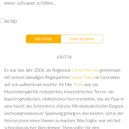
immer seltsamer zu fühlen…
MB-Kritik
User-Kritiken
KRITIK
Es war das Jahr 2006, als Regisseur
David Moreau
gemeinsam
mit seinem damaligen Regiepartner
Xavier Palud
im Genrekino
auf sich aufmerksam machte. Ihr Film
Them
war ein
Musterbeispiel für reduzierten, konzentrierten Terror: ein
klaustrophobisches, nihilistisches Horrorerlebnis, das ein Paar in
eine Nacht des Schreckens stürzte. Mit minimalistischer Eleganz
und kompromissloser Spannung gelang es den beiden, sich in der
Horrorszene einen Namen zu machen. Was folgte, war ein fast
schon klassischer Werdegang. Them sollte für den