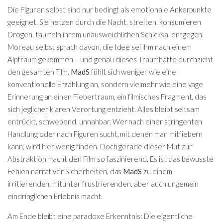
Die Figuren selbst sind nur bedingt als emotionale Ankerpunkte
geeignet. Sie hetzen durch die Nacht, streiten, konsumieren
Drogen, taumeln ihrem unausweichlichen Schicksal entgegen.
Moreau selbst sprach davon, die Idee sei ihm nach einem
Alptraum gekommen – und genau dieses Traumhafte durchzieht
den gesamten Film.
MadS
fühlt sich weniger wie eine
konventionelle Erzählung an, sondern vielmehr wie eine vage
Erinnerung an einen Fiebertraum, ein filmisches Fragment, das
sich jeglicher klaren Verortung entzieht. Alles bleibt seltsam
entrückt, schwebend, unnahbar. Wer nach einer stringenten
Handlung oder nach Figuren sucht, mit denen man mitfiebern
kann, wird hier wenig finden. Doch gerade dieser Mut zur
Abstraktion macht den Film so faszinierend. Es ist das bewusste
Fehlen narrativer Sicherheiten, das
MadS
zu einem
irritierenden, mitunter frustrierenden, aber auch ungemein
eindringlichen Erlebnis macht.
Am Ende bleibt eine paradoxe Erkenntnis: Die eigentliche