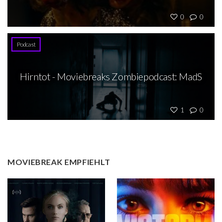
0
0
Podcast
Hirntot - Moviebreaks Zombiepodcast: MadS
1
0
MOVIEBREAK EMPFIEHLT