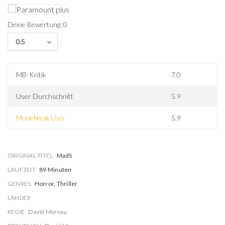
Deine Bewertung: 0
0.5
MB-Kritik
7.0
User Durchschnitt
5.9
Moviebreak User
5.9
ORIGINAL TITEL
MadS
LAUFZEIT
89 Minuten
GENRES
Horror, Thriller
LÄNDER
REGIE
David Moreau