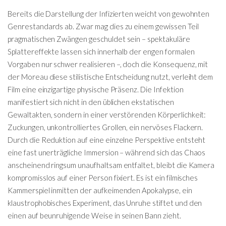
Bereits die Darstellung der Infizierten weicht von gewohnten
Genrestandards ab. Zwar mag dies zu einem gewissen Teil
pragmatischen Zwängen geschuldet sein – spektakuläre
Splattereffekte lassen sich innerhalb der engen formalen
Vorgaben nur schwer realisieren –, doch die Konsequenz, mit
der Moreau diese stilistische Entscheidung nutzt, verleiht dem
Film eine einzigartige physische Präsenz. Die Infektion
manifestiert sich nicht in den üblichen ekstatischen
Gewaltakten, sondern in einer verstörenden Körperlichkeit:
Zuckungen, unkontrolliertes Grollen, ein nervöses Flackern.
Durch die Reduktion auf eine einzelne Perspektive entsteht
eine fast unerträgliche Immersion – während sich das Chaos
anscheinend ringsum unaufhaltsam entfaltet, bleibt die Kamera
kompromisslos auf einer Person fixiert. Es ist ein filmisches
Kammerspiel inmitten der aufkeimenden Apokalypse, ein
klaustrophobisches Experiment, das Unruhe stiftet und den
einen auf beunruhigende Weise in seinen Bann zieht.