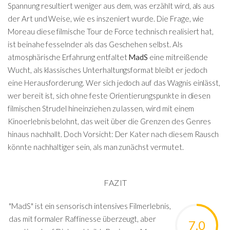
Spannung resultiert weniger aus dem, was erzählt wird, als aus
der Art und Weise, wie es inszeniert wurde. Die Frage, wie
Moreau diese filmische Tour de Force technisch realisiert hat,
ist beinahe fesselnder als das Geschehen selbst. Als
atmosphärische Erfahrung entfaltet
MadS
eine mitreißende
Wucht, als klassisches Unterhaltungsformat bleibt er jedoch
eine Herausforderung. Wer sich jedoch auf das Wagnis einlässt,
wer bereit ist, sich ohne feste Orientierungspunkte in diesen
filmischen Strudel hineinziehen zu lassen, wird mit einem
Kinoerlebnis belohnt, das weit über die Grenzen des Genres
hinaus nachhallt. Doch Vorsicht: Der Kater nach diesem Rausch
könnte nachhaltiger sein, als man zunächst vermutet.
FAZIT
"MadS" ist ein sensorisch intensives Filmerlebnis,
das mit formaler Raffinesse überzeugt, aber
7.0