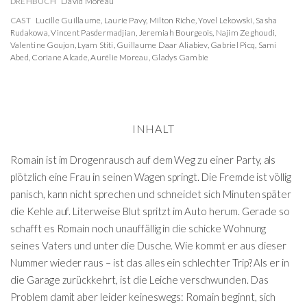
DREHBUCH
David Moreau
CAST
Lucille Guillaume
,
Laurie Pavy
,
Milton Riche
,
Yovel Lekowski
,
Sasha
Rudakowa
,
Vincent Pasdermadjian
,
Jeremiah Bourgeois
,
Najim Zeghoudi
,
Valentine Goujon
,
Lyam Stiti
,
Guillaume Daar Aliabiev
,
Gabriel Picq
,
Sami
Abed
,
Coriane Alcade
,
Aurélie Moreau
,
Gladys Gambie
INHALT
Romain ist im Drogenrausch auf dem Weg zu einer Party, als
plötzlich eine Frau in seinen Wagen springt. Die Fremde ist völlig
panisch, kann nicht sprechen und schneidet sich Minuten später
die Kehle auf. Literweise Blut spritzt im Auto herum. Gerade so
schafft es Romain noch unauffällig in die schicke Wohnung
seines Vaters und unter die Dusche. Wie kommt er aus dieser
Nummer wieder raus – ist das alles ein schlechter Trip? Als er in
die Garage zurückkehrt, ist die Leiche verschwunden. Das
Problem damit aber leider keineswegs: Romain beginnt, sich