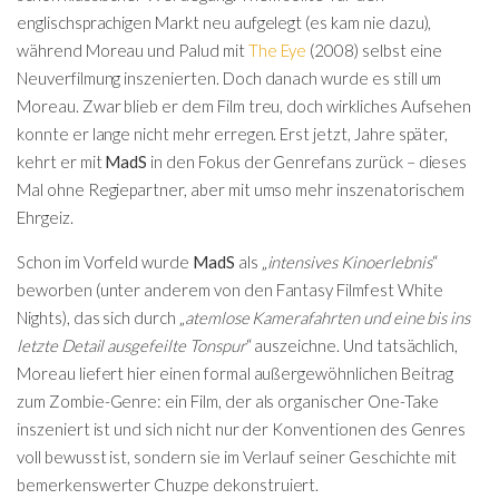
englischsprachigen Markt neu aufgelegt (es kam nie dazu),
während Moreau und Palud mit
The Eye
(2008) selbst eine
Neuverfilmung inszenierten. Doch danach wurde es still um
Moreau. Zwar blieb er dem Film treu, doch wirkliches Aufsehen
konnte er lange nicht mehr erregen. Erst jetzt, Jahre später,
kehrt er mit
MadS
in den Fokus der Genrefans zurück – dieses
Mal ohne Regiepartner, aber mit umso mehr inszenatorischem
Ehrgeiz.
Schon im Vorfeld wurde
MadS
als „
intensives Kinoerlebnis
“
beworben (unter anderem von den Fantasy Filmfest White
Nights), das sich durch „
atemlose Kamerafahrten und eine bis ins
letzte Detail ausgefeilte Tonspur
“ auszeichne. Und tatsächlich,
Moreau liefert hier einen formal außergewöhnlichen Beitrag
zum Zombie-Genre: ein Film, der als organischer One-Take
inszeniert ist und sich nicht nur der Konventionen des Genres
voll bewusst ist, sondern sie im Verlauf seiner Geschichte mit
bemerkenswerter Chuzpe dekonstruiert.