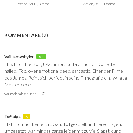
Action, Sci-Fi, Drama
Action, Sci-Fi, Drama
KOMMENTARE
(
2
)
WilliamWhyler
8.5
Hits from the Bong! Pattinson, Ruffalo und Toni Collette
nailed. Top, over emotional deep, sarcastic. Einer der Filme
des Jahres. Reiht sich perfect in seine Filmografie ein. What a
Masterpiece.
vor mehr als ein Jahr
DaSaiga
6
Hat mich nicht erreicht. Ganz toll gespielt und hervorragend
umgesetzt, war mir das ganze leider mit zu viel Slapstik und