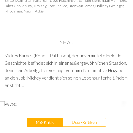
Britton
,
Christian Patterson
,
Lloyd Hutchinson
,
Samuel Blenkin
,
Ian Hanmore
,
Sabet Choudhury
,
Tim Key
,
Rose Shalloo
,
Bronwyn James
,
Holliday Grainger
,
Milo James
,
Naomi Ackie
INHALT
Mickey Barnes (Robert Pattinson), der unvermutete Held der
Geschichte, befindet sich in einer außergewöhnlichen Situation,
denn sein Arbeitgeber verlangt von ihm die ultimative Hingabe
an den Job: Mickey verdient sich seinen Lebensunterhalt, indem
er stirbt ...
MB-Kritik
User-Kritiken