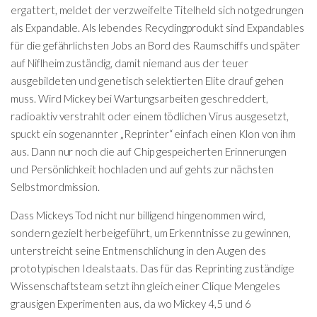
ergattert, meldet der verzweifelte Titelheld sich notgedrungen
als Expandable. Als lebendes Recyclingprodukt sind Expandables
für die gefährlichsten Jobs an Bord des Raumschiffs und später
auf Niflheim zuständig, damit niemand aus der teuer
ausgebildeten und genetisch selektierten Elite drauf gehen
muss. Wird Mickey bei Wartungsarbeiten geschreddert,
radioaktiv verstrahlt oder einem tödlichen Virus ausgesetzt,
spuckt ein sogenannter „Reprinter“ einfach einen Klon von ihm
aus. Dann nur noch die auf Chip gespeicherten Erinnerungen
und Persönlichkeit hochladen und auf gehts zur nächsten
Selbstmordmission.
Dass Mickeys Tod nicht nur billigend hingenommen wird,
sondern gezielt herbeigeführt, um Erkenntnisse zu gewinnen,
unterstreicht seine Entmenschlichung in den Augen des
prototypischen Idealstaats. Das für das Reprinting zuständige
Wissenschaftsteam setzt ihn gleich einer Clique Mengeles
grausigen Experimenten aus, da wo Mickey 4,5 und 6