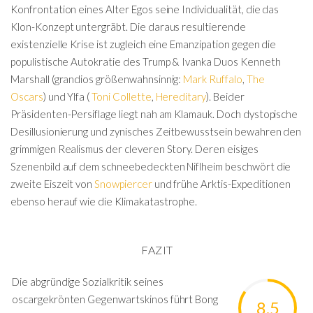
Konfrontation eines Alter Egos seine Individualität, die das
Klon-Konzept untergräbt. Die daraus resultierende
existenzielle Krise ist zugleich eine Emanzipation gegen die
populistische Autokratie des Trump & Ivanka Duos Kenneth
Marshall (grandios größenwahnsinnig:
Mark Ruffalo
,
The
Oscars
) und Ylfa (
Toni Collette
,
Hereditary
)
. Beider
Präsidenten-Persiflage liegt nah am Klamauk. Doch dystopische
Desillusionierung und zynisches Zeitbewusstsein bewahren den
grimmigen Realismus der cleveren Story. Deren eisiges
Szenenbild auf dem schneebedeckten Niflheim beschwört die
zweite Eiszeit von
Snowpiercer
und frühe Arktis-Expeditionen
ebenso herauf wie die Klimakatastrophe.
FAZIT
Die abgründige Sozialkritik seines
oscargekrönten Gegenwartskinos führt Bong
8.5