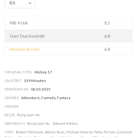
0.5
MB-Kritik
8.5
User Durchschnitt
6.8
Moviebreak User
6.8
ORIGINAL TITEL
Mickey 17
LAUFZEIT
139 Minuten
STARTDATUM
06.03.2025
GENRES
Adventure, Comedy, Fantasy
LÄNDER
REGIE
Bong Joon Ho
DREHBUCH
Bong Joon Ho
Edward Ashton
CAST
Robert Pattinson
,
Steven Yeun
,
Michael Monroe
,
Patsy Ferran
,
Cameron