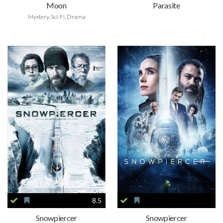
Moon
Parasite
Mystery, Sci-Fi, Drama
8.5
Snowpiercer
Snowpiercer