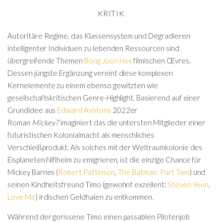
KRITIK
Autoritäre Regime, das Klassensystem und Degradieren
intelligenter Individuen zu lebenden Ressourcen sind
übergreifende Themen
Bong Joon Hos
filmischen Œvres.
Dessen jüngste Ergänzung vereint diese komplexen
Kernelemente zu einem ebenso gewitzten wie
gesellschaftskritischen Genre-Highlight. Basierend auf einer
Grundidee aus
Edward Ashtons
2022er
Roman
Mickey7
imaginiert das die untersten Mitglieder einer
futuristischen Kolonialmacht als menschliches
Verschleißprodukt. Als solches mit der Weltraumkolonie des
Eisplaneten Niflheim zu emigrieren, ist die einzige Chance für
Mickey Barnes (
Robert Pattinson
,
The Batman: Part Two
) und
seinen Kindheitsfreund Timo (gewohnt exzellent:
Steven Yeun
,
Love Me
) irdischen Geldhaien zu entkommen.
Während der gerissene Timo einen passablen Pilotenjob