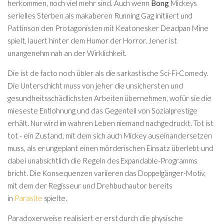
herkommen, noch viel mehr sind. Auch wenn
Bong
Mickeys
serielles Sterben als makaberen Running Gag initiiert und
Pattinson den Protagonisten mit Keatonesker Deadpan Mine
spielt, lauert hinter dem Humor der Horror. Jener ist
unangenehm nah an der Wirklichkeit.
Die ist de facto noch übler als die sarkastische Sci-Fi-Comedy.
Die Unterschicht muss von jeher die unsichersten und
gesundheitsschädlichsten Arbeiten übernehmen, wofür sie die
mieseste Entlohnung und das Gegenteil von Sozialprestige
erhält. Nur wird im wahren Leben niemand nachgedruckt. Tot ist
tot - ein Zustand, mit dem sich auch Mickey auseinandersetzen
muss, als er ungeplant einen mörderischen Einsatz überlebt und
dabei unabsichtlich die Regeln des Expandable-Programms
bricht. Die Konsequenzen variieren das Doppelgänger-Motiv,
mit dem der Regisseur und Drehbuchautor bereits
in
Parasite
spielte.
Paradoxerweise realisiert er erst durch die physische