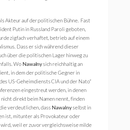
ls Akteur auf der politischen Bühne. Fast
dent Putin in Russland Paroli geboten,
de zigfach verhaftet, betrieb auf einem
lismus. Dass er sich während dieser
uch über die politischen Lager hinweg zu
enfalls. Wo
Nawalny
sich reichhaltig an
ent, in dem der politische Gegner in
 des US-Geheimdiensts CIA und der Nato“
nferenzen eingestreut werden, in denen
nicht direkt beim Namen nennt, finden
die verdeutlichen, dass
Nawalny
selbst in
n ist, mitunter als Provokateur oder
wird, weil er zuvor vergleichsweise milde