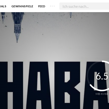
. . .
IALS
GEWINNSPIELE
FEED
6.5
MB-Kritik