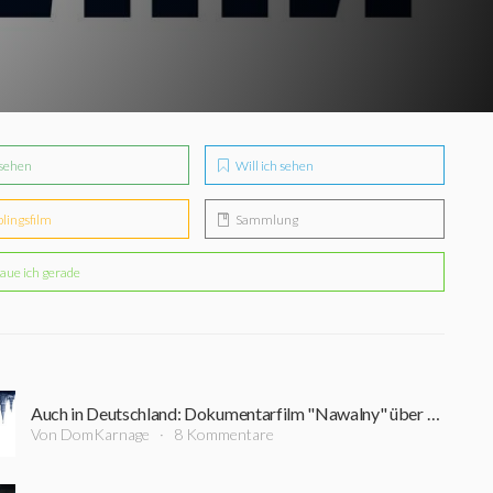
sehen
Will ich sehen
blingsfilm
Sammlung
aue ich gerade
Auch in Deutschland: Dokumentarfilm "Nawalny" über Putin-Dissidenten kommt ins Kino
Von DomKarnage
8 Kommentare