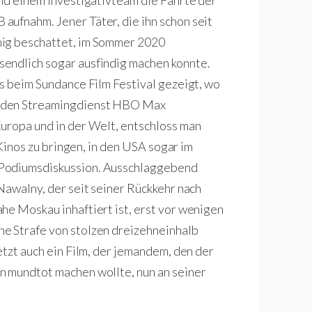
und einem Investigativteam die Fährte der
ufnahm. Jener Täter, die ihn schon seit
hig beschattet, im Sommer 2020
endlich sogar ausfindig machen konnte.
ts beim Sundance Film Festival gezeigt, wo
r den Streamingdienst HBO Max
uropa und in der Welt, entschloss man
 Kinos zu bringen, in den USA sogar im
 Podiumsdiskussion. Ausschlaggebend
Nawalny, der seit seiner Rückkehr nach
he Moskau inhaftiert ist, erst vor wenigen
e Strafe von stolzen dreizehneinhalb
etzt auch ein Film, der jemandem, den der
n mundtot machen wollte, nun an seiner