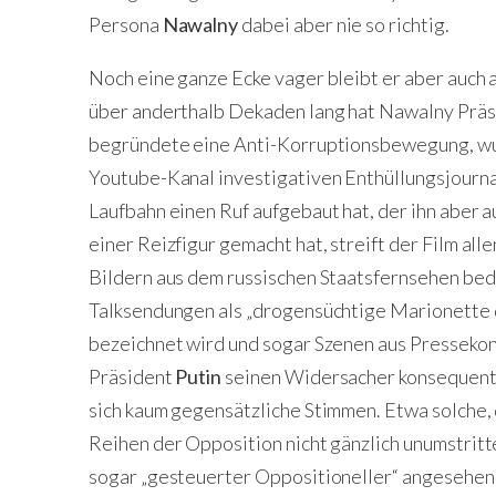
Persona
Nawalny
dabei aber nie so richtig.
Noch eine ganze Ecke vager bleibt er aber auch a
über anderthalb Dekaden lang hat Nawalny Präsi
begründete eine Anti-Korruptionsbewegung, wur
Youtube-Kanal investigativen Enthüllungsjourna
Laufbahn einen Ruf aufgebaut hat, der ihn aber a
einer Reizfigur gemacht hat, streift der Film all
Bildern aus dem russischen Staatsfernsehen bedi
Talksendungen als „drogensüchtige Marionette
bezeichnet wird und sogar Szenen aus Presseko
Präsident
Putin
seinen Widersacher konsequent 
sich kaum gegensätzliche Stimmen. Etwa solche, 
Reihen der Opposition nicht gänzlich unumstritte
sogar „gesteuerter Oppositioneller“ angesehen 