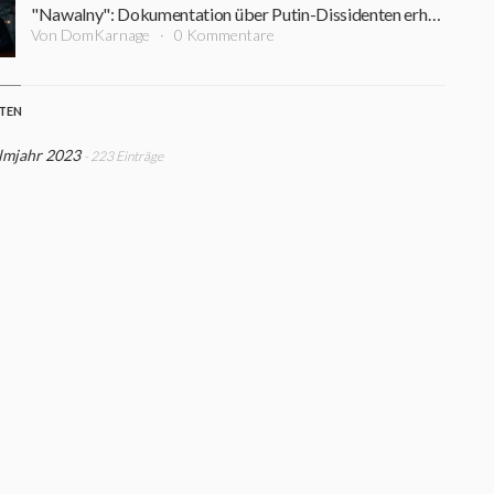
"Nawalny": Dokumentation über Putin-Dissidenten erhält US-Kinorelease
Von DomKarnage
0 Kommentare
STEN
ilmjahr 2023
- 223 Einträge