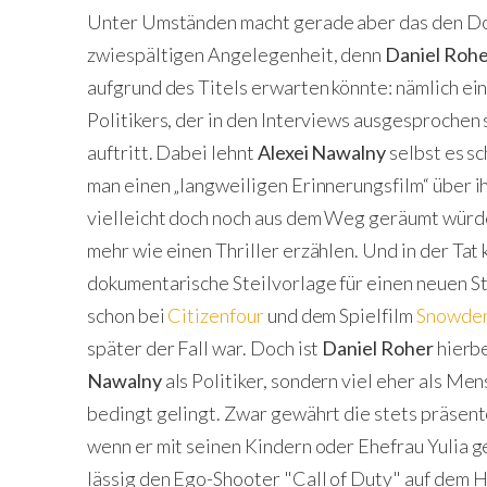
Unter Umständen macht gerade aber das den Dok
zwiespältigen Angelegenheit, denn
Daniel Roh
aufgrund des Titels erwarten könnte: nämlich ei
Politikers, der in den Interviews ausgesprochen
auftritt. Dabei lehnt
Alexei Nawalny
selbst es sc
man einen „langweiligen Erinnerungsfilm“ über ih
vielleicht doch noch aus dem Weg geräumt würde
mehr wie einen Thriller erzählen. Und in der Tat
dokumentarische Steilvorlage für einen neuen S
schon bei
Citizenfour
und dem Spielfilm
Snowde
später der Fall war. Doch ist
Daniel Roher
hierbe
Nawalny
als Politiker, sondern viel eher als Men
bedingt gelingt. Zwar gewährt die stets präsent
wenn er mit seinen Kindern oder Ehefrau Yulia 
lässig den Ego-Shooter "Call of Duty" auf dem Ha