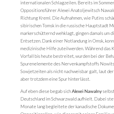
internationalen Schlagzeilen. Bereits im Sommer
Oppositionsführer Alexei Anatoljewitsch Nawal
Richtung Kreml. Die Aufnahmen, wie Putins schär
sibirischen Tomsk in die russische Hauptstadt M
markerschütternd wehklagt, gingen damals um di
Entsetzen. Dank einer Notlandung in Omsk, kon
medizinische Hilfe zuteilwerden. Während das 
Vorfall bis heute bestreitet, wurden bei der Be
Spurenelemente des Nervenkampfstoffs Nowitsch
Sowjetzeiten als nicht nachweisbar galt, laut d
aber trotzdem eine Spur hinterlässt.
Auf eben diese begab sich
Alexei Nawalny
selbst
Deutschland im Schwarzwald aufhielt. Dabei stet
Monate lang begleitete der kanadische Dokume