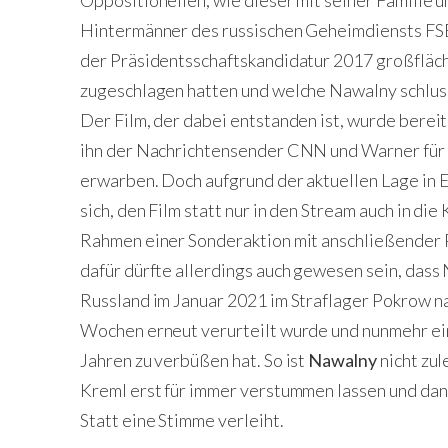
Oppositionellen, wie dieser mit seiner Familie 
Hintermänner des russischen Geheimdiensts FSB a
der Präsidentsschaftskandidatur 2017 großfläc
zugeschlagen hatten und welche Nawalny schluss
Der Film, der dabei entstanden ist, wurde berei
ihn der Nachrichtensender CNN und Warner fü
erwarben. Doch aufgrund der aktuellen Lage in E
sich, den Film statt nur in den Stream auch in die
Rahmen einer Sonderaktion mit anschließender
dafür dürfte allerdings auch gewesen sein, dass 
Russland im Januar 2021 im Straflager Pokrow na
Wochen erneut verurteilt wurde und nunmehr ein
Jahren zu verbüßen hat. So ist
Nawalny
nicht zul
Kreml erst für immer verstummen lassen und dan
Statt eine Stimme verleiht.