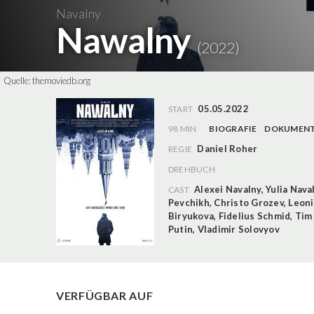
Navalny
Nawalny
(2022)
Quelle:
themoviedb.org
05.05.2022
START
98 MIN
BIOGRAFIE
DOKUMENT
Daniel Roher
REGIE
DREHBUCH
Alexei Navalny
,
Yulia Nava
CAST
Pevchikh
,
Christo Grozev
,
Leoni
Biryukova
,
Fidelius Schmid
,
Tim 
Putin
,
Vladimir Solovyov
VERFÜGBAR AUF