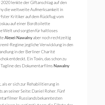
 2020 lenkte der Giftanschlag auf den
ny die weltweite Aufmerksamkeit in
fster Kritiker auf dem Rückflug vom
oskau auf einer Bordtoilette
e Welt und sorgten für haltloses
nte
Alexei Nawalny
aber noch rechtzeitig
Kreml-Regime jegliche Verwicklung in den
handlung in der Berliner Charité
ok entdeckt. Ein Toxin, das schon zu
er Tagline des Dokumentarfilms
Nawalny
, als er sich zur Rehabilitierung in
s an seiner Seite: Daniel Roher. Fünf
ntarfilmer Russlands bekanntesten