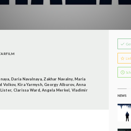
Ge
ARFILM
Lie
Sch
lnaya
,
Daria Navalnaya
,
Zakhar Navalny
,
Maria
d Volkov
,
Kira Yarmysh
,
Georgy Alburov
,
Anna
Lister
,
Clarissa Ward
,
Angela Merkel
,
Vladimir
NEWS