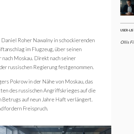
USER-LI
et Daniel Roher Nawalny in schockierenden
Ollis F
tanschlag im Flugzeug, über seinen
hr nach Moskau. Direkt nach seiner
 der russischen Regierung festgenommen.
agers Pokrow in der Nähe von Moskau, das
tten des russischen Angriffskrieges auf die
 Betrugs auf neun Jahre Haft verlängert.
d fordern Freispruch.