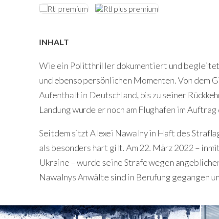
INHALT
Wie ein Politthriller dokumentiert und begleit
und ebenso persönlichen Momenten. Von dem Gif
Aufenthalt in Deutschland, bis zu seiner Rückke
Landung wurde er noch am Flughafen im Auftrag
Seitdem sitzt Alexei Nawalny in Haft des Strafl
als besonders hart gilt. Am 22. März 2022 – inmi
Ukraine – wurde seine Strafe wegen angeblichen
Nawalnys Anwälte sind in Berufung gegangen un