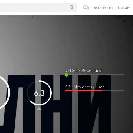
BEITRETEN
LOGIN
0
· Deine Bewertung
6.3 · Moviebreak User
6.3
Gut