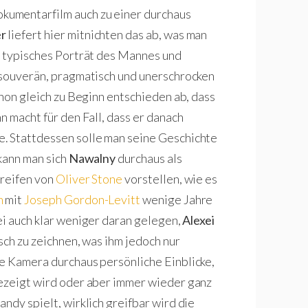
umentarfilm auch zu einer durchaus
er
liefert hier mitnichten das ab, was man
n typisches Porträt des Mannes und
 souverän, pragmatisch und unerschrocken
hon gleich zu Beginn entschieden ab, dass
n macht für den Fall, dass er danach
. Stattdessen solle man seine Geschichte
 kann man sich
Nawalny
durchaus als
treifen von
Oliver Stone
vorstellen, wie es
n
mit
Joseph Gordon-Levitt
wenige Jahre
i auch klar weniger daran gelegen,
Alexei
sch zu zeichnen, was ihm jedoch nur
e Kamera durchaus persönliche Einblicke,
gezeigt wird oder aber immer wieder ganz
ndy spielt, wirklich greifbar wird die