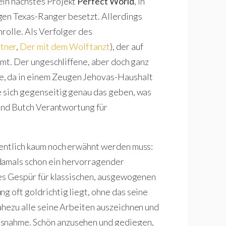
ein nächstes Projekt
Perfect World
, in
gen Texas-Ranger besetzt. Allerdings
nrolle. Als Verfolger des
tner
,
Der mit dem Wolf tanzt
), der auf
immt. Der ungeschliffene, aber doch ganz
e, da in einem Zeugen Jehovas-Haushalt
e sich gegenseitig genau das geben, was
r und Butch Verantwortung für
gentlich kaum noch erwähnt werden muss:
damals schon ein hervorragender
ches Gespür für klassischen, ausgewogenen
g oft goldrichtig liegt, ohne das seine
nahezu alle seine Arbeiten auszeichnen und
usnahme. Schön anzusehen und gediegen,