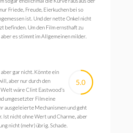
lm sogar endlich mal die Kurve raus aus der
nur Friede, Freude, Eierkuchen bei so
angemessen ist. Und der nette Onkel nicht
etzt befinden. Um den Film ernsthaft zu
, aber es stimmt im Allgemeinen milder.
 aber gar nicht. Könnte ein
ill, aber nur durch den
5.0
n Welt wäre Clint Eastwood’s
nd umgesetzter Film eine
 sehr ausgeleierte Mechanismen und geht
. Ist nicht ohne Wert und Charme, aber
ng nicht (mehr) übrig. Schade.