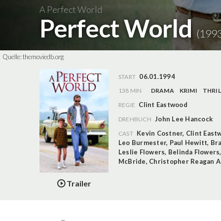
A Perfect World
Perfect World
(1993
Quelle:
themoviedb.org
06.01.1994
START
138 MIN
DRAMA
KRIMI
THRIL
Clint Eastwood
REGIE
John Lee Hancock
DREHBUCH
Kevin Costner
,
Clint East
CAST
Leo Burmester
,
Paul Hewitt
,
Br
Leslie Flowers
,
Belinda Flowers
McBride
,
Christopher Reagan 
Trailer