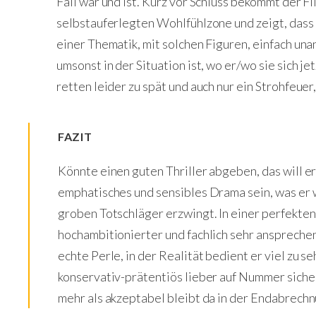
Fall war und ist. Kurz vor Schluss bekommt der Fi
selbstauferlegten Wohlfühlzone und zeigt, dass 
einer Thematik, mit solchen Figuren, einfach un
umsonst in der Situation ist, wo er/wo sie sich j
retten leider zu spät und auch nur ein Strohfeuer
FAZIT
Könnte einen guten Thriller abgeben, das will er
emphatisches und sensibles Drama sein, was er w
groben Totschläger erzwingt. In einer perfekte
hochambitionierter und fachlich sehr anspreche
echte Perle, in der Realität bedient er viel zu
konservativ-prätentiös lieber auf Nummer sicher
mehr als akzeptabel bleibt da in der Endabrechnu