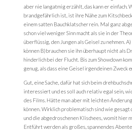
aber nie langatmig erzählt, das kann er einfach
brandgefährlich ist, ist ihre Nähe zum Kitschbec
einem satten Bauchklatscher rein. Mal ganz abg
schon viel weniger Sinn macht als sie in der Theori
überflüssig, den Jungen als Geisel zu nehmen. A
können B) brauchen sie ihn überhaupt nicht als Dr
hinderlich bei der Flucht. Bis zum Showdown kom
genug, als dass eine Geisel irgendeinen Zweck e
Gut, eine Sache, dafür hat sich beim drehbuchsc
interessiert und es soll auch relativ egal sein, wi
des Films. Hätte man aber mit leichten Änderung
können. Wirklich problematisch sind wie gesagt 
und die abgedroschenen Klischees, womit hier m
Entführt werden als großes, spannendes Abente