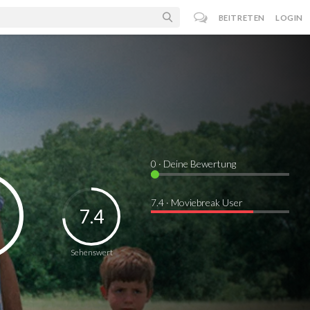
BEITRETEN
LOGIN
0
· Deine Bewertung
7.4 · Moviebreak User
7.4
Sehenswert