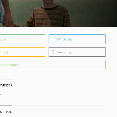
sehen
Will ich sehen
blingsfilm
Sammlung
aue ich gerade
/ VIDEOS
er
 KRITIKEN