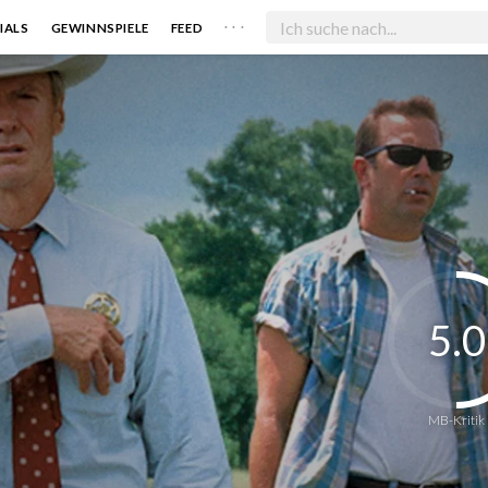
. . .
IALS
GEWINNSPIELE
FEED
5.0
MB-Kritik