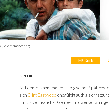
Quelle:
themoviedb.org
MB-Kritik
KRITIK
Mit dem phänomenalen Erfolg seines Spätwest
sich
Clint Eastwood
endgültig auch als ernstzun
nur als verlässlicher Genre-Handwerker wahrg