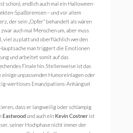
asst schon), endlich auch mal ein Halloween-
 Sekten-Spaßbremsen – und vor allem
erz, der sein „Opfer“ behandelt als wären
t zwar auch mal Menschen um, aber muss
, viel zu platt und oberflächlich werden
 Hauptsache man triggert die Emotionen
ung und arbeitet somit auf das
chendes Finale hin. Stellenweise ist das
wie einige unpassenden Humoreinlagen oder
nötig-wertloses Emanzipations-Anhängsel
tieren, dass er langweilig oder schlampig
on
Eastwood
und auch ein
Kevin Costner
ist
ieser, seiner Hochphase nicht immer der