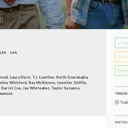
)
Ge
LER
USA
Lie
Sch
wood
,
Laura Dern
,
T.J. Lowther
,
Keith Szarabajka
,
adley Whitford
,
Ray McKinnon
,
Jennifer Griffin
,
,
Darryl Cox
,
Jay Whiteaker
,
Taylor Suzanna
Ammons
TRAILER 
Trail
WEITERE