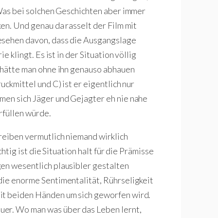
. Was bei solchen Geschichten aber immer
ken. Und genau da rasselt der Film mit
esehen davon, dass die Ausgangslage
e klingt. Es ist in der Situation völlig
) hätte man ohne ihn genauso abhauen
uckmittel und C) ist er eigentlich nur
men sich Jäger und Gejagter eh nie nahe
rfüllen würde.
hreiben vermutlich niemand wirklich
chtig ist die Situation halt für die Prämisse
en wesentlich plausibler gestalten
die enorme Sentimentalität, Rührseligkeit
it beiden Händen um sich geworfen wird.
uer. Wo man was über das Leben lernt,