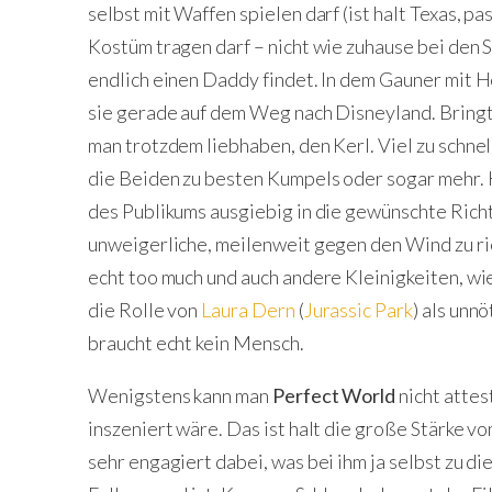
selbst mit Waffen spielen darf (ist halt Texas, p
Kostüm tragen darf – nicht wie zuhause bei den
endlich einen Daddy findet. In dem Gauner mit H
sie gerade auf dem Weg nach Disneyland. Bring
man trotzdem liebhaben, den Kerl. Viel zu schnell
die Beiden zu besten Kumpels oder sogar mehr.
des Publikums ausgiebig in die gewünschte Richt
unweigerliche, meilenweit gegen den Wind zu rie
echt too much und auch andere Kleinigkeiten, 
die Rolle von
Laura Dern
(
Jurassic Park
) als un
braucht echt kein Mensch.
Wenigstens kann man
Perfect World
nicht attes
inszeniert wäre. Das ist halt die große Stärke v
sehr engagiert dabei, was bei ihm ja selbst zu d