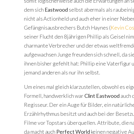
somit logischerweise auch die Erwartungen an s
dem sich
Eastwood
selbst abermals als raubeini
nicht als Actionheld und auch eher in einer Nebe
Gefängnisausbrechers Butch Haynes (
Kevin Cos
seiner Flucht den 8jährigen Phillip als Geisel n
charmante Verbrecher und der etwas weltfremd
aufgewachsen Junge freunden sich schnell, da si
ihnen bisher gefehlt hat: Phillip eine Vaterfigu
jemand anderen als nur ihn selbst.
Um eines mal gleich klarzustellen, obwohl es ei
Formell, handwerklich war
Clint Eastwood
auch 
Regisseur. Der ein Auge für Bilder, ein natürli
Erzählrhythmus besitzt und auch bei der Besetzun
Filme vor Topstars überquellen. Attribute, die 
da macht auch
Perfect World
keinen negative A