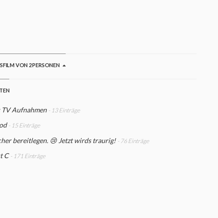
JMacleod
GSFILM VON 2 PERSONEN
STEN
s TV Aufnahmen
- 13 Einträge
od
- 15 Einträge
her bereitlegen. 😢 Jetzt wirds traurig!
- 76 Einträge
t C
- 171 Einträge