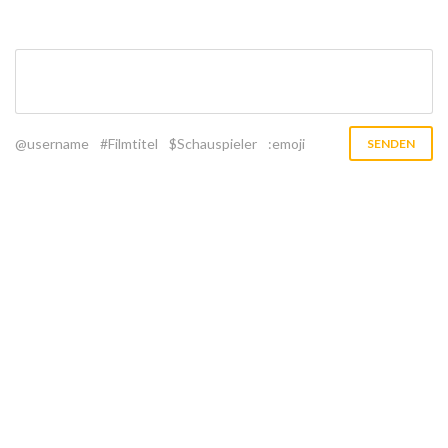
@username
#Filmtitel
$Schauspieler
:emoji