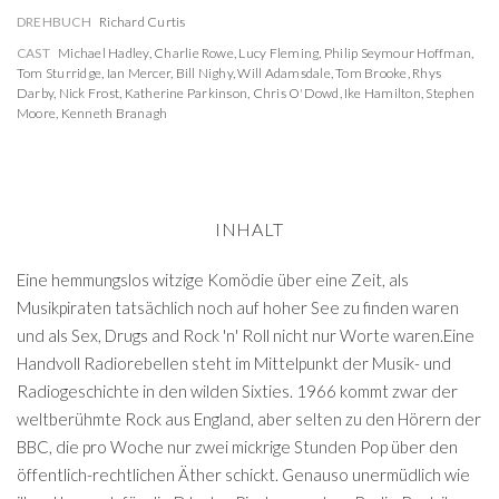
DREHBUCH
Richard Curtis
CAST
Michael Hadley
,
Charlie Rowe
,
Lucy Fleming
,
Philip Seymour Hoffman
,
Tom Sturridge
,
Ian Mercer
,
Bill Nighy
,
Will Adamsdale
,
Tom Brooke
,
Rhys
Darby
,
Nick Frost
,
Katherine Parkinson
,
Chris O'Dowd
,
Ike Hamilton
,
Stephen
Moore
,
Kenneth Branagh
INHALT
Eine hemmungslos witzige Komödie über eine Zeit, als
Musikpiraten tatsächlich noch auf hoher See zu finden waren
und als Sex, Drugs and Rock 'n' Roll nicht nur Worte waren.Eine
Handvoll Radiorebellen steht im Mittelpunkt der Musik- und
Radiogeschichte in den wilden Sixties. 1966 kommt zwar der
weltberühmte Rock aus England, aber selten zu den Hörern der
BBC, die pro Woche nur zwei mickrige Stunden Pop über den
öffentlich-rechtlichen Äther schickt. Genauso unermüdlich wie