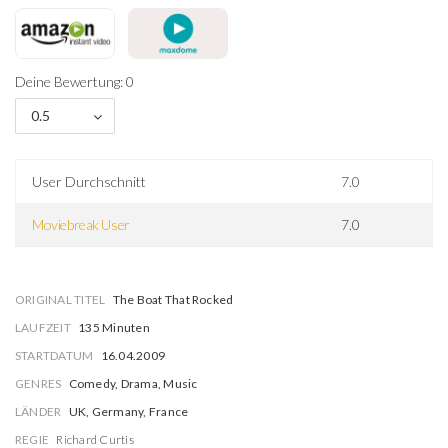
Deine Bewertung: 0
0.5
User Durchschnitt
7.0
Moviebreak User
7.0
ORIGINAL TITEL
The Boat That Rocked
LAUFZEIT
135 Minuten
STARTDATUM
16.04.2009
GENRES
Comedy, Drama, Music
LÄNDER
UK, Germany, France
REGIE
Richard Curtis