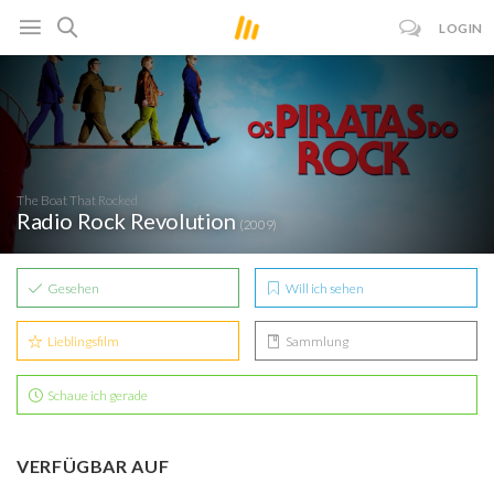
LOGIN
The Boat That Rocked
Radio Rock Revolution
(2009)
Gesehen
Will ich sehen
Lieblingsfilm
Sammlung
Schaue ich gerade
VERFÜGBAR AUF