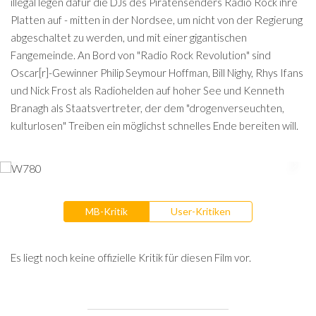
illegal legen dafür die DJs des Piratensenders Radio Rock ihre
Platten auf - mitten in der Nordsee, um nicht von der Regierung
abgeschaltet zu werden, und mit einer gigantischen
Fangemeinde. An Bord von "Radio Rock Revolution" sind
Oscar[r]-Gewinner Philip Seymour Hoffman, Bill Nighy, Rhys Ifans
und Nick Frost als Radiohelden auf hoher See und Kenneth
Branagh als Staatsvertreter, der dem "drogenverseuchten,
kulturlosen" Treiben ein möglichst schnelles Ende bereiten will.
MB-Kritik
User-Kritiken
Es liegt noch keine offizielle Kritik für diesen Film vor.