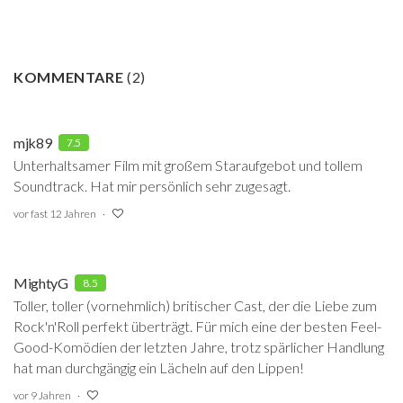
KOMMENTARE
(
2
)
mjk89
7.5
Unterhaltsamer Film mit großem Staraufgebot und tollem
Soundtrack. Hat mir persönlich sehr zugesagt.
vor fast 12 Jahren
MightyG
8.5
Toller, toller (vornehmlich) britischer Cast, der die Liebe zum
Rock'n'Roll perfekt überträgt. Für mich eine der besten Feel-
Good-Komödien der letzten Jahre, trotz spärlicher Handlung
hat man durchgängig ein Lächeln auf den Lippen!
vor 9 Jahren