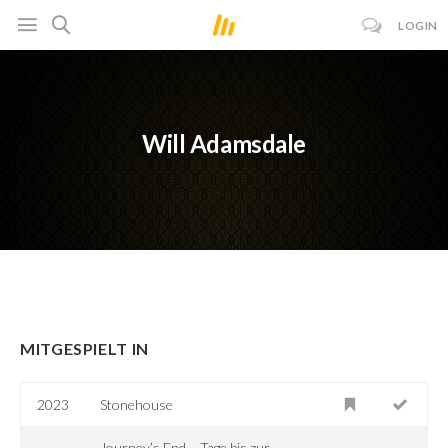
LOGIN
Will Adamsdale
MITGESPIELT IN
2023
Stonehouse
Journey’s End – Tage bis zur