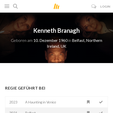
LOGIN
Kenneth Branagh
Geboren am
10. Dezember 1960
in
Belfast, Northern
Ireland, UK
REGIE GEFÜHRT BEI
2023
A Haunting in Venice
2021
Belfast