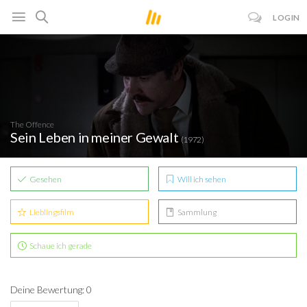
LOGIN
The Offence
Sein Leben in meiner Gewalt
(1972)
Gesehen
Will ich sehen
Lieblingsfilm
Sammlung
Schaue ich gerade
Deine Bewertung: 0