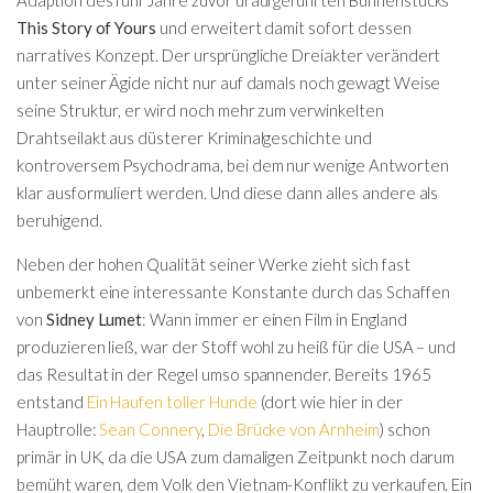
This Story of Yours
und erweitert damit sofort dessen
narratives Konzept. Der ursprüngliche Dreiakter verändert
unter seiner Ägide nicht nur auf damals noch gewagt Weise
seine Struktur, er wird noch mehr zum verwinkelten
Drahtseilakt aus düsterer Kriminalgeschichte und
kontroversem Psychodrama, bei dem nur wenige Antworten
klar ausformuliert werden. Und diese dann alles andere als
beruhigend.
Neben der hohen Qualität seiner Werke zieht sich fast
unbemerkt eine interessante Konstante durch das Schaffen
von
Sidney Lumet
: Wann immer er einen Film in England
produzieren ließ, war der Stoff wohl zu heiß für die USA – und
das Resultat in der Regel umso spannender. Bereits 1965
entstand
Ein Haufen toller Hunde
(dort wie hier in der
Hauptrolle:
Sean Connery
,
Die Brücke von Arnheim
) schon
primär in UK, da die USA zum damaligen Zeitpunkt noch darum
bemüht waren, dem Volk den Vietnam-Konflikt zu verkaufen. Ein