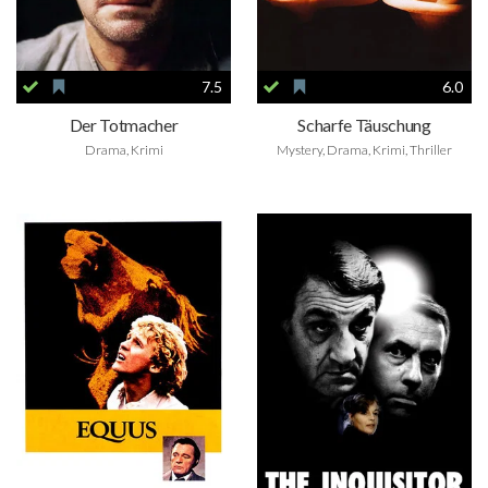
7.5
6.0
Der Totmacher
Scharfe Täuschung
Drama, Krimi
Mystery, Drama, Krimi, Thriller