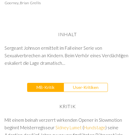
Goorney
,
Brian Grellis
INHALT
Sergeant Johnson ermittelt im Fall einer Serie von
Sexualverbrechen an Kindern. Beim Verhör eines Verdächtigen
eskaliert die Lage dramatisch…
MB-Kritik
User-Kritiken
KRITIK
Mit einem beinah verzerrt wirkenden Opener in Slowmotion
beginnt Meisterregisseur
Sidney Lumet
(
Hundstage
) seine
Adaption des fünf Jahre zuvor uraufgeführten Bühnenstücks