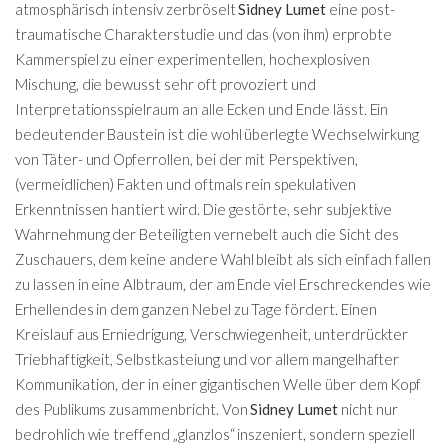
atmosphärisch intensiv zerbröselt
Sidney Lumet
eine post-
traumatische Charakterstudie und das (von ihm) erprobte
Kammerspiel zu einer experimentellen, hochexplosiven
Mischung, die bewusst sehr oft provoziert und
Interpretationsspielraum an alle Ecken und Ende lässt. Ein
bedeutender Baustein ist die wohl überlegte Wechselwirkung
von Täter- und Opferrollen, bei der mit Perspektiven,
(vermeidlichen) Fakten und oftmals rein spekulativen
Erkenntnissen hantiert wird. Die gestörte, sehr subjektive
Wahrnehmung der Beteiligten vernebelt auch die Sicht des
Zuschauers, dem keine andere Wahl bleibt als sich einfach fallen
zu lassen in eine Albtraum, der am Ende viel Erschreckendes wie
Erhellendes in dem ganzen Nebel zu Tage fördert. Einen
Kreislauf aus Erniedrigung, Verschwiegenheit, unterdrückter
Triebhaftigkeit, Selbstkasteiung und vor allem mangelhafter
Kommunikation, der in einer gigantischen Welle über dem Kopf
des Publikums zusammenbricht. Von
Sidney Lumet
nicht nur
bedrohlich wie treffend „glanzlos“ inszeniert, sondern speziell