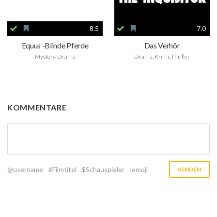
8.5
7.0
Equus -Blinde Pferde
Das Verhör
Mystery, Drama
Drama, Krimi, Thriller
KOMMENTARE
@username
#Filmtitel
$Schauspieler
:emoji