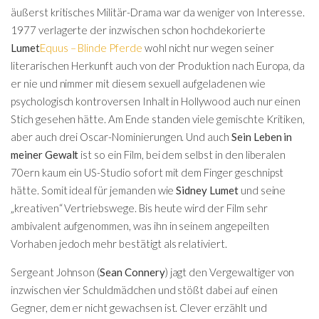
äußerst kritisches Militär-Drama war da weniger von Interesse.
1977 verlagerte der inzwischen schon hochdekorierte
Lumet
Equus – Blinde Pferde
wohl nicht nur wegen seiner
literarischen Herkunft auch von der Produktion nach Europa, da
er nie und nimmer mit diesem sexuell aufgeladenen wie
psychologisch kontroversen Inhalt in Hollywood auch nur einen
Stich gesehen hätte. Am Ende standen viele gemischte Kritiken,
aber auch drei Oscar-Nominierungen. Und auch
Sein Leben in
meiner Gewalt
ist so ein Film, bei dem selbst in den liberalen
70ern kaum ein US-Studio sofort mit dem Finger geschnipst
hätte. Somit ideal für jemanden wie
Sidney Lumet
und seine
„kreativen“ Vertriebswege. Bis heute wird der Film sehr
ambivalent aufgenommen, was ihn in seinem angepeilten
Vorhaben jedoch mehr bestätigt als relativiert.
Sergeant Johnson (
Sean Connery
) jagt den Vergewaltiger von
inzwischen vier Schuldmädchen und stößt dabei auf einen
Gegner, dem er nicht gewachsen ist. Clever erzählt und