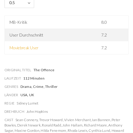
0.5
MB-Kritik
8.0
User Durchschnitt
7.2
Moviebreak User
7.2
ORIGINAL TITEL
The Offence
LAUFZEIT
112 Minuten
GENRES
Drama, Crime, Thriller
LÄNDER
USA, UK
REGIE
Sidney Lumet
DREHBUCH
John Hopkins
CAST
Sean Connery
,
Trevor Howard
,
Vivien Merchant
,
Ian Bannen
,
Peter
Bowles
,
Derek Newark
,
Ronald Radd
,
John Hallam
,
Richard Moore
,
Anthony
Sagar
,
Maxine Gordon
,
Hilda Fenemore
,
Rhoda Lewis
,
Cynthia Lund
,
Howard