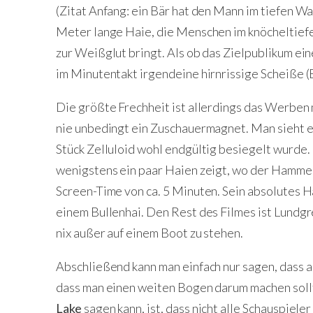
(Zitat Anfang: ein Bär hat den Mann im tiefen W
Meter lange Haie, die Menschen im knöcheltief
zur Weißglut bringt. Als ob das Zielpublikum e
im Minutentakt irgendeine hirnrissige Scheiße (
Die größte Frechheit ist allerdings das Werben
nie unbedingt ein Zuschauermagnet. Man sieht e
Stück Zelluloid wohl endgültig besiegelt wurde
wenigstens ein paar Haien zeigt, wo der Hammer
Screen-Time von ca. 5 Minuten. Sein absolutes Ha
einem Bullenhai. Den Rest des Filmes ist Lundgre
nix außer auf einem Boot zu stehen.
Abschließend kann man einfach nur sagen, dass al
dass man einen weiten Bogen darum machen sollt
Lake
sagen kann, ist, dass nicht alle Schauspiel