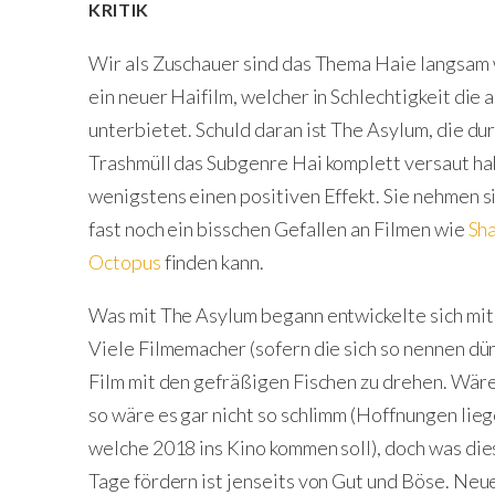
KRITIK
Wir als Zuschauer sind das Thema Haie langsam 
ein neuer Haifilm, welcher in Schlechtigkeit di
unterbietet. Schuld daran ist The Asylum, die du
Trashmüll das Subgenre Hai komplett versaut ha
wenigstens einen positiven Effekt. Sie nehmen si
fast noch ein bisschen Gefallen an Filmen wie
Sh
Octopus
finden kann.
Was mit The Asylum begann entwickelte sich mi
Viele Filmemacher (sofern die sich so nennen dür
Film mit den gefräßigen Fischen zu drehen. Wäre
so wäre es gar nicht so schlimm (Hoffnungen li
welche 2018 ins Kino kommen soll), doch was d
Tage fördern ist jenseits von Gut und Böse. Neu