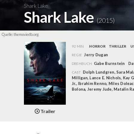
Shark Lake
Shark Lake
(2015)
Quelle:
themoviedb.org
92 MIN
HORROR
THRILLER
U
Jerry Dugan
REGIE
Gabe Burnstein
Da
DREHBUCH
Dolph Lundgren
,
Sara Mal
CAST
Milligan
,
Lance E. Nichols
,
Kay G
Jr.
,
Ibrahim Renno
,
Miles Doleac
Bolona
,
Jeremy Jude
,
Matalin R
Trailer