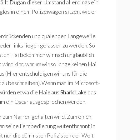
fällt
Dugan
dieser Umstand allerdings ein
los in einem Polizeiwagen sitzen, wie er
 erdrückenden und quälenden Langeweile.
eder links liegen gelassen zu werden. So
ersten Hai bekommen wir nach unglaublich
 wird klar, warum wir so lange keinen Hai
s (Hier entschuldigen wir uns für die
t zu beschreiben). Wenn man im Microsoft-
würden etwa die Haie aus
Shark Lake
das
ylum ein Oscar ausgesprochen werden.
er zum Narren gehalten wird. Zum einen
man seine Fernbedienung wutentbrannt in
ht nur die dümmsten Polizisten der Welt