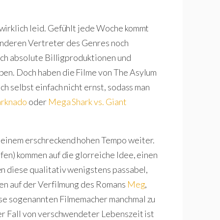
wirklich leid. Gefühlt jede Woche kommt
e anderen Vertreter des Genres noch
rch absolute Billigproduktionen und
ben. Doch haben die Filme von The Asylum
ch selbst einfach nicht ernst, sodass man
arknado
oder
Mega Shark vs. Giant
t einem erschreckend hohen Tempo weiter.
fen) kommen auf die glorreiche Idee, einen
n diese qualitativ wenigstens passabel,
egen auf der Verfilmung des Romans
Meg
,
iese sogenannten Filmemacher manchmal zu
er Fall von verschwendeter Lebenszeit ist