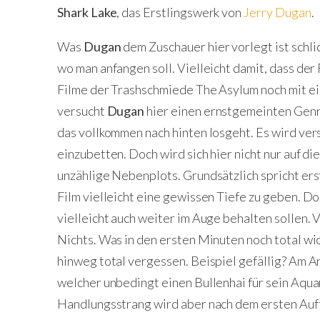
Shark Lake
, das Erstlingswerk von
Jerry Dugan
.
Was
Dugan
dem Zuschauer hier vorlegt ist schl
wo man anfangen soll. Vielleicht damit, dass der F
Filme der Trashschmiede The Asylum noch mit e
versucht
Dugan
hier einen ernstgemeinten Genre
das vollkommen nach hinten losgeht. Es wird vers
einzubetten. Doch wird sich hier nicht nur auf di
unzählige Nebenplots. Grundsätzlich spricht ers
Film vielleicht eine gewissen Tiefe zu geben. D
vielleicht auch weiter im Auge behalten sollen. 
Nichts. Was in den ersten Minuten noch total wic
hinweg total vergessen. Beispiel gefällig? Am A
welcher unbedingt einen Bullenhai für sein Aqu
Handlungsstrang wird aber nach dem ersten Auf