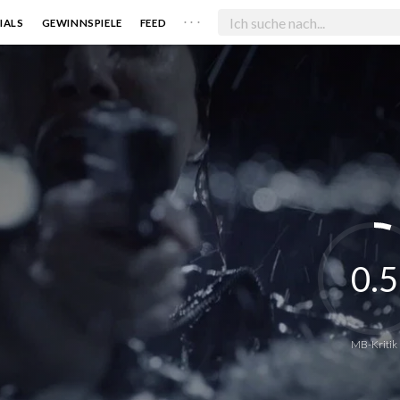
. . .
IALS
GEWINNSPIELE
FEED
0.5
MB-Kritik