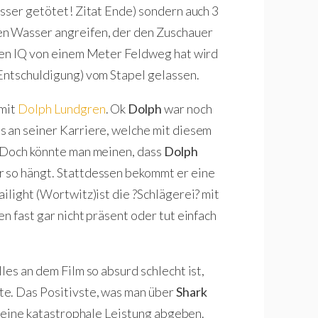
asser getötet! Zitat Ende) sondern auch 3
en Wasser angreifen, der den Zuschauer
inen IQ von einem Meter Feldweg hat wird
Entschuldigung) vom Stapel gelassen.
 mit
Dolph Lundgren
. Ok
Dolph
war noch
s an seiner Karriere, welche mit diesem
. Doch könnte man meinen, dass
Dolph
 so hängt. Stattdessen bekommt er eine
ilight (Wortwitz)ist die ?Schlägerei? mit
n fast gar nicht präsent oder tut einfach
les an dem Film so absurd schlecht ist,
e. Das Positivste, was man über
Shark
er eine katastrophale Leistung abgeben.