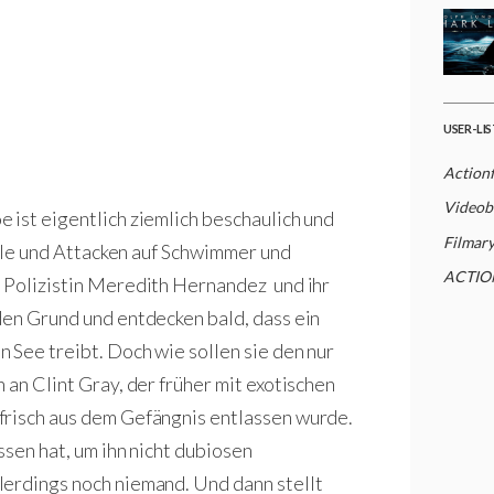
USER-LI
Action
Videob
 ist eigentlich ziemlich beschaulich und
Filmar
fälle und Attacken auf Schwimmer und
ACTIO
e Polizistin Meredith Hernandez und ihr
den Grund und entdecken bald, dass ein
 See treibt. Doch wie sollen sie den nur
 an Clint Gray, der früher mit exotischen
frisch aus dem Gefängnis entlassen wurde.
ssen hat, um ihn nicht dubiosen
lerdings noch niemand. Und dann stellt