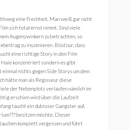
ichtweg eine Frechheit. Man weiß gar nicht
ilm sich total ernst nimmt. Sind viele
inem Augenzwinkern zu betrachten, so
beitrag zu inszenieren. Blöd nur, dass
ucht eine richtige Story in den Film
e Haie konzentriert sondern es gibt
t einmal nichts gegen Side Storys um dem
och hätte man als Regisseur diese
Viele der Nebenplots verlaufen nämlich im
htig erschien wird über die Laufzeit
nfang taucht ein dubioser Gangster auf,
arium??? besitzen möchte. Dieser
tauchen komplett vergessen und führt