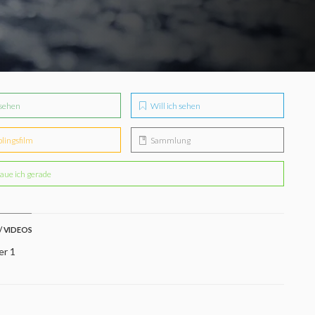
sehen
Will ich sehen
blingsfilm
Sammlung
aue ich gerade
/ VIDEOS
er 1