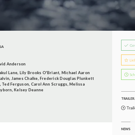
Ge
SA
Lie
vid Anderson
akul Lane
,
Lily Brooks O'Briant
,
Michael Aaron
Sch
alvin
,
James Chalke
,
Frederick Douglas Plunkett
,
Ted Ferguson
,
Carol Ann Scruggs
,
Melissa
ayborn
,
Kelsey Deanne
TRAILER 
Trail
NEWS