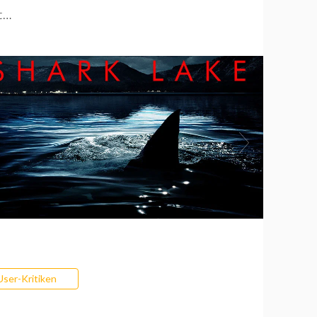
st…
User-Kritiken