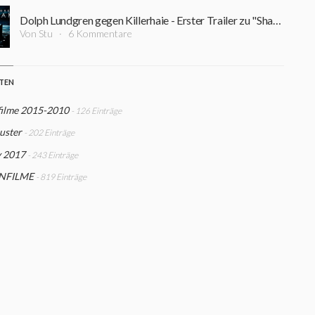
Dolph Lundgren gegen Killerhaie - Erster Trailer zu "Shark Lake"
Von Stu
6 Kommentare
STEN
filme 2015-2010
- 126 Einträge
uster
- 202 Einträge
y 2017
- 243 Einträge
NFILME
- 819 Einträge