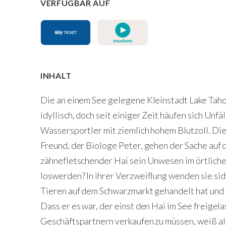
VERFÜGBAR AUF
INHALT
Die an einem See gelegene Kleinstadt Lake Tahoe
idyllisch, doch seit einiger Zeit häufen sich Un
Wassersportler mit ziemlich hohem Blutzoll. Di
Freund, der Biologe Peter, gehen der Sache auf 
zähnefletschender Hai sein Unwesen im örtlichen
loswerden? In ihrer Verzweiflung wenden sie sich
Tieren auf dem Schwarzmarkt gehandelt hat und 
Dass er es war, der einst den Hai im See freigela
Geschäftspartnern verkaufen zu müssen, weiß al