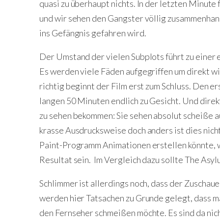
quasi zu überhaupt nichts. In der letzten Minute 
und wir sehen den Gangster völlig zusammenhang
ins Gefängnis gefahren wird.
Der Umstand der vielen Subplots führt zu einer
Es werden viele Fäden aufgegriffen um direkt wi
richtig beginnt der Film erst zum Schluss. Den 
langen 50 Minuten endlich zu Gesicht. Und direkt
zu sehen bekommen: Sie sehen absolut scheiße au
krasse Ausdrucksweise doch anders ist dies nich
Paint-Programm Animationen erstellen könnte, 
Resultat sein. Im Vergleich dazu sollte The As
Schlimmer ist allerdings noch, dass der Zuschau
werden hier Tatsachen zu Grunde gelegt, dass 
den Fernseher schmeißen möchte. Es sind da nic