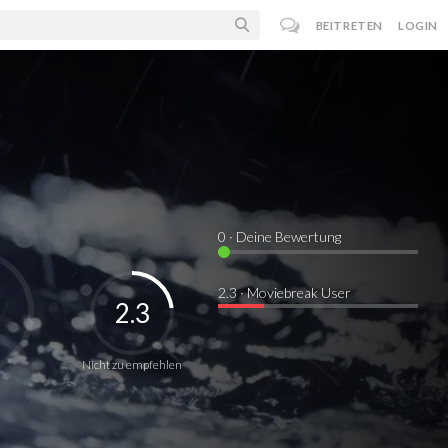
BEITRETEN
LOGIN
0
· Deine Bewertung
2.3 · Moviebreak User
2.3
Nicht zu empfehlen