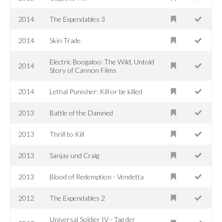
2014
The Expendables 3
2014
Skin Trade
Electric Boogaloo: The Wild, Untold
2014
Story of Cannon Films
2014
Lethal Punisher: Kill or be killed
2013
Battle of the Damned
2013
Thrill to Kill
2013
Sanjay und Craig
2013
Blood of Redemption - Vendetta
2012
The Expendables 2
Universal Soldier IV - Tag der