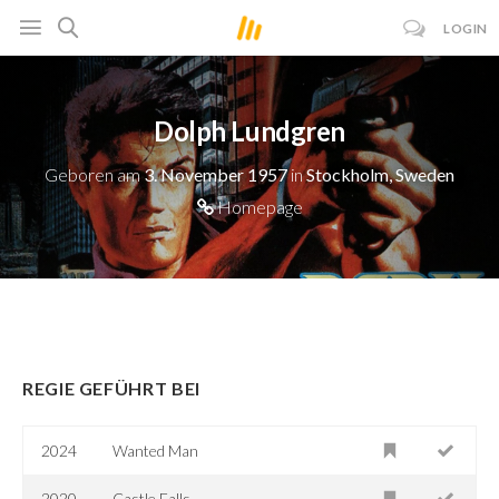
LOGIN
Dolph Lundgren
Geboren am
3. November 1957
in
Stockholm, Sweden
Homepage
REGIE GEFÜHRT BEI
2024
Wanted Man
2020
Castle Falls