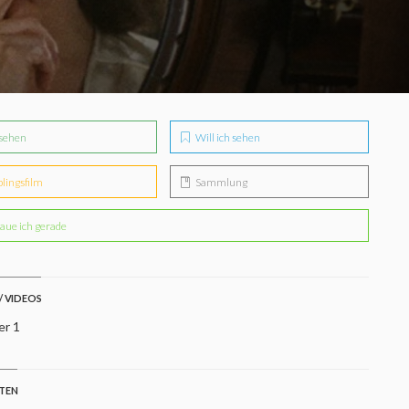
sehen
Will ich sehen
blingsfilm
Sammlung
aue ich gerade
/ VIDEOS
er 1
STEN