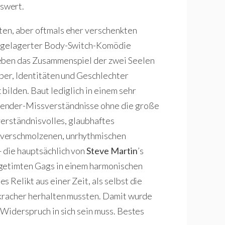
swert.
ten, aber oftmals eher verschenkten
ch gelagerter Body-Switch-Komödie
 eben das Zusammenspiel der zwei Seelen
rper, Identitäten und Geschlechter
bilden. Baut lediglich in einem sehr
Gender-Missverständnisse ohne die große
 verständnisvolles, glaubhaftes
 verschmolzenen, unrhythmischen
 die hauptsächlich von
Steve Martin
’s
 getimten Gags in einem harmonischen
 Relikt aus einer Zeit, als selbst die
nkracher herhalten mussten. Damit wurde
 Widerspruch in sich sein muss. Bestes