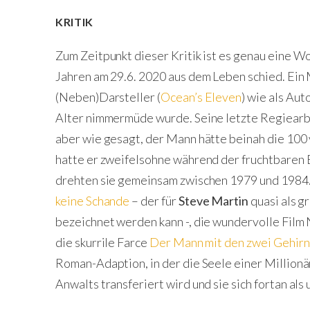
KRITIK
Zum Zeitpunkt dieser Kritik ist es genau eine W
Jahren am 29.6. 2020 aus dem Leben schied. Ein 
(Neben)Darsteller (
Ocean’s Eleven
) wie als Aut
Alter nimmermüde wurde. Seine letzte Regiearbei
aber wie gesagt, der Mann hätte beinah die 100 
hatte er zweifelsohne während der fruchtbaren
drehten sie gemeinsam zwischen 1979 und 1984
keine Schande
– der für
Steve Martin
quasi als g
bezeichnet werden kann -, die wundervolle Fi
die skurrile Farce
Der Mann mit den zwei Gehir
Roman-Adaption, in der die Seele einer Millionä
Anwalts transferiert wird und sie sich fortan al