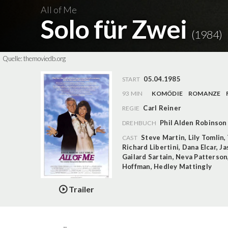
All of Me
Solo für Zwei
(1984)
Quelle:
themoviedb.org
05.04.1985
START
93 MIN
KOMÖDIE
ROMANZE
Carl Reiner
REGIE
Phil Alden Robinson
DREHBUCH
Steve Martin
,
Lily Tomlin
,
CAST
Richard Libertini
,
Dana Elcar
,
Ja
Gailard Sartain
,
Neva Patterson
Hoffman
,
Hedley Mattingly
Trailer