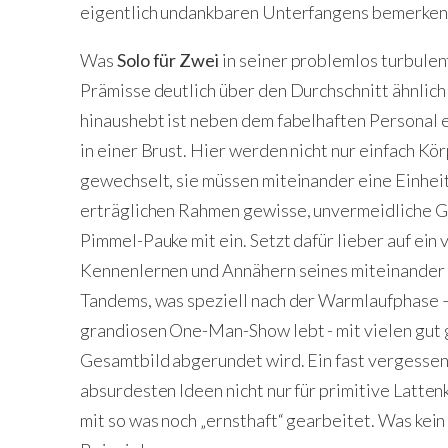
eigentlich undankbaren Unterfangens bemerken
Was
Solo für Zwei
in seiner problemlos turbulen
Prämisse deutlich über den Durchschnitt ähnli
hinaushebt ist neben dem fabelhaften Personal
in einer Brust. Hier werden nicht nur einfach Kö
gewechselt, sie müssen miteinander eine Einheit 
erträglichen Rahmen gewisse, unvermeidliche 
Pimmel-Pauke mit ein. Setzt dafür lieber auf ein
Kennenlernen und Annähern seines miteinander
Tandems, was speziell nach der Warmlaufphase –
grandiosen One-Man-Show lebt - mit vielen gut
Gesamtbild abgerundet wird. Ein fast vergessenes
absurdesten Ideen nicht nur für primitive Latte
mit so was noch „ernsthaft“ gearbeitet. Was kein