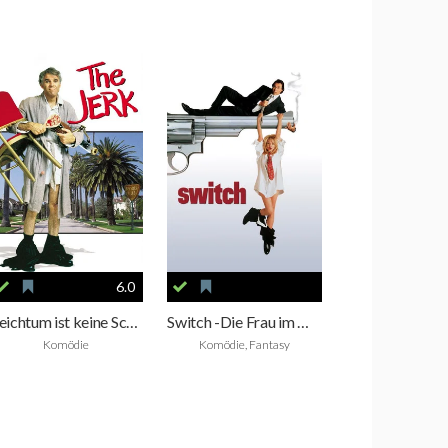
6.0
Reichtum ist keine Schande
Switch -Die Frau im Manne
Komödie
Komödie, Fantasy