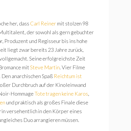
oche her, dass
Carl Reiner
mit stolzen 98
Multitalent, der sowohl als gern gebuchter
or, Produzent und Regisseur bis ins hohe
t liegt zwar bereits 23 Jahre zurück,
vollgemacht. Seine erfolgreichste Zeit
 Bromance mit
Steve Martin
. Vier Filme
. Den anarchischen Spaß
Reichtum ist
roßer Durchbruch auf der Kinoleinwand
lm Noir-Hommage
Tote tragen keine Karos
,
nen
und praktisch als großes Finale diese
rin versehentlich in den Körper eines
s ungleiches Duo arrangieren müssen.