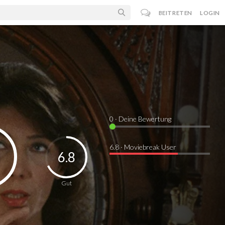
BEITRETEN
LOGIN
0
· Deine Bewertung
6.8 · Moviebreak User
6.8
Gut