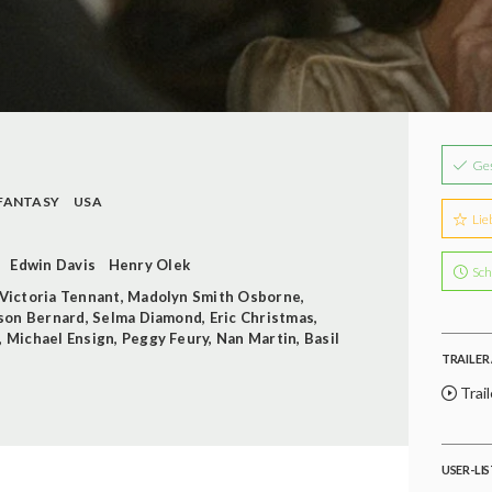
Ge
FANTASY
USA
Lie
Edwin Davis
Henry Olek
Sch
Victoria Tennant
,
Madolyn Smith Osborne
,
son Bernard
,
Selma Diamond
,
Eric Christmas
,
,
Michael Ensign
,
Peggy Feury
,
Nan Martin
,
Basil
TRAILER 
Trail
USER-LI