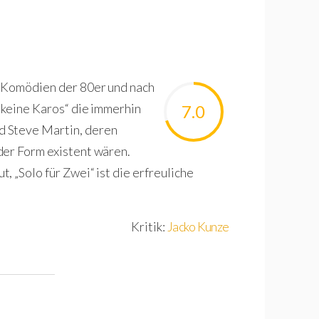
n Komödien der 80er und nach
 keine Karos“ die immerhin
7.0
d Steve Martin, deren
der Form existent wären.
 „Solo für Zwei“ ist die erfreuliche
Kritik:
Jacko Kunze