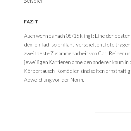
Beispiel.
FAZIT
Auch wenn es nach 08/15 klingt: Eine der beste
dem einfach so brillant-verspielten „Tote tragen
zweitbeste Zusammenarbeit von Carl Reiner un
jeweiligen Karrieren ohne den anderen kaum in 
Körpertausch-Komödien sind selten ernsthaft gut,
Abweichung von der Norm.