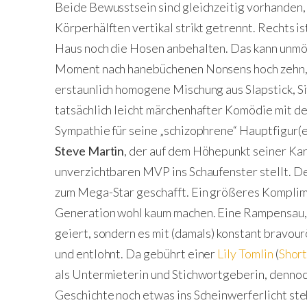
Beide Bewusstsein sind gleichzeitig vorhanden, 
Körperhälften vertikal strikt getrennt. Rechts is
Haus noch die Hosen anbehalten. Das kann unmög
Moment nach hanebüchenen Nonsens hoch zehn, da
erstaunlich homogene Mischung aus Slapstick, Si
tatsächlich leicht märchenhafter Komödie mit de
Sympathie für seine „schizophrene“ Hauptfigur(en)
Steve Martin
, der auf dem Höhepunkt seiner Kar
unverzichtbaren MVP ins Schaufenster stellt. D
zum Mega-Star geschafft. Ein größeres Kompli
Generation wohl kaum machen. Eine Rampensau, 
geiert, sondern es mit (damals) konstant bravou
und entlohnt. Da gebührt einer
Lily Tomlin
(
Short
als Untermieterin und Stichwortgeberin, dennoch
Geschichte noch etwas ins Scheinwerferlicht steh