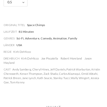
0.5
ORIGINAL TITEL
Space Chimps
LAUFZEIT
81 Minuten
GENRES
Sci-Fi, Adventure, Comedy, Animation, Family
LÄNDER
USA
REGIE
Kirk DeMicco
DREHBUCH
Kirk DeMicco
Joe Piscatella
Robert Moreland
Jason
Mayland
CAST
Andy Samberg
,
Cheryl Hines
,
Jeff Daniels
,
Patrick Warburton
,
Kristin
Chenoweth
,
Kenan Thompson
,
Zack Shada
,
Carlos Alazraqui
,
Omid Abtahi
,
Patrick Breen
,
Jane Lynch
,
Kath Soucie
,
Stanley Tucci
,
Wally Wingert
,
Jessica
Gee
,
Tom Kenny