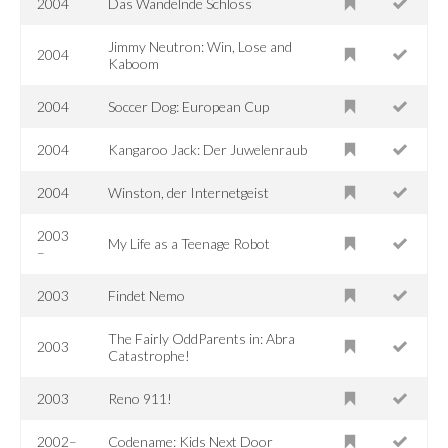
2004
Das Wandelnde Schloss
Jimmy Neutron: Win, Lose and
2004
Kaboom
2004
Soccer Dog: European Cup
2004
Kangaroo Jack: Der Juwelenraub
2004
Winston, der Internetgeist
2003
My Life as a Teenage Robot
–
2003
Findet Nemo
The Fairly OddParents in: Abra
2003
Catastrophe!
2003
Reno 911!
2002–
Codename: Kids Next Door