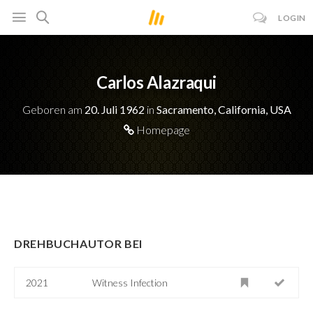
LOGIN
Carlos Alazraqui
Geboren am
20. Juli 1962
in
Sacramento, California, USA
Homepage
DREHBUCHAUTOR BEI
2021
Witness Infection