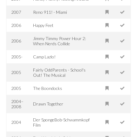
2007
Reno 911! - Miami
2006
Happy Feet
Jimmy Timmy Power Hour 2:
2006
When Nerds Collide
2005-
Camp Lazlo!
Fairly OddParents - School's
2005
Out! The Musical
2005
The Boondocks
2004–
Drawn Together
2008
Der SpongeBob-Schwammkopf
2004
Film