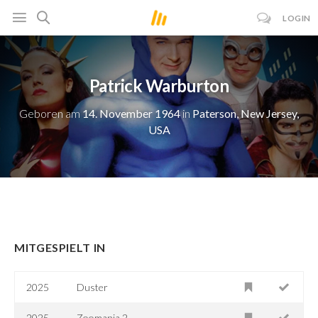
LOGIN
Patrick Warburton
Geboren am
14. November 1964
in
Paterson, New Jersey,
USA
MITGESPIELT IN
2025
Duster
2025
Zoomania 2