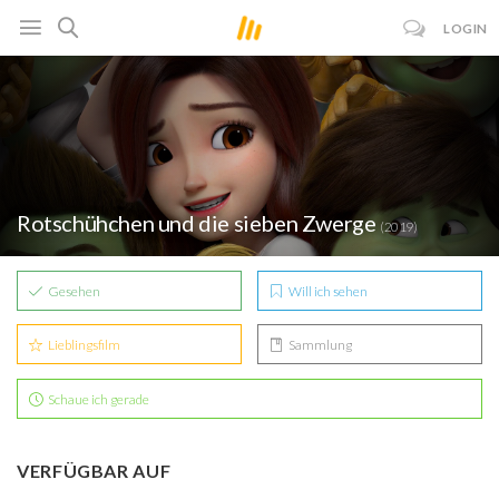
LOGIN
Rotschühchen und die sieben Zwerge
(2019)
Gesehen
Will ich sehen
Lieblingsfilm
Sammlung
Schaue ich gerade
VERFÜGBAR AUF