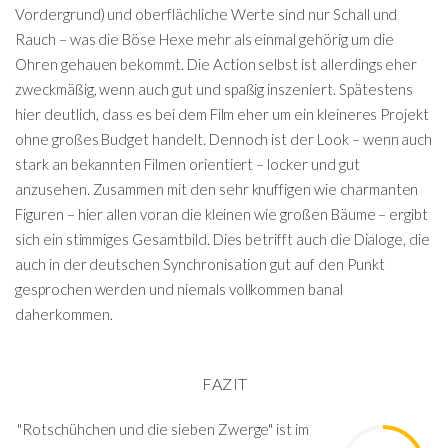
Vordergrund) und oberflächliche Werte sind nur Schall und
Rauch – was die Böse Hexe mehr als einmal gehörig um die
Ohren gehauen bekommt. Die Action selbst ist allerdings eher
zweckmäßig, wenn auch gut und spaßig inszeniert. Spätestens
hier deutlich, dass es bei dem Film eher um ein kleineres Projekt
ohne großes Budget handelt. Dennoch ist der Look – wenn auch
stark an bekannten Filmen orientiert – locker und gut
anzusehen. Zusammen mit den sehr knuffigen wie charmanten
Figuren – hier allen voran die kleinen wie großen Bäume – ergibt
sich ein stimmiges Gesamtbild. Dies betrifft auch die Dialoge, die
auch in der deutschen Synchronisation gut auf den Punkt
gesprochen werden und niemals vollkommen banal
daherkommen.
FAZIT
"Rotschühchen und die sieben Zwerge" ist im