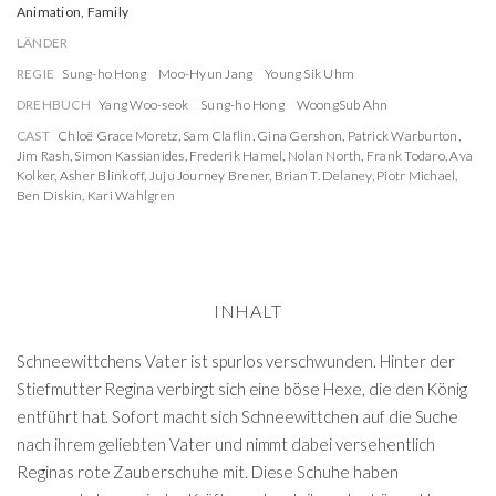
Animation, Family
LÄNDER
REGIE
Sung-ho Hong
Moo-Hyun Jang
Young Sik Uhm
DREHBUCH
Yang Woo-seok
Sung-ho Hong
WoongSub Ahn
CAST
Chloë Grace Moretz
,
Sam Claflin
,
Gina Gershon
,
Patrick Warburton
,
Jim Rash
,
Simon Kassianides
,
Frederik Hamel
,
Nolan North
,
Frank Todaro
,
Ava
Kolker
,
Asher Blinkoff
,
Juju Journey Brener
,
Brian T. Delaney
,
Piotr Michael
,
Ben Diskin
,
Kari Wahlgren
INHALT
Schneewittchens Vater ist spurlos verschwunden. Hinter der
Stiefmutter Regina verbirgt sich eine böse Hexe, die den König
entführt hat. Sofort macht sich Schneewittchen auf die Suche
nach ihrem geliebten Vater und nimmt dabei versehentlich
Reginas rote Zauberschuhe mit. Diese Schuhe haben