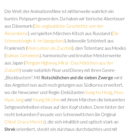
Die Welt der Animationsfilme ist mittlerweile wahrlich ein
buntes Potpourri geworden. Da haben wir tierische Abenteuer
aus Dänemark (
Die unglaubliche Geschichte von der
Riesenbirne
), verspielten Märchen-Kitsch aus Russland (
Die
Schneekönigin 4: Im Spiegelland
), liebevolle Schönheit aus
Frankreich (
Mein Leben als Zucchini
), den Totentanz aus Mexiko
(
Salmas Geheimnis
), harmonische und kreative Meisterwerke
aus Japan (
Penguin Highway
,
Mirai - Das Mädchen aus der
Zukunft
) sowie natürlich Pixar und Disney mit ihren Genre-
„Blockbustern“. Mit
Rotschühchen und die sieben Zwerge
wird
das Angebot nun auch noch gelungen aus Südkorea erweitert,
wo die Newcomer und Regie-Debütanten
Sung-ho Hong
,
Moo-
Hyun Jang
und
Young Sik Uhm
mit ihrem Märchen die bekannten
Sehgewohnheiten etwas auf den Kopf stellen. Denn hinter der
recht bekannten Fassade von Schneewittchen (im Original
Chloë Grace Moretz
), die sich inhaltlich und optisch stark an
Shrek
orientiert, steckt ein durchaus durchdachtes und mit