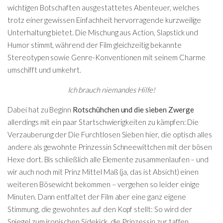
wichtigen Botschaften ausgestattetes Abenteuer, welches
trotz einer gewissen Einfachheit hervorragende kurzweilige
Unterhaltung bietet. Die Mischung aus Action, Slapstick und
Humor stimmt, während der Film gleichzeitig bekannte
Stereotypen sowie Genre-Konventionen mit seinem Charme
umschifft und umkehrt.
Ich brauch niemandes Hilfe!
Dabei hat zu Beginn
Rotschühchen und die sieben Zwerge
allerdings mit ein paar Startschwierigkeiten zu kämpfen: Die
Verzauberung der Die Furchtlosen Sieben hier, die optisch alles
andere als gewohnte Prinzessin Schneewittchen mit der bösen
Hexe dort. Bis schließlich alle Elemente zusammenlaufen – und
wir auch noch mit Prinz Mittel Maß (ja, das ist Absicht) einen
weiteren Bösewicht bekommen – vergehen so leider einige
Minuten. Dann entfaltet der Film aber eine ganz eigene
Stimmung, die gewohntes auf den Kopf stellt: So wird der
Spiegel zum ironischen Sidekick, die Prinzessin zur taffen