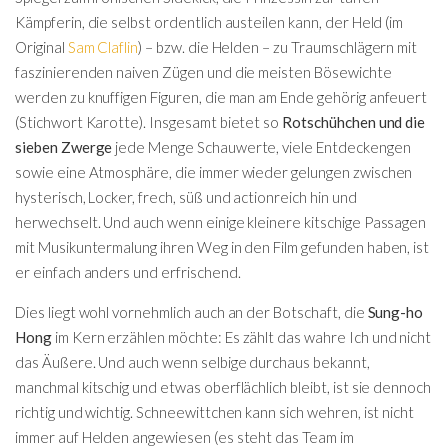
Kämpferin, die selbst ordentlich austeilen kann, der Held (im
Original
Sam Claflin
) – bzw. die Helden – zu Traumschlägern mit
faszinierenden naiven Zügen und die meisten Bösewichte
werden zu knuffigen Figuren, die man am Ende gehörig anfeuert
(Stichwort Karotte). Insgesamt bietet so
Rotschühchen und die
sieben Zwerge
jede Menge Schauwerte, viele Entdeckengen
sowie eine Atmosphäre, die immer wieder gelungen zwischen
hysterisch, Locker, frech, süß und actionreich hin und
herwechselt. Und auch wenn einige kleinere kitschige Passagen
mit Musikuntermalung ihren Weg in den Film gefunden haben, ist
er einfach anders und erfrischend.
Dies liegt wohl vornehmlich auch an der Botschaft, die
Sung-ho
Hong
im Kern erzählen möchte: Es zählt das wahre Ich und nicht
das Äußere. Und auch wenn selbige durchaus bekannt,
manchmal kitschig und etwas oberflächlich bleibt, ist sie dennoch
richtig und wichtig. Schneewittchen kann sich wehren, ist nicht
immer auf Helden angewiesen (es steht das Team im