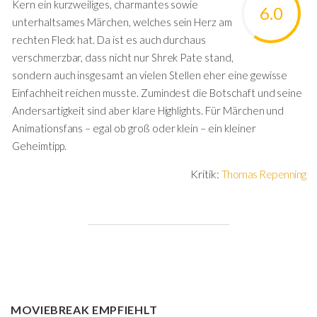
Kern ein kurzweiliges, charmantes sowie
6.0
unterhaltsames Märchen, welches sein Herz am
rechten Fleck hat. Da ist es auch durchaus
verschmerzbar, dass nicht nur Shrek Pate stand,
sondern auch insgesamt an vielen Stellen eher eine gewisse
Einfachheit reichen musste. Zumindest die Botschaft und seine
Andersartigkeit sind aber klare Highlights. Für Märchen und
Animationsfans – egal ob groß oder klein – ein kleiner
Geheimtipp.
Kritik:
Thomas Repenning
MOVIEBREAK EMPFIEHLT