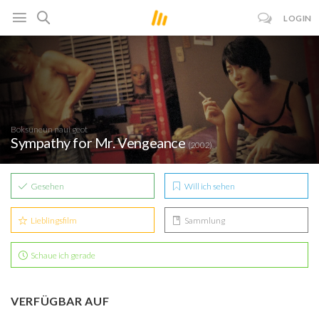
LOGIN
Boksuneun naui geot
Sympathy for Mr. Vengeance
(2002)
Gesehen
Will ich sehen
Lieblingsfilm
Sammlung
Schaue ich gerade
VERFÜGBAR AUF