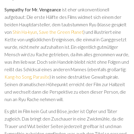
Sympathy for Mr. Vengeance
ist eher unkonventionell
aufgebaut: Die erste Hälfte des Films widmet sich einem der
beiden Hauptdarsteller, dem taubstummen Ryu (klasse gespielt
von
Shin Ha-kyun
,
Save the Green Planet
) und illustriert eine
Kette von unglücklichen Ereignissen, die einmal in Gang gesetzt
wurde, nicht mehr aufzuhalten ist. Ein eigentlich gutmütiger
Mensch wird zu Rache getrieben, da ihm alles genommen wurde,
was ihm lieb war. Doch sein Handeln bleibt nicht ohne Folgen und
reißt das Schicksal eines anderen Mannes (ebenfalls großartig:
Kang-ho Song
,
Parasite
) in seine destruktive Gewaltspirale.
Seinen dramatischen Höhepunkt erreicht der Film zur Halbzeit
und wechselt dann die Perspektive zu eben dieser Person, die
nun an Ryu Rache nehmen will.
Es gibt im Film kein Gut und Böse, jeder ist Opfer und Täter
zugleich. Das bringt den Zuschauer in eine Zwickmühle, da die
Trauer und Wut beider Seiten jederzeit greifbar ist und man
Sympathie zu beiden empfinden, was auch den Titel so passend