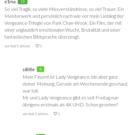
e1ma
10
So viel Tragik, so viele Missverständnisse, so viel Trauer. Ein
Meisterwerk und persönlich nach wie vor mein Liebling der
Vengeance-Trilogie von Park Chan-Wook. Ein Film, der mit
einer unglaublich emotionalen Wucht, Brutalität und einer
fantastischen Bildsprache überzeugt.
vor fast 5 Jahren
1
siBBe
8
Mein Favorit ist Lady Vengeance, bin aber ganz
deiner Meinung. Gerade am Wochenende geschaut,
war toll.
Mr und Lady Vengeance gibt es seit Freitag nun
übrigens erstmals als 4K UHD. Schon gesehen?
vor fast 5 Jahren
1