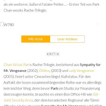
als ein weiterer, äußerst fataler Fehler…. - Erster Teil von Park
Chan-wooks Rache-Trilogie.
MB-Kritik
User-Kritiken
KRITIK
Chan-Wook Park
s Rache-Trilogie, bestehend aus
Sympathy for
Mr. Vengeance
(2002),
Oldboy
(2003) und
Lady Vengeance
(2005), feiert unter Cineasten längst Kultstatus. Für den
Auftakt der losen zusammenhängenden Reihe war es allerdings
kein leichter Weg, denn bevor
Park
ein Studio zur Finanzierung
überzeugen konnte, brauchte es einen Box Office-Hit wie
JSA -
Joint Security Area
, der dem koranischen Regisseur alle Türen
öffnete. Und auch wenn
Sympathy for Mr. Vengeance
schließlich