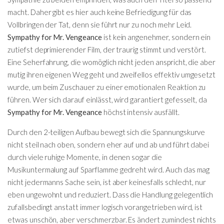
macht. Daher gibt es hier auch keine Befriedigung für das
Vollbringen der Tat, denn sie führt nur zu noch mehr Leid.
Sympathy for Mr. Vengeance
ist kein angenehmer, sondern ein
zutiefst deprimierender Film, der traurig stimmt und verstört.
Eine Seherfahrung, die womöglich nicht jeden anspricht, die aber
mutig ihren eigenen Weg geht und zweifellos effektiv umgesetzt
wurde, um beim Zuschauer zu einer emotionalen Reaktion zu
führen. Wer sich darauf einlässt, wird garantiert gefesselt, da
Sympathy for Mr. Vengeance
höchst intensiv ausfällt.
Durch den 2-teiligen Aufbau bewegt sich die Spannungskurve
nicht steil nach oben, sondern eher auf und ab und führt dabei
durch viele ruhige Momente, in denen sogar die
Musikuntermalung auf Sparflamme gedreht wird. Auch das mag
nicht jedermanns Sache sein, ist aber keinesfalls schlecht, nur
eben ungewohnt und reduziert. Dass die Handlung gelegentlich
zufallsbedingt anstatt immer logisch vorangetrieben wird, ist
etwas unschön, aber verschmerzbar. Es ändert zumindest nichts