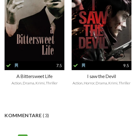
7.5
9.5
A Bittersweet Life
I saw the Devil
Action, Drama, Krimi, Thriller
Action, Horror, Drama, Krimi, Thriller
KOMMENTARE
(
3
)