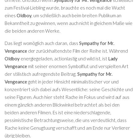
zum Festival-Liebling wurde, brauchte es noch mal die Wucht
eines
Oldboy
, um schließlich auch beim breiten Publikum an
Bekanntheit zu gewinnen, wenn auch nicht in gleichem Maße wie
die beiden anderen Werke.
Das liegt womöglich auch daran, dass
Sympathy for Mr.
Vengeance
der zurückhaltendste Film der Reihe ist. Während
Oldboy
energiegeladen, actionlastig und wild ist, ist
Lady
Vengeance
mit seiner enormen Symbolflut und verspielten Art
der stilistisch aufregendste Beitrag.
Sympathy for Mr.
Vengeance
geht in jeder Hinsicht minimalistischer vor und
konzentriert sich dabei aufs Wesentliche: seine Geschichte und
seine Figuren. Auch hier steht Rache im Fokus und wird auf aus
einem gänzlich anderen Blickwinkel betrachtet als bei den
beiden anderen Filmen. Es ist eine niederschlagende,
pessimistische Betrachtungsweise, die uns verdeutlicht, dass
Rache keine Genugtuung verschafft und am Ende nur Verlierer
übrig bleiben.