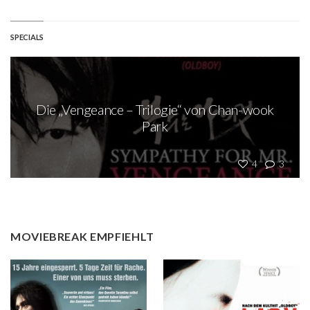
SPECIALS
Die „Vengeance – Trilogie“ von Chan-wook
Park
4
3
MOVIEBREAK EMPFIEHLT