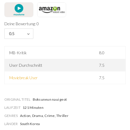
Deine Bewertung: 0
0.5
MB-Kritik
8.0
User Durchschnitt
7.5
Moviebreak User
7.5
ORIGINAL TITEL
Boksuneun naui geot
LAUFZEIT
121 Minuten
GENRES
Action, Drama, Crime, Thriller
LÄNDER
South Korea