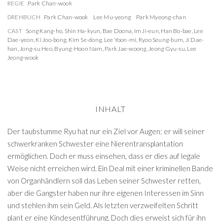
REGIE
Park Chan-wook
DREHBUCH
Park Chan-wook
Lee Mu-yeong
Park Myeong-chan
CAST
Song Kang-ho
,
Shin Ha-kyun
,
Bae Doona
,
Im Ji-eun
,
Han Bo-bae
,
Lee
Dae-yeon
,
Ki Joo-bong
,
Kim Se-dong
,
Lee Yoon-mi
,
Ryoo Seung-bum
,
Ji Dae-
han
,
Jong-su Heo
,
Byung-Hoon Nam
,
Park Jae-woong
,
Jeong Gyu-su
,
Lee
Jeong-wook
INHALT
Der taubstumme Ryu hat nur ein Ziel vor Augen: er will seiner
schwerkranken Schwester eine Nierentransplantation
ermöglichen. Doch er muss einsehen, dass er dies auf legale
Weise nicht erreichen wird. Ein Deal mit einer kriminellen Bande
von Organhändlern soll das Leben seiner Schwester retten,
aber die Gangster haben nur ihre eigenen Interessen im Sinn
und stehlen ihm sein Geld. Als letzten verzweifelten Schritt
plant er eine Kindesentführung. Doch dies erweist sich für ihn