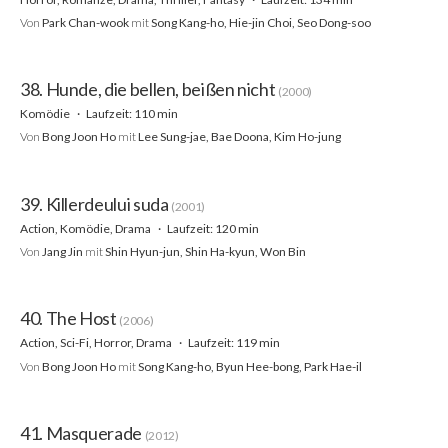
Von
Park Chan-wook
mit
Song Kang-ho, Hie-jin Choi, Seo Dong-soo
38. Hunde, die bellen, beißen nicht
(2000)
Komödie
Laufzeit: 110 min
Von
Bong Joon Ho
mit
Lee Sung-jae, Bae Doona, Kim Ho-jung
39. Killerdeului suda
(2001)
Action, Komödie, Drama
Laufzeit: 120 min
Von
Jang Jin
mit
Shin Hyun-jun, Shin Ha-kyun, Won Bin
40. The Host
(2006)
Action, Sci-Fi, Horror, Drama
Laufzeit: 119 min
Von
Bong Joon Ho
mit
Song Kang-ho, Byun Hee-bong, Park Hae-il
41. Masquerade
(2012)