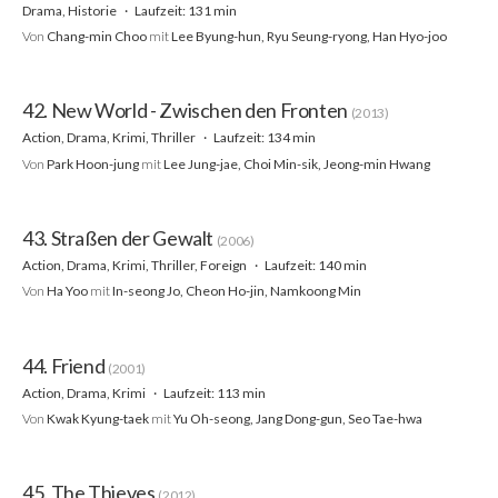
Drama, Historie
Laufzeit: 131 min
Von
Chang-min Choo
mit
Lee Byung-hun, Ryu Seung-ryong, Han Hyo-joo
42. New World - Zwischen den Fronten
(2013)
Action, Drama, Krimi, Thriller
Laufzeit: 134 min
Von
Park Hoon-jung
mit
Lee Jung-jae, Choi Min-sik, Jeong-min Hwang
43. Straßen der Gewalt
(2006)
Action, Drama, Krimi, Thriller, Foreign
Laufzeit: 140 min
Von
Ha Yoo
mit
In-seong Jo, Cheon Ho-jin, Namkoong Min
44. Friend
(2001)
Action, Drama, Krimi
Laufzeit: 113 min
Von
Kwak Kyung-taek
mit
Yu Oh-seong, Jang Dong-gun, Seo Tae-hwa
45. The Thieves
(2012)