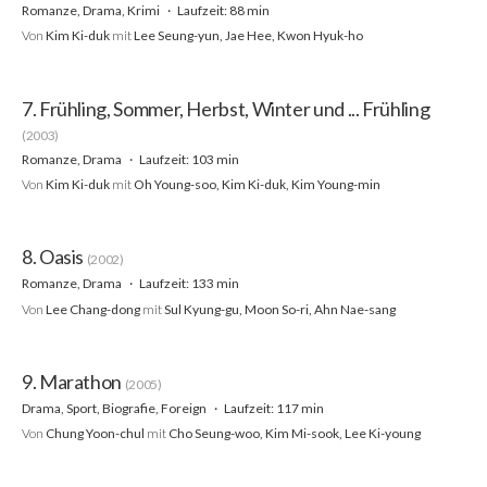
Romanze, Drama, Krimi
Laufzeit: 88 min
Von
Kim Ki-duk
mit
Lee Seung-yun, Jae Hee, Kwon Hyuk-ho
7. Frühling, Sommer, Herbst, Winter und ... Frühling
(2003)
Romanze, Drama
Laufzeit: 103 min
Von
Kim Ki-duk
mit
Oh Young-soo, Kim Ki-duk, Kim Young-min
8. Oasis
(2002)
Romanze, Drama
Laufzeit: 133 min
Von
Lee Chang-dong
mit
Sul Kyung-gu, Moon So-ri, Ahn Nae-sang
9. Marathon
(2005)
Drama, Sport, Biografie, Foreign
Laufzeit: 117 min
Von
Chung Yoon-chul
mit
Cho Seung-woo, Kim Mi-sook, Lee Ki-young