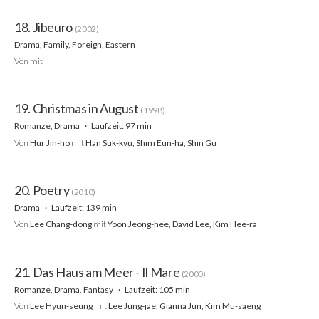
18. Jibeuro
(2002)
Drama, Family, Foreign, Eastern
Von
mit
19. Christmas in August
(1998)
Romanze, Drama
Laufzeit: 97 min
Von
Hur Jin-ho
mit
Han Suk-kyu, Shim Eun-ha, Shin Gu
20. Poetry
(2010)
Drama
Laufzeit: 139 min
Von
Lee Chang-dong
mit
Yoon Jeong-hee, David Lee, Kim Hee-ra
21. Das Haus am Meer - Il Mare
(2000)
Romanze, Drama, Fantasy
Laufzeit: 105 min
Von
Lee Hyun-seung
mit
Lee Jung-jae, Gianna Jun, Kim Mu-saeng