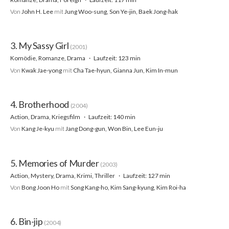
Von
John H. Lee
mit
Jung Woo-sung, Son Ye-jin, Baek Jong-hak
3. My Sassy Girl
(2001)
Komödie, Romanze, Drama
Laufzeit: 123 min
Von
Kwak Jae-yong
mit
Cha Tae-hyun, Gianna Jun, Kim In-mun
4. Brotherhood
(2004)
Action, Drama, Kriegsfilm
Laufzeit: 140 min
Von
Kang Je-kyu
mit
Jang Dong-gun, Won Bin, Lee Eun-ju
5. Memories of Murder
(2003)
Action, Mystery, Drama, Krimi, Thriller
Laufzeit: 127 min
Von
Bong Joon Ho
mit
Song Kang-ho, Kim Sang-kyung, Kim Roi-ha
6. Bin-jip
(2004)