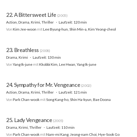
22. A Bittersweet Life
(2005)
Action, Drama, Krimi, Thriller
Laufzeit: 120 min
Von
Kim Jee-woon
mit
Lee Byung-hun, Shin Min-a, Kim Yeong-cheol
23. Breathless
(2008)
Drama, Krimi
Laufzeit: 130 min
Von
Yang Ik-june
mit
Kkobbi Kim, Lee Hwan, Yang Ik-june
24. Sympathy for Mr. Vengeance
(2002)
Action, Drama, Krimi, Thriller
Laufzeit: 121 min
Von
Park Chan-wook
mit
Song Kang-ho, Shin Ha-kyun, Bae Doona
25. Lady Vengeance
(2005)
Drama, Krimi, Thriller
Laufzeit: 110 min
Von
Park Chan-wook
mit
Nam-mi Kang, Jeong-nam Choi, Hye-Sook Go