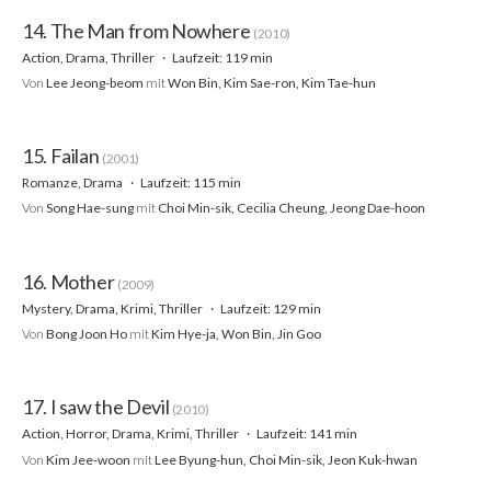
14. The Man from Nowhere
(2010)
Action, Drama, Thriller
Laufzeit: 119 min
Von
Lee Jeong-beom
mit
Won Bin, Kim Sae-ron, Kim Tae-hun
15. Failan
(2001)
Romanze, Drama
Laufzeit: 115 min
Von
Song Hae-sung
mit
Choi Min-sik, Cecilia Cheung, Jeong Dae-hoon
16. Mother
(2009)
Mystery, Drama, Krimi, Thriller
Laufzeit: 129 min
Von
Bong Joon Ho
mit
Kim Hye-ja, Won Bin, Jin Goo
17. I saw the Devil
(2010)
Action, Horror, Drama, Krimi, Thriller
Laufzeit: 141 min
Von
Kim Jee-woon
mit
Lee Byung-hun, Choi Min-sik, Jeon Kuk-hwan