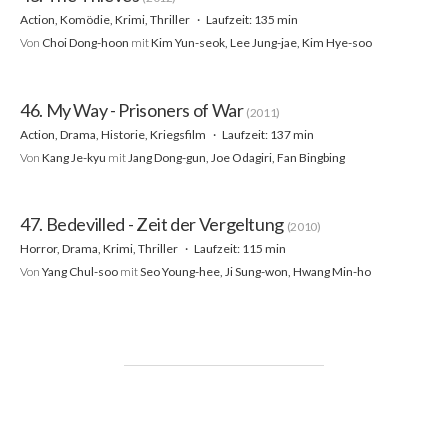
Action, Komödie, Krimi, Thriller
Laufzeit: 135 min
Von
Choi Dong-hoon
mit
Kim Yun-seok, Lee Jung-jae, Kim Hye-soo
46. My Way - Prisoners of War
(2011)
Action, Drama, Historie, Kriegsfilm
Laufzeit: 137 min
Von
Kang Je-kyu
mit
Jang Dong-gun, Joe Odagiri, Fan Bingbing
47. Bedevilled - Zeit der Vergeltung
(2010)
Horror, Drama, Krimi, Thriller
Laufzeit: 115 min
Von
Yang Chul-soo
mit
Seo Young-hee, Ji Sung-won, Hwang Min-ho