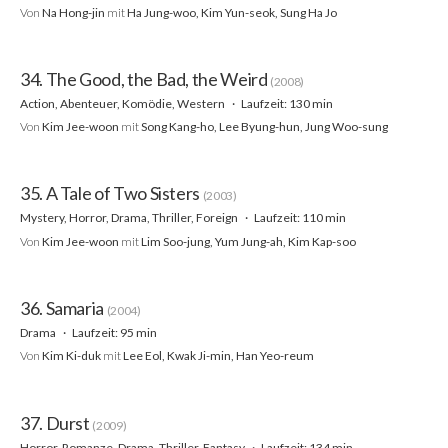
Von
Na Hong-jin
mit
Ha Jung-woo, Kim Yun-seok, Sung Ha Jo
34. The Good, the Bad, the Weird
(2008)
Action, Abenteuer, Komödie, Western
Laufzeit: 130 min
Von
Kim Jee-woon
mit
Song Kang-ho, Lee Byung-hun, Jung Woo-sung
35. A Tale of Two Sisters
(2003)
Mystery, Horror, Drama, Thriller, Foreign
Laufzeit: 110 min
Von
Kim Jee-woon
mit
Lim Soo-jung, Yum Jung-ah, Kim Kap-soo
36. Samaria
(2004)
Drama
Laufzeit: 95 min
Von
Kim Ki-duk
mit
Lee Eol, Kwak Ji-min, Han Yeo-reum
37. Durst
(2009)
Horror, Romanze, Drama, Thriller, Fantasy
Laufzeit: 134 min