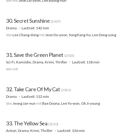
Von
mit
Jeon Do-yeon, Lee Byung-hun
30. Secret Sunshine
(2007)
Drama
Laufzeit: 142 min
Von
Lee Chang-dong
mit
Jeon Do-yeon, Song Kang-ho, Lee Dong-yong
31. Save the Green Planet
(2003)
Sci-Fi, Komödie, Drama, Krimi, Thriller
Laufzeit: 118 min
Von
mit
32. Take Care Of My Cat
(2001)
Drama
Laufzeit: 112 min
Von
Jeong Jae-eun
mit
Bae Doona, Lee Yo-won, Ok Ji-young
33. The Yellow Sea
(2010)
Action, Drama, Krimi, Thriller
Laufzeit: 136 min