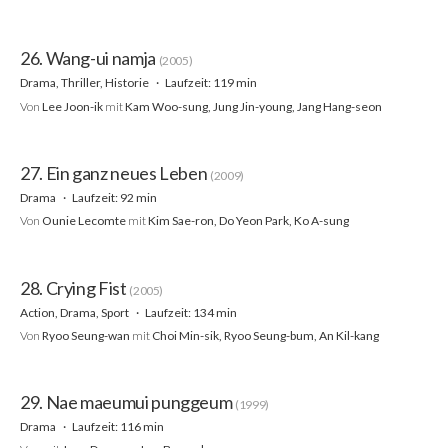
26. Wang-ui namja
(2005)
Drama, Thriller, Historie
Laufzeit: 119 min
Von
Lee Joon-ik
mit
Kam Woo-sung, Jung Jin-young, Jang Hang-seon
27. Ein ganz neues Leben
(2009)
Drama
Laufzeit: 92 min
Von
Ounie Lecomte
mit
Kim Sae-ron, Do Yeon Park, Ko A-sung
28. Crying Fist
(2005)
Action, Drama, Sport
Laufzeit: 134 min
Von
Ryoo Seung-wan
mit
Choi Min-sik, Ryoo Seung-bum, An Kil-kang
29. Nae maeumui punggeum
(1999)
Drama
Laufzeit: 116 min