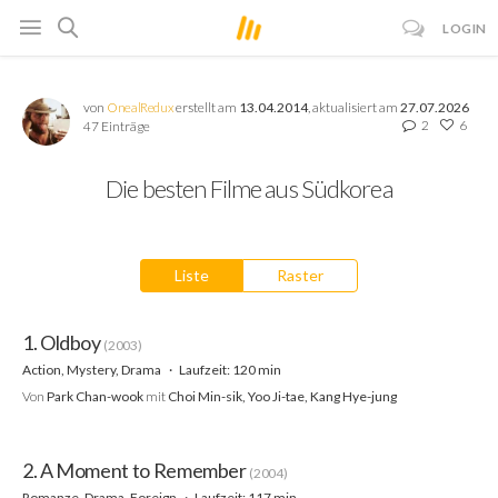
LOGIN
von
OnealRedux
erstellt am
13.04.2014
, aktualisiert am
27.07.2026
2
6
47 Einträge
Die besten Filme aus Südkorea
Liste
Raster
1. Oldboy
(2003)
Action, Mystery, Drama
Laufzeit: 120 min
Von
Park Chan-wook
mit
Choi Min-sik, Yoo Ji-tae, Kang Hye-jung
2. A Moment to Remember
(2004)
Romanze, Drama, Foreign
Laufzeit: 117 min