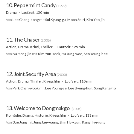
10. Peppermint Candy
(1999)
Drama
Laufzeit: 130 min
Von
Lee Chang-dong
mit
Sul Kyung-gu, Moon So-ri, Kim Yeo-jin
11. The Chaser
(2008)
Action, Drama, Krimi, Thriller
Laufzeit: 125 min
Von
Na Hong-jin
mit
Kim Yun-seok, Ha Jung-woo, Seo Young-hee
12. Joint Security Area
(2000)
Action, Drama, Thriller, Kriegsfilm
Laufzeit: 110 min
Von
Park Chan-wook
mit
Lee Young-ae, Lee Byung-hun, Song Kang-ho
13. Welcome to Dongmakgol
(2005)
Komödie, Drama, Historie, Kriegsfilm
Laufzeit: 133 min
Von
Bae Jong
mit
Jung Jae-young, Shin Ha-kyun, Kang Hye-jung