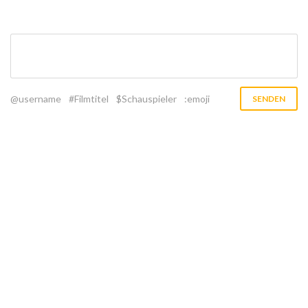
@username
#Filmtitel
$Schauspieler
:emoji