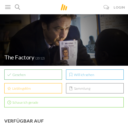
LOGIN
The Factory
(2012)
Gesehen
Will ich sehen
Lieblingsfilm
Sammlung
Schaue ich gerade
VERFÜGBAR AUF