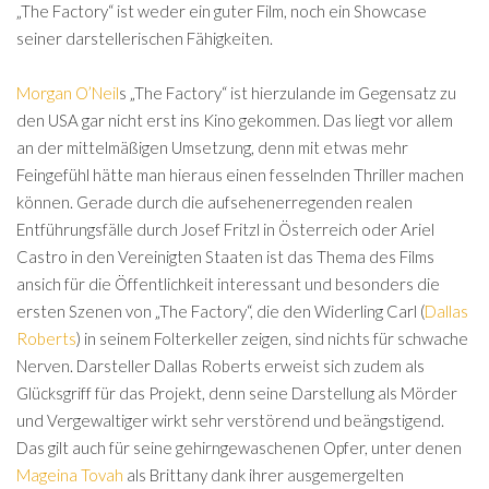
„The Factory“ ist weder ein guter Film, noch ein Showcase
seiner darstellerischen Fähigkeiten.
Morgan O’Neil
s „The Factory“ ist hierzulande im Gegensatz zu
den USA gar nicht erst ins Kino gekommen. Das liegt vor allem
an der mittelmäßigen Umsetzung, denn mit etwas mehr
Feingefühl hätte man hieraus einen fesselnden Thriller machen
können. Gerade durch die aufsehenerregenden realen
Entführungsfälle durch Josef Fritzl in Österreich oder Ariel
Castro in den Vereinigten Staaten ist das Thema des Films
ansich für die Öffentlichkeit interessant und besonders die
ersten Szenen von „The Factory“, die den Widerling Carl (
Dallas
Roberts
) in seinem Folterkeller zeigen, sind nichts für schwache
Nerven. Darsteller Dallas Roberts erweist sich zudem als
Glücksgriff für das Projekt, denn seine Darstellung als Mörder
und Vergewaltiger wirkt sehr verstörend und beängstigend.
Das gilt auch für seine gehirngewaschenen Opfer, unter denen
Mageina Tovah
als Brittany dank ihrer ausgemergelten