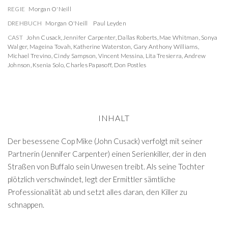
REGIE
Morgan O'Neill
DREHBUCH
Morgan O'Neill
Paul Leyden
CAST
John Cusack
,
Jennifer Carpenter
,
Dallas Roberts
,
Mae Whitman
,
Sonya
Walger
,
Mageina Tovah
,
Katherine Waterston
,
Gary Anthony Williams
,
Michael Trevino
,
Cindy Sampson
,
Vincent Messina
,
Lita Tresierra
,
Andrew
Johnson
,
Ksenia Solo
,
Charles Papasoff
,
Don Postles
INHALT
Der besessene Cop Mike (John Cusack) verfolgt mit seiner
Partnerin (Jennifer Carpenter) einen Serienkiller, der in den
Straßen von Buffalo sein Unwesen treibt. Als seine Tochter
plötzlich verschwindet, legt der Ermittler sämtliche
Professionalität ab und setzt alles daran, den Killer zu
schnappen.