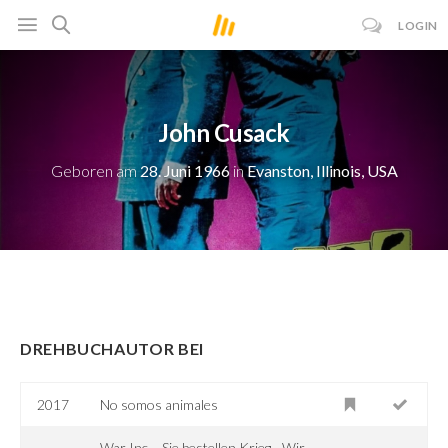
LOGIN
John Cusack
Geboren am
28. Juni 1966
in
Evanston, Illinois, USA
DREHBUCHAUTOR BEI
2017
No somos animales
War Inc. - Sie bestellen Krieg - Wir