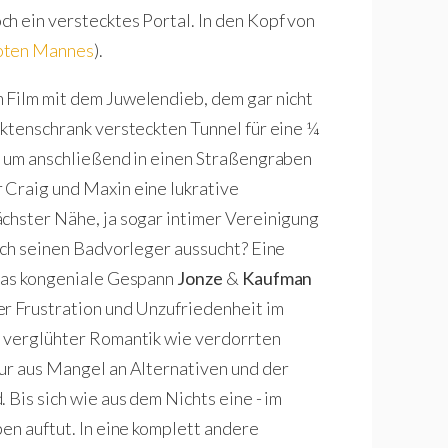
h ein verstecktes Portal. In den Kopf von
toten Mannes
).
m Film mit dem Juwelendieb, dem gar nicht
Aktenschrank versteckten Tunnel für eine ¼
, um anschließend in einen Straßengraben
 Craig und Maxin eine lukrative
chster Nähe, ja sogar intimer Vereinigung
sich seinen Badvorleger aussucht? Eine
 das kongeniale Gespann
Jonze
&
Kaufman
er Frustration und Unzufriedenheit im
n verglühter Romantik wie verdorrten
ur aus Mangel an Alternativen und der
 Bis sich wie aus dem Nichts eine - im
en auftut. In eine komplett andere