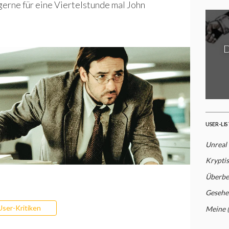
gerne für eine Viertelstunde mal John
D
USER-LI
Unreal
Krypti
Überbe
Gesehe
User-Kritiken
Meine 