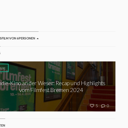
GSFILM VON 6 PERSONEN
S
mne
ndie-Kino an der Weser: Recap und Highlights
vom Filmfest Bremen 2024
5
0
TEN