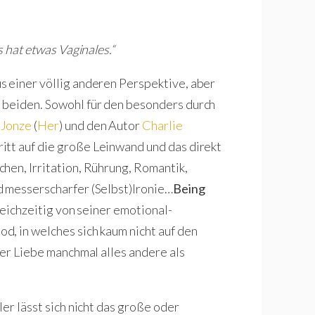
s hat etwas Vaginales.“
s einer völlig anderen Perspektive, aber
 beiden. Sowohl für den besonders durch
 Jonze
(
Her
) und den Autor
Charlie
ritt auf die große Leinwand und das direkt
hen, Irritation, Rührung, Romantik,
d messerscharfer (Selbst)Ironie…
Being
gleichzeitig von seiner emotional-
, in welches sich kaum nicht auf den
der Liebe manchmal alles andere als
er lässt sich nicht das große oder