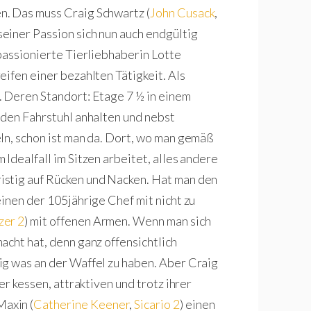
n. Das muss Craig Schwartz (
John Cusack
,
seiner Passion sich nun auch endgültig
passionierte Tierliebhaberin Lotte
reifen einer bezahlten Tätigkeit. Als
. Deren Standort: Etage 7 ½ in einem
 den Fahrstuhl anhalten und nebst
ln, schon ist man da. Dort, wo man gemäß
Idealfall im Sitzen arbeitet, alles andere
istig auf Rücken und Nacken. Hat man den
inen der 105jährige Chef mit nicht zu
zer 2
) mit offenen Armen. Wenn man sich
acht hat, denn ganz offensichtlich
ig was an der Waffel zu haben. Aber Craig
er kessen, attraktiven und trotz ihrer
axin (
Catherine Keener
,
Sicario 2
) einen