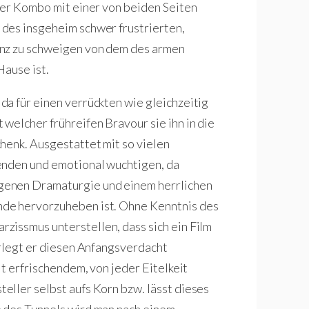
der Kombo mit einer von beiden Seiten
des insgeheim schwer frustrierten,
anz zu schweigen von dem des armen
Hause ist.
a für einen verrückten wie gleichzeitig
welcher frühreifen Bravour sie ihn in die
chenk. Ausgestattet mit so vielen
enden und emotional wuchtigen, da
genen Dramaturgie und einem herrlichen
de hervorzuheben ist. Ohne Kenntnis des
rzissmus unterstellen, dass sich ein Film
erlegt er diesen Anfangsverdacht
it erfrischendem, von jeder Eitelkeit
ller selbst aufs Korn bzw. lässt dieses
 des Tunnels wird man nach einem