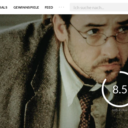
. . .
IALS
GEWINNSPIELE
FEED
8.5
MB-Kritik