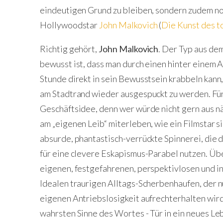
eindeutigen Grund zu bleiben, sondern zudem noc
Hollywoodstar
John Malkovich
(
Die Kunst des 
Richtig gehört,
John Malkovich
. Der Typ aus de
bewusst ist, dass man durch einen hinter einem 
Stunde direkt in sein Bewusstsein krabbeln kann
am Stadtrand wieder ausgespuckt zu werden. Für
Geschäftsidee, denn wer würde nicht gern aus nä
am „eigenen Leib“ miterleben, wie ein Filmstar 
absurde, phantastisch-verrückte Spinnerei, die
für eine clevere Eskapismus-Parabel nutzen. Üb
eigenen, festgefahrenen, perspektivlosen und i
Idealen traurigen Alltags-Scherbenhaufen, der n
eigenen Antriebslosigkeit aufrechterhalten wird.
wahrsten Sinne des Wortes - Tür in ein neues Leb