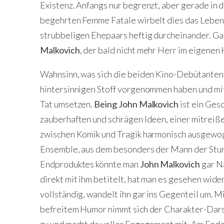
Existenz. Anfangs nur begrenzt, aber gerade in 
begehrten Femme Fatale wirbelt dies das Leben 
strubbeligen Ehepaars heftig durcheinander. G
Malkovich
, der bald nicht mehr Herr im eigenen 
Wahnsinn, was sich die beiden Kino-Debütanten d
hintersinnigen Stoff vorgenommen haben und mit 
Tat umsetzen.
Being John Malkovich
ist ein Ges
zauberhaften und schrägen Ideen, einer mitreiß
zwischen Komik und Tragik harmonisch ausgewo
Ensemble, aus dem besonders der Mann der Stun
Endproduktes könnte man
John Malkovich
gar Na
direkt mit ihm betitelt, hat man es gesehen wid
vollständig, wandelt ihn gar ins Gegenteil um. M
befreitem Humor nimmt sich der Charakter-Darste
zu und macht da voller Engagement mit. Am Ende