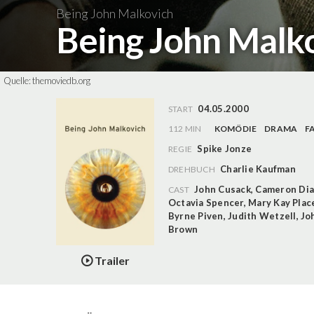
Being John Malkovich
Being John Malk
Quelle:
themoviedb.org
04.05.2000
START
112 MIN
KOMÖDIE
DRAMA
F
Spike Jonze
REGIE
Charlie Kaufman
DREHBUCH
John Cusack
,
Cameron Dia
CAST
Octavia Spencer
,
Mary Kay Plac
Byrne Piven
,
Judith Wetzell
,
Jo
Brown
Trailer