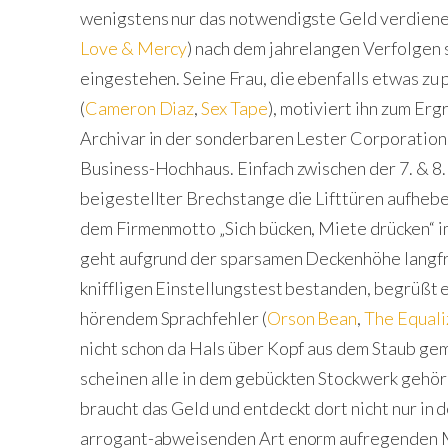
wenigstens nur das notwendigste Geld verdiene
Love & Mercy
) nach dem jahrelangen Verfolgen 
eingestehen. Seine Frau, die ebenfalls etwas zu 
(
Cameron Diaz
,
Sex Tape
), motiviert ihn zum Erg
Archivar in der sonderbaren Lester Corporation
Business-Hochhaus. Einfach zwischen der 7. & 8.
beigestellter Brechstange die Lifttüren aufhebe
dem Firmenmotto „Sich bücken, Miete drücken“ im 
geht aufgrund der sparsamen Deckenhöhe langfr
kniffligen Einstellungstest bestanden, begrüßt e
hörendem Sprachfehler (
Orson Bean
,
The Equali
nicht schon da Hals über Kopf aus dem Staub gem
scheinen alle in dem gebückten Stockwerk gehör
braucht das Geld und entdeckt dort nicht nur in d
arrogant-abweisenden Art enorm aufregenden M