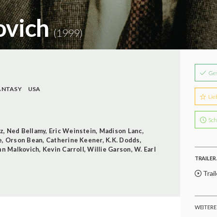
ovich
(1999)
Ge
ANTASY
USA
Lie
Sch
z
,
Ned Bellamy
,
Eric Weinstein
,
Madison Lanc
,
e
,
Orson Bean
,
Catherine Keener
,
K.K. Dodds
,
hn Malkovich
,
Kevin Carroll
,
Willie Garson
,
W. Earl
TRAILER 
Trail
WEITERE