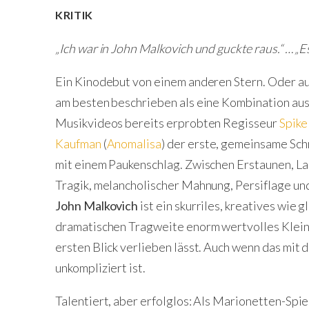
KRITIK
„Ich war in John Malkovich und guckte raus.“ … „E
Ein Kinodebut von einem anderen Stern. Oder au
am besten beschrieben als eine Kombination aus
Musikvideos bereits erprobten Regisseur
Spike
Kaufman
(
Anomalisa
) der erste, gemeinsame Sch
mit einem Paukenschlag. Zwischen Erstaunen, Lac
Tragik, melancholischer Mahnung, Persiflage un
John Malkovich
ist ein skurriles, kreatives wie 
dramatischen Tragweite enorm wertvolles Kleinod
ersten Blick verlieben lässt. Auch wenn das mit 
unkompliziert ist.
Talentiert, aber erfolglos: Als Marionetten-Spiel