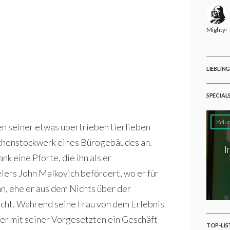
MightyG
LIEBLIN
SPECIAL
Kolu
n seiner etwas übertrieben tierlieben
ischenstockwerk eines Bürogebäudes an.
I
k eine Pforte, die ihn als er
elers John Malkovich befördert, wo er für
, ehe er aus dem Nichts über der
cht. Während seine Frau von dem Erlebnis
ler mit seiner Vorgesetzten ein Geschäft
TOP-LIS