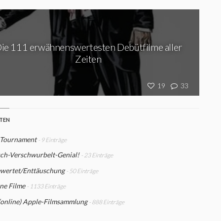
ie 111 erwähnenswertesten Debütfilme aller
Zeiten
19
33
STEN
 Tournament
- 9 Einträge
sch-Verschwurbelt-Genial!
- 23 Einträge
wertet/Enttäuschung
- 50 Einträge
ne Filme
- 1133 Einträge
(online) Apple-Filmsammlung
- 888 Einträge