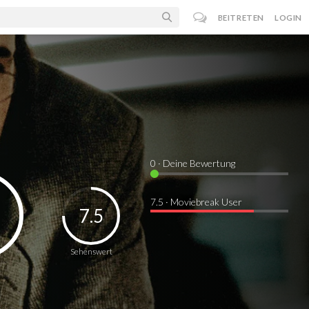
BEITRETEN
LOGIN
0
· Deine Bewertung
7.5 · Moviebreak User
7.5
Sehenswert