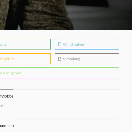
sehen
Will ich sehen
blingsfilm
Sammlung
aue ich gerade
/ VIDEOS
er
 KRITIKEN