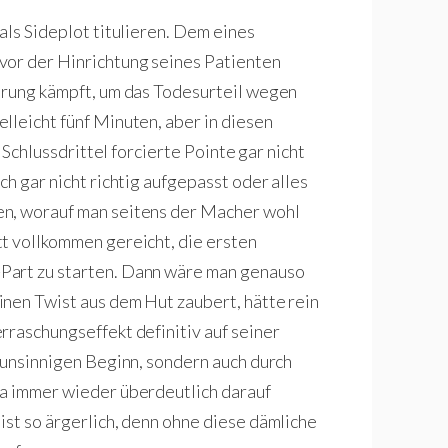
als Sideplot titulieren. Dem eines
z vor der Hinrichtung seines Patienten
örung kämpft, um das Todesurteil wegen
lleicht fünf Minuten, aber in diesen
m Schlussdrittel forcierte Pointe gar nicht
ch gar nicht richtig aufgepasst oder alles
en, worauf man seitens der Macher wohl
t vollkommen gereicht, die ersten
Part zu starten. Dann wäre man genauso
nen Twist aus dem Hut zaubert, hätte rein
rraschungseffekt definitiv auf seiner
n unsinnigen Beginn, sondern auch durch
da immer wieder überdeutlich darauf
ist so ärgerlich, denn ohne diese dämliche