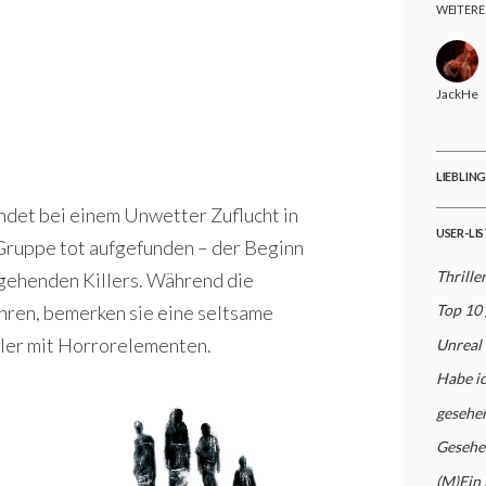
WEITERE
JackHer
LIEBLIN
det bei einem Unwetter Zuflucht in
USER-LI
Gruppe tot aufgefunden – der Beginn
Thriller
gehenden Killers. Während die
ren, bemerken sie eine seltsame
Top 10
ler mit Horrorelementen.
Unreal
Habe i
gesehe
Gesehe
(M)Ein