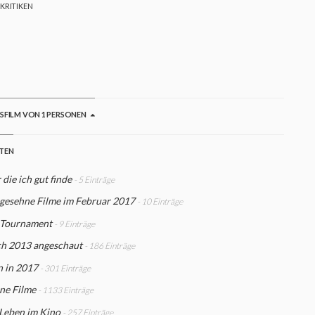
 KRITIKEN
er
GSFILM VON 1 PERSONEN
STEN
 die ich gut finde
- 5 Einträge
 gesehne Filme im Februar 2017
- 10 Einträge
 Tournament
- 9 Einträge
ch 2013 angeschaut
- 186 Einträge
n in 2017
- 301 Einträge
ne Filme
- 1133 Einträge
 Leben im Kino
- 257 Einträge