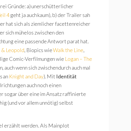
drei Gründe: a) unerschütterlicher
eil 4
geht ja auch kaum), b) der Trailer sah
ser hat sich als ziemlicher facettenreicher
r sich mühelos zwischen den
htung eine passende Antwort parat hat.
 & Leopold
, Biopics wie
Walk the Line
,
lige Comic-Verfilmungen wie
Logan – The
n, auch wenn sich zwischendurch auch mal
s an
Knight and Day
). Mit
Identität
ilrichtungen auch noch einen
r sogar über eine im Ansatz raffinierte
hig (und vor allem unnötig) selbst
llel erzählt werden. Als Mainplot