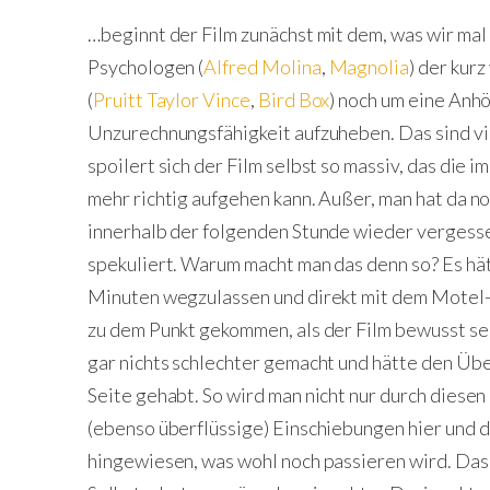
…beginnt der Film zunächst mit dem, was wir mal 
Psychologen (
Alfred Molina
,
Magnolia
) der kur
(
Pruitt Taylor Vince
,
Bird Box
) noch um eine Anh
Unzurechnungsfähigkeit aufzuheben. Das sind vie
spoilert sich der Film selbst so massiv, das die i
mehr richtig aufgehen kann. Außer, man hat da no
innerhalb der folgenden Stunde wieder vergess
spekuliert. Warum macht man das denn so? Es hät
Minuten wegzulassen und direkt mit dem Motel-
zu dem Punkt gekommen, als der Film bewusst sei
gar nichts schlechter gemacht und hätte den Übe
Seite gehabt. So wird man nicht nur durch diese
(ebenso überflüssige) Einschiebungen hier und 
hingewiesen, was wohl noch passieren wird. Das 