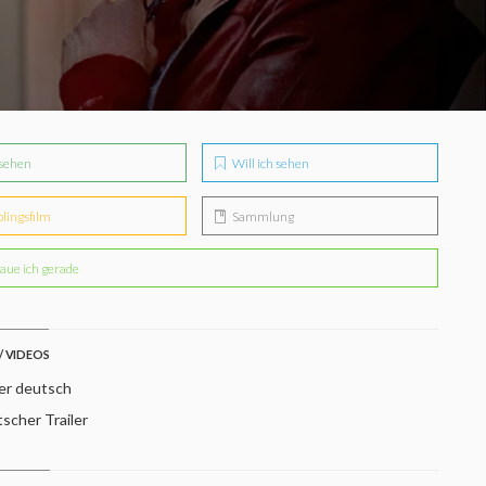
sehen
Will ich sehen
blingsfilm
Sammlung
aue ich gerade
/ VIDEOS
ler deutsch
scher Trailer