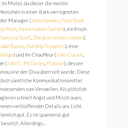
t im Motel, da dieser die meiste
Menschen in einer stark verregneten
 der Manager (
John Hawkes
,
From Dusk
da Peet
,
Keine halben Sachen
), ein frisch
liam Lee Scott
,
Die glorreichen Sieben
),
Jake Busey
,
Starship Troopers
), eine
 Wiege
) und ihr Chauffeur (
John Cusack
,
er (
John C. McGinley
,
Platoon
), dessen
Limousine der Diva überrollt wurde. Diese
, doch sämtliche Kommunikationsmittel
Anwesenden zum Verweilen. Als plötzlich
agieren schnell Angst und Misstrauen.
ommen verblüffenden Details ans Licht.
iemlich gut. Es ist spannend, gut
l besetzt. Allerdings…