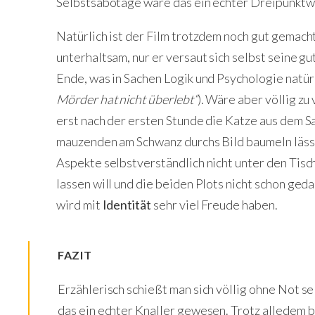
Selbstsabotage wäre das ein echter Dreipunktw
Natürlich ist der Film trotzdem noch gut gemacht
unterhaltsam, nur er versaut sich selbst seine g
Ende, was in Sachen Logik und Psychologie natür
Mörder hat nicht überlebt“
). Wäre aber völlig z
erst nach der ersten Stunde die Katze aus dem Sa
mauzenden am Schwanz durchs Bild baumeln lässt. 
Aspekte selbstverständlich nicht unter den Tisch
lassen will und die beiden Plots nicht schon ged
wird mit
Identität
sehr viel Freude haben.
FAZIT
Erzählerisch schießt man sich völlig ohne Not se
das ein echter Knaller gewesen. Trotz alledem