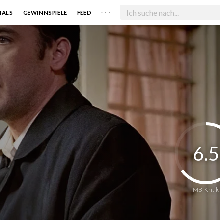
. . .
IALS
GEWINNSPIELE
FEED
6.5
MB-Kritik