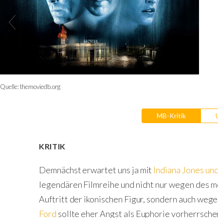
Quelle:
themoviedb.org
MB-Kritik
KRITIK
Demnächst erwartet uns ja mit
Indiana Jones und
legendären Filmreihe und nicht nur wegen des me
Auftritt der ikonischen Figur, sondern auch weg
Ford
sollte eher Angst als Euphorie vorherrsche