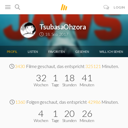
LOGIN
TsubasaOhzora
18. Sep. 2017
PROFIL
LISTEN
FAVORITEN
GESEHEN
WILL ICH SEHEN
3430
Filme geschaut, das entspricht
325121
Minuten.
32
1
18
41
Wochen
Tage
Stunden
Minuten
1360
Folgen geschaut, das entspricht
42986
Minuten.
4
1
20
26
Wochen
Tage
Stunden
Minuten