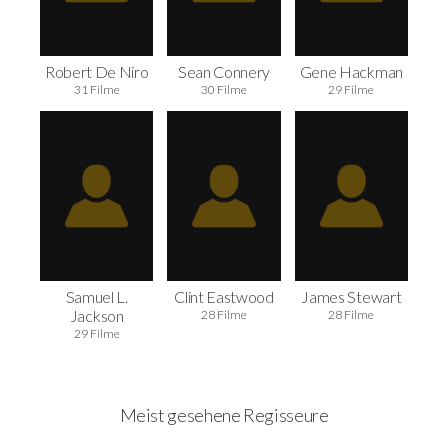
Robert De Niro
Sean Connery
Gene Hackman
31 Filme
30 Filme
29 Filme
Samuel L.
Clint Eastwood
James Stewart
Jackson
28 Filme
28 Filme
29 Filme
Meist gesehene Regisseure