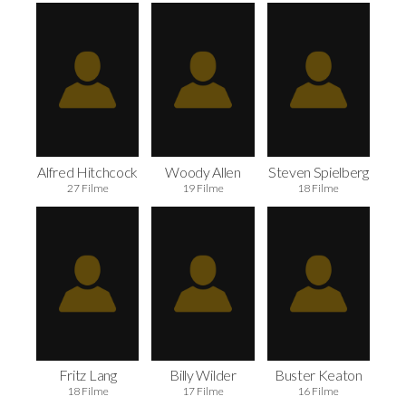
Alfred Hitchcock
Woody Allen
Steven Spielberg
27 Filme
19 Filme
18 Filme
Fritz Lang
Billy Wilder
Buster Keaton
18 Filme
17 Filme
16 Filme