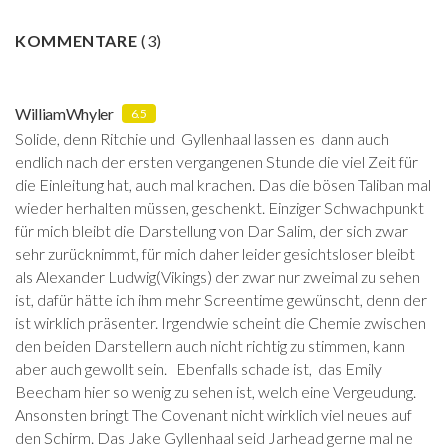
KOMMENTARE
(
3
)
WilliamWhyler
6.5
Solide, denn Ritchie und Gyllenhaal lassen es dann auch
endlich nach der ersten vergangenen Stunde die viel Zeit für
die Einleitung hat, auch mal krachen. Das die bösen Taliban mal
wieder herhalten müssen, geschenkt. Einziger Schwachpunkt
für mich bleibt die Darstellung von Dar Salim, der sich zwar
sehr zurücknimmt, für mich daher leider gesichtsloser bleibt
als Alexander Ludwig(Vikings) der zwar nur zweimal zu sehen
ist, dafür hätte ich ihm mehr Screentime gewünscht, denn der
ist wirklich präsenter. Irgendwie scheint die Chemie zwischen
den beiden Darstellern auch nicht richtig zu stimmen, kann
aber auch gewollt sein. Ebenfalls schade ist, das Emily
Beecham hier so wenig zu sehen ist, welch eine Vergeudung.
Ansonsten bringt The Covenant nicht wirklich viel neues auf
den Schirm. Das Jake Gyllenhaal seid Jarhead gerne mal ne