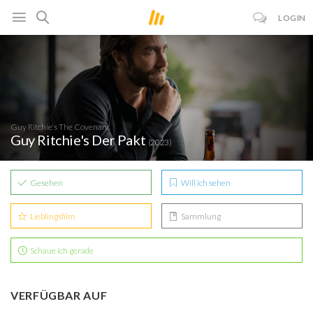
LOGIN
Guy Ritchie's The Covenant
Guy Ritchie's Der Pakt
(2023)
Gesehen
Will ich sehen
Lieblingsfilm
Sammlung
Schaue ich gerade
VERFÜGBAR AUF