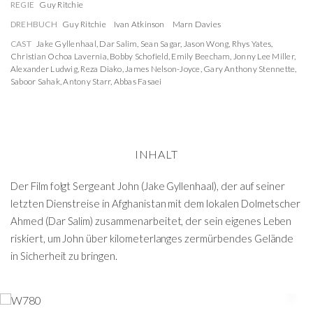
REGIE
Guy Ritchie
DREHBUCH
Guy Ritchie
Ivan Atkinson
Marn Davies
CAST
Jake Gyllenhaal
,
Dar Salim
,
Sean Sagar
,
Jason Wong
,
Rhys Yates
,
Christian Ochoa Lavernia
,
Bobby Schofield
,
Emily Beecham
,
Jonny Lee Miller
,
Alexander Ludwig
,
Reza Diako
,
James Nelson-Joyce
,
Gary Anthony Stennette
,
Saboor Sahak
,
Antony Starr
,
Abbas Fasaei
INHALT
Der Film folgt Sergeant John (Jake Gyllenhaal), der auf seiner
letzten Dienstreise in Afghanistan mit dem lokalen Dolmetscher
Ahmed (Dar Salim) zusammenarbeitet, der sein eigenes Leben
riskiert, um John über kilometerlanges zermürbendes Gelände
in Sicherheit zu bringen.