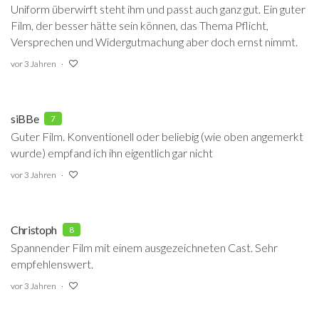
Uniform überwirft steht ihm und passt auch ganz gut. Ein guter
Film, der besser hätte sein können, das Thema Pflicht,
Versprechen und Widergutmachung aber doch ernst nimmt.
vor 3 Jahren
siBBe
7
Guter Film. Konventionell oder beliebig (wie oben angemerkt
wurde) empfand ich ihn eigentlich gar nicht
vor 3 Jahren
Christoph
8
Spannender Film mit einem ausgezeichneten Cast. Sehr
empfehlenswert.
vor 3 Jahren