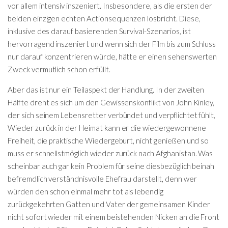
vor allem intensiv inszeniert. Insbesondere, als die ersten der
beiden einzigen echten Actionsequenzen losbricht. Diese,
inklusive des darauf basierenden Survival-Szenarios, ist
hervorragend inszeniert und wenn sich der Film bis zum Schluss
nur darauf konzentrieren würde, hätte er einen sehenswerten
Zweck vermutlich schon erfüllt.
Aber das ist nur ein Teilaspekt der Handlung. In der zweiten
Hälfte dreht es sich um den Gewissenskonflikt von John Kinley,
der sich seinem Lebensretter verbündet und verpflichtet fühlt,
Wieder zurück in der Heimat kann er die wiedergewonnene
Freiheit, die praktische Wiedergeburt, nicht genießen und so
muss er schnellstmöglich wieder zurück nach Afghanistan. Was
scheinbar auch gar kein Problem für seine diesbezüglich beinah
befremdlich verständnisvolle Ehefrau darstellt, denn wer
würden den schon einmal mehr tot als lebendig
zurückgekehrten Gatten und Vater der gemeinsamen Kinder
nicht sofort wieder mit einem beistehenden Nicken an die Front