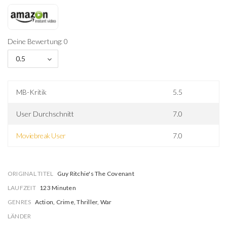
Deine Bewertung: 0
0.5
MB-Kritik
5.5
User Durchschnitt
7.0
Moviebreak User
7.0
ORIGINAL TITEL
Guy Ritchie's The Covenant
LAUFZEIT
123 Minuten
GENRES
Action, Crime, Thriller, War
LÄNDER