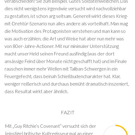
verabschieden? Sie zum Beispiel. Gutes Soldatenweibchen. Das
dies nicht wenigstens irgendwie versucht wird nachvollziehbar
zu gestalten, ist schon arg seltsam. Generell wirkt dieses Krieg-
mit-Drehtür-Szenario nun alles andere als vorteilhaft. Man mag
die Motivation des Protagonisten verstehen und man kann so
was auch erzählen, die Art und Weise hat aber nun mehr was
von 80er-Jahre-Actioner. Mit nur minimaler Unterstützung
macht unser Held seinen Freund ausfindig (was der dort
ansässige Feind über Monate nicht geschafft hat) und im Finale
rauschen immer mehr Wellen mit Taliban-Schwergen in ein
Feuergefecht, dass beinah Schießbudencharakter hat. Klar,
weniger reißerisch und durchaus bemüht dramatisch inszeniert,
dass Resultat wirkt aber ähnlich.
FAZIT
Mit „Guy Ritchie’s Covenant“ versucht sich der
(einstige) britische Kultregisseur mal an einer