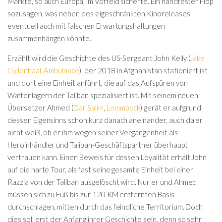
Märkte, so auch Europa, im Vorfeld sicherte. Ein handfester Flop
sozusagen, was neben des eigeschränkten Kinoreleases
eventuell auch mit falschen Erwartungshaltungen
zusammenhängen könnte.
Erzählt wird die Geschichte des US-Sergeant John Kelly (
Jake
Gyllenhaal
,
Ambulance
), der 2018 in Afghanistan stationiert ist
und dort eine Einheit anführt, die auf das Aufspüren von
Waffenlagern der Taliban spezialisiert ist. Mit seinem neuen
Übersetzer Ahmed (
Dar Salim
,
Lommbock
) gerät er aufgrund
dessen Eigensinns schon kurz danach aneinander, auch da er
nicht weiß, ob er ihm wegen seiner Vergangenheit als
Heroinhändler und Taliban-Geschäftspartner überhaupt
vertrauen kann. Einen Beweis für dessen Loyalität erhält John
auf die harte Tour, als fast seine gesamte Einheit bei einer
Razzia von der Taliban ausgelöscht wird. Nur er und Ahmed
müssen sich zu Fuß bis zur 120 KM entfernten Basis
durchschlagen, mitten durch das feindliche Territorium. Doch
dies soll erst der Anfang ihrer Geschichte sein, denn so sehr