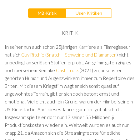
MB-Kritik
User-Kritiken
KRITIK
In seiner nun auch schon 25jährigen Karriere als Filmregisseur
hat sich
Guy Ritchie
(
Snatch – Schweine und Diamanten
) nicht
unbedingt an seriösen Stoffen erprobt. Am grimmigsten ging es
noch bei seinem Remake
Cash Truck
(2021) zu, ansonsten
gehörten Humor und Augenzwinkern immer zum Repertoire des
Briten. Mit diesem Kriegsfilm wagt er sich somit quasi auf
ungewohntes Terrain, gibt er sich doch betont ernst und
emotional. Vielleicht auch ein Grund, warum der Film bei seinem
US-Kinostart im April dieses Jahres gar nicht gut abschnitt.
Insgesamt spielte er dort nur 17 seiner 55 Millionen $
Produktionskosten wieder ein. Weltweit wurden es auch nur
knapp 21, da Amazon sich die Streamingrechte für etliche