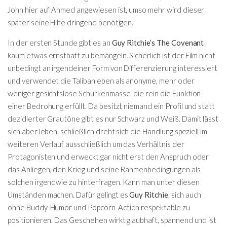
John hier auf Ahmed angewiesen ist, umso mehr wird dieser
später seine Hilfe dringend benötigen.
In der ersten Stunde gibt es an
Guy Ritchie’s The Covenant
kaum etwas ernsthaft zu bemängeln. Sicherlich ist der Film nicht
unbedingt an irgendeiner Form von Differenzierung interessiert
und verwendet die Taliban eben als anonyme, mehr oder
weniger gesichtslose Schurkenmasse, die rein die Funktion
einer Bedrohung erfüllt. Da besitzt niemand ein Profil und statt
dezidierter Grautöne gibt es nur Schwarz und Weiß. Damit lässt
sich aber leben, schließlich dreht sich die Handlung speziell im
weiteren Verlauf ausschließlich um das Verhältnis der
Protagonisten und erweckt gar nicht erst den Anspruch oder
das Anliegen, den Krieg und seine Rahmenbedingungen als
solchen irgendwie zu hinterfragen. Kann man unter diesen
Umständen machen. Dafür gelingt es
Guy Ritchie
, sich auch
ohne Buddy-Humor und Popcorn-Action respektable zu
positionieren. Das Geschehen wirkt glaubhaft, spannend und ist