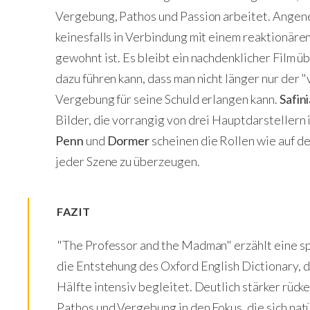
Vergebung, Pathos und Passion arbeitet. Angene
keinesfalls in Verbindung mit einem reaktionäre
gewohnt ist. Es bleibt ein nachdenklicher Film ü
dazu führen kann, dass man nicht länger nur der 
Vergebung für seine Schuld erlangen kann.
Safini
Bilder, die vorrangig von drei Hauptdarsteller
Penn
und
Dormer
scheinen die Rollen wie auf de
jeder Szene zu überzeugen.
FAZIT
"The Professor and the Madman" erzählt eine 
die Entstehung des Oxford English Dictionary, d
Hälfte intensiv begleitet. Deutlich stärker rück
Pathos und Vergebung in den Fokus, die sich nat