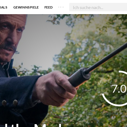
. . .
IALS
GEWINNSPIELE
FEED
7.0
MB-Kritik