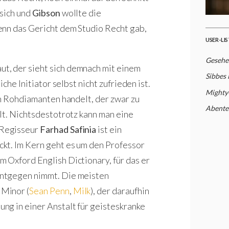
 sich und
Gibson
wollte die
enn das Gericht dem Studio Recht gab,
USER-LI
Gesehe
ut, der sieht sich demnach mit einem
Sibbes
che Initiator selbst nicht zufrieden ist.
Mighty
en Rohdiamanten handelt, der zwar zu
Abente
lt. Nichtsdestotrotz kann man eine
Regisseur
Farhad Safinia
ist ein
kt. Im Kern geht es um den Professor
 Oxford English Dictionary, für das er
entgegen nimmt. Die meisten
Minor (
Sean Penn
,
Milk
), der daraufhin
ng in einer Anstalt für geisteskranke