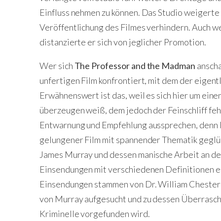
Einfluss nehmen zu können. Das Studio weigerte
Veröffentlichung des Filmes verhindern. Auch w
distanzierte er sich von jeglicher Promotion.
Wer sich
The Professor and the Madman
anscha
unfertigen Film konfrontiert, mit dem der eigentli
Erwähnenswert ist das, weil es sich hier um ein
überzeugen weiß, dem jedoch der Feinschliff feh
Entwarnung und Empfehlung aussprechen, denn 
gelungener Film mit spannender Thematik geglüc
James Murray und dessen manische Arbeit an dem
Einsendungen mit verschiedenen Definitionen 
Einsendungen stammen von Dr. William Chester 
von Murray aufgesucht und zu dessen Überraschu
Kriminelle vorgefunden wird.