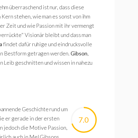
hm überraschend ist nur, dass diese
n Kern stehen, wie man es sonst von ihm
ber Zeit und wie Passion mit ihr vermengt
"verrückte" Visionär bleibt und dass man
a
findet dafür ruhige und eindrucksvolle
n in Bestform getragen werden.
Gibson
,
n Leib geschnitten und wissen in nahezu
spannende Geschichte rund um
ie er gerade in der ersten
7.0
en jedoch die Motive Passion,
ürlich auch in Mel Gibsons