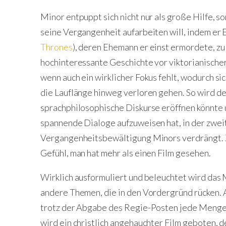
Minor entpuppt sich nicht nur als große Hilfe, s
seine Vergangenheit aufarbeiten will, indem er E
Thrones
), deren Ehemann er einst ermordete, zu
hochinteressante Geschichte vor viktorianischer 
wenn auch ein wirklicher Fokus fehlt, wodurch s
die Lauflänge hinweg verloren gehen. So wird de
sprachphilosophische Diskurse eröffnen könnte u
spannende Dialoge aufzuweisen hat, in der zwei
Vergangenheitsbewältigung Minors verdrängt. 
Gefühl, man hat mehr als einen Film gesehen.
Wirklich ausformuliert und beleuchtet wird das 
andere Themen, die in den Vordergründ rücken. 
trotz der Abgabe des Regie-Posten jede Meng
wird ein christlich angehauchter Film geboten, d