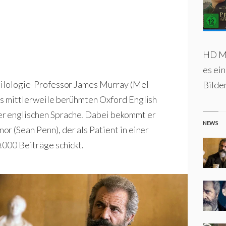
HD MA
es ein
Philologie-Professor James Murray (Mel
Bilde
es mittlerweile berühmten Oxford English
r englischen Sprache. Dabei bekommt er
NEWS
r (Sean Penn), der als Patient in einer
.000 Beiträge schickt.