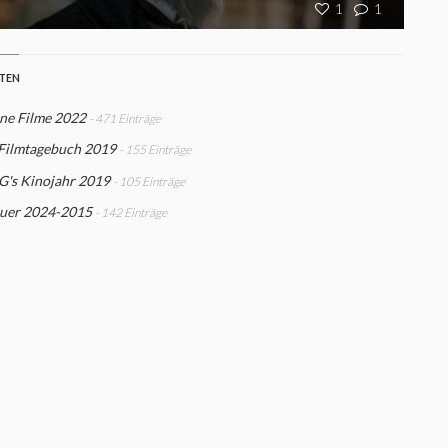
1
1
STEN
ne Filme 2022
- 471 Einträge
 Filmtagebuch 2019
- 155 Einträge
G's Kinojahr 2019
- 105 Einträge
uer 2024-2015
- 142 Einträge