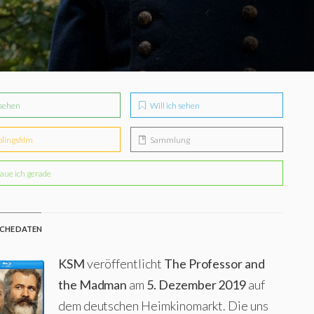
sehen
Will ich sehen
blingsfilm
Sammlung
aue ich gerade
CHE DATEN
KSM
veröffentlicht
The Professor and
the Madman
am
5. Dezember 2019
auf
dem deutschen Heimkinomarkt. Die uns