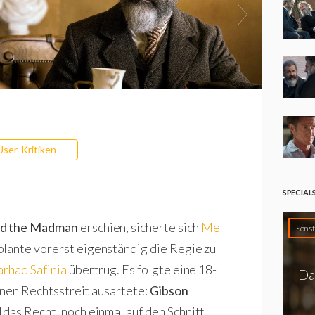
User-Kritiken
SPECIAL
nd the Madman
erschien, sicherte sich
Mel
Sonst
plante vorerst eigenständig die Regie zu
arhad Safinia
übertrug. Es folgte eine 18-
Da
einen Rechtsstreit ausartete:
Gibson
das Recht, noch einmal auf den Schnitt