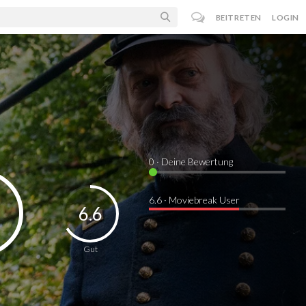
BEITRETEN
LOGIN
0
· Deine Bewertung
6.6 · Moviebreak User
6.6
Gut