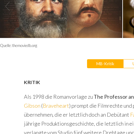
Quelle:
themoviedb.org
MB-Kritik
KRITIK
Als 1998 die Romanvorlage zu
The Professor a
Gibson
(
Braveheart
) prompt die Filmrechte und 
übernehmen, die er letztlich doch an Debütant
F
jährige Produktionsgeschichte, die letztlich in 
verlangte vom Studio fünf weitere Drehtage und 