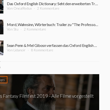
Das Oxford English Dictionary: Seht den erweiterten Trailer zu "The Professor and the Madman" mit Mel Gibson und Sean Penn
Von OnealRedux
2 Kommentare
Mord, Wahnsinn, Wörterbuch: Trailer zu "The Professor and the Madman" mit Mel Gibson und Sean Penn ist online
Von Stu
2 Kommentare
Sean Penn & Mel Gibosn verfassen das Oxford English Dictionary in "The Professor and the Madman"
Von Lidanoir
8 Kommentare
S
iges
s Fantasy Filmfest 2019 - Alle Filme vorgestellt