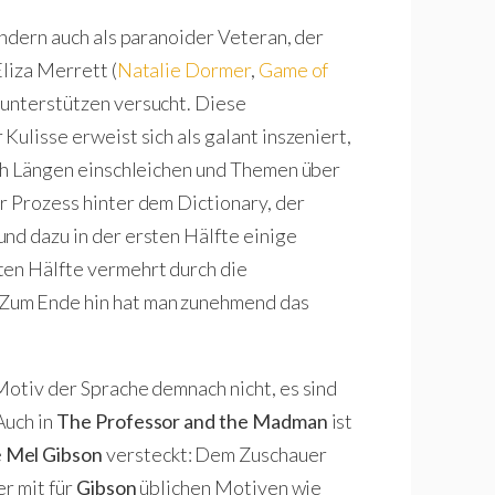
ondern auch als paranoider Veteran, der
liza Merrett (
Natalie Dormer
,
Game of
 unterstützen versucht. Diese
Kulisse erweist sich als galant inszeniert,
ich Längen einschleichen und Themen über
r Prozess hinter dem Dictionary, der
nd dazu in der ersten Hälfte einige
ten Hälfte vermehrt durch die
Zum Ende hin hat man zunehmend das
Motiv der Sprache demnach nicht, es sind
Auch in
The Professor and the Madman
ist
e
Mel Gibson
versteckt: Dem Zuschauer
er mit für
Gibson
üblichen Motiven wie