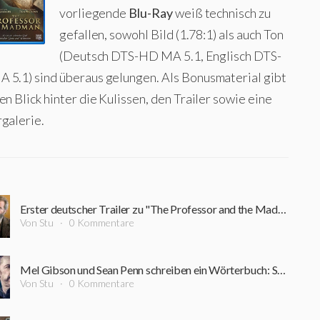
vorliegende
Blu-Ray
weiß technisch zu
gefallen, sowohl Bild (1.78:1) als auch Ton
(Deutsch DTS-HD MA 5.1, Englisch DTS-
 5.1) sind überaus gelungen. Als Bonusmaterial gibt
en Blick hinter die Kulissen, den Trailer sowie eine
rgalerie.
Erster deutscher Trailer zu "The Professor and the Madman" mit Mel Gibson und Sean Penn ist da
Von Stu
0 Kommentare
Mel Gibson und Sean Penn schreiben ein Wörterbuch: Seht den neuen Trailer zu "The Professor and the Madman"
Von Stu
0 Kommentare