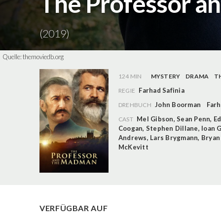
The Professor a
(2019)
Quelle:
themoviedb.org
124 MIN
MYSTERY
DRAMA
T
Farhad Safinia
REGIE
John Boorman
Farh
DREHBUCH
Mel Gibson
,
Sean Penn
,
Ed
CAST
Coogan
,
Stephen Dillane
,
Ioan 
Andrews
,
Lars Brygmann
,
Bryan
McKevitt
VERFÜGBAR AUF