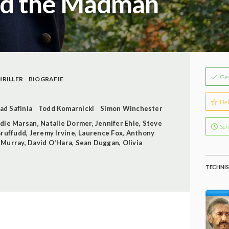
nd the Madman
Ge
HRILLER
BIOGRAFIE
Lie
ad Safinia
Todd Komarnicki
Simon Winchester
die Marsan
,
Natalie Dormer
,
Jennifer Ehle
,
Steve
Sch
Gruffudd
,
Jeremy Irvine
,
Laurence Fox
,
Anthony
 Murray
,
David O'Hara
,
Sean Duggan
,
Olivia
TECHNIS