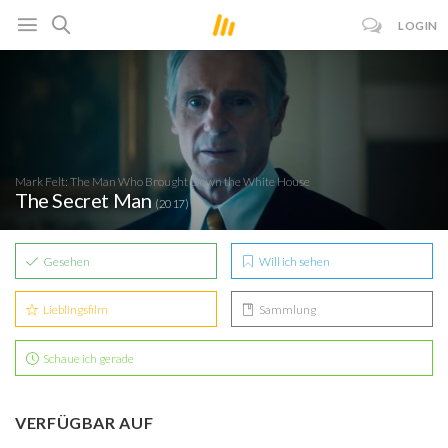
LOGIN
Mark Felt: The Man Who Brought Down the White House
The Secret Man
(2017)
Gesehen
Will ich sehen
Lieblingsfilm
Sammlung
Schaue ich gerade
VERFÜGBAR AUF