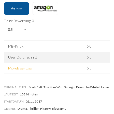
Deine Bewertung: 0
0.5
MB-Kritik
5.0
User Durchschnitt
5.5
Moviebreak User
5.5
ORIGINAL TITEL
Mark Felt: The Man Who Brought Down the White House
LAUFZEIT
103 Minuten
STARTDATUM
02.11.2017
GENRES
Drama, Thriller, History, Biography