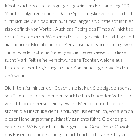
Kinobesuchers durchaus gut genug sein, um der Handlung 100
Minuten folgen zu können. Da die Spannungskurve eher flach ist,
fühlt sich die Zeit dadurch nur umso länger an. Sitzfleisch ist hier
also definitiv von Vorteil. Auch das Pacing des Filmes will nicht so
recht funktionieren. Während die Hauptgeschichte mal Tage und
mal mehrere Monate auf der Zeitachse nach vorne springt, wird
immer wieder auf eine Nebengeschichte verwiesen. In dieser
sucht Mark Felt seine verschwundene Tochter, welche aus
Protest an der Regierung in einer Kommune, irgendwo in den
USA wohnt.
Die Intention hinter der Geschichte ist klar. Sie zeigt den sonst
so kühlen und berechnenden Mark Felt als liebenden Vater und
verleiht so der Person eine gewisse Menschlichkeit. Leider
stören die Einschübe den Handlungsfluss erheblich, vor allem da
dieser Handlungsstrang ultimativ zu nichts führt. Gleiches gilt,
paradoxer Weise, auch für die eigentliche Geschichte. Obwohl
das Ensemble seine Sache gut macht und auch das Setting zu