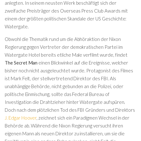
anlegten. In seinem neusten Werk beschäftigt sich der
zweifache Preisträger des Overseas Press Club Awards mit
einem der größten politischen Skandale der US Geschichte:
Watergate.
Obwohl die Thematik rund um die Abhöraktion der Nixon
Regierung gegen Vertreter der demokratischen Partei im
Watergate Hotel bereits etliche Male verfilmt wurde, findet
The Secret Man
einen Blickwinkel auf die Ereignisse, welcher
bisher noch nicht ausgeleuchtet wurde. Protagonist des Filmes
ist Mark Felt, der stellvertretend Direktor des FBI. Als
unabhängige Behörde, nicht gebunden an die Polizei, oder
politische Einmischung, sollte das Federal Bureau of
Investigation die Drahtzieher hinter Watergate aufspüren.
Doch nach dem plötzlichen Tod des FBI Gründers und Direktors
J. Edgar Hoover
, zeichnet sich ein Paradigmen Wechsel in der
Behörde ab. Während die Nixon Regierung versucht ihren
eigenen Mann als neuen Direktor zu installieren, um sie die