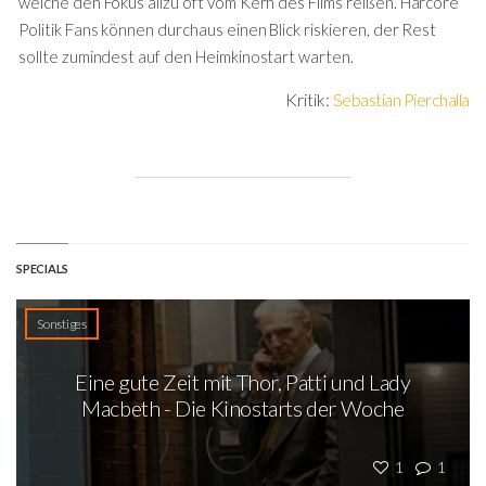
welche den Fokus allzu oft vom Kern des Films reißen. Harcore
Politik Fans können durchaus einen Blick riskieren, der Rest
sollte zumindest auf den Heimkinostart warten.
Kritik:
Sebastian Pierchalla
SPECIALS
Sonstiges
Eine gute Zeit mit Thor, Patti und Lady
Macbeth - Die Kinostarts der Woche
1
1