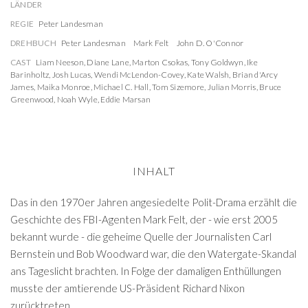
LÄNDER
REGIE
Peter Landesman
DREHBUCH
Peter Landesman
Mark Felt
John D. O'Connor
CAST
Liam Neeson
,
Diane Lane
,
Marton Csokas
,
Tony Goldwyn
,
Ike
Barinholtz
,
Josh Lucas
,
Wendi McLendon-Covey
,
Kate Walsh
,
Brian d'Arcy
James
,
Maika Monroe
,
Michael C. Hall
,
Tom Sizemore
,
Julian Morris
,
Bruce
Greenwood
,
Noah Wyle
,
Eddie Marsan
INHALT
Das in den 1970er Jahren angesiedelte Polit-Drama erzählt die
Geschichte des FBI-Agenten Mark Felt, der - wie erst 2005
bekannt wurde - die geheime Quelle der Journalisten Carl
Bernstein und Bob Woodward war, die den Watergate-Skandal
ans Tageslicht brachten. In Folge der damaligen Enthüllungen
musste der amtierende US-Präsident Richard Nixon
zurücktreten.