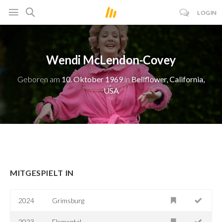
LOGIN
Wendi McLendon-Covey
Geboren am
10. Oktober 1969
in
Bellflower, California,
USA
MITGESPIELT IN
2024
Grimsburg
2023
Elemental