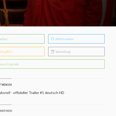
sehen
Will ich sehen
blingsfilm
Sammlung
aue ich gerade
/ VIDEOS
bsreif - offizieller Trailer #1 deutsch HD
 KRITIKEN