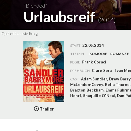
"Blended"
Urlaubsreif
(2014)
Quelle:
themoviedb.org
22.05.2014
START
117 MIN
KOMÖDIE
ROMANZE
Frank Coraci
REGIE
Clare Sera
Ivan Me
DREHBUCH
Adam Sandler
,
Drew Barr
CAST
McLendon-Covey
,
Bella Thorne
Braxton Beckham
,
Emma Fuhrm
Henri
,
Shaquille O'Neal
,
Dan Pa
Trailer