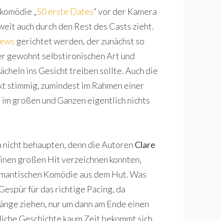
skomödie „
50 erste Dates
“ vor der Kamera
weit auch durch den Rest des Casts zieht.
rews
gerichtet werden, der zunächst so
iner gewohnt selbstironischen Art und
heln ins Gesicht treiben sollte. Auch die
t stimmig, zumindest im Rahmen einer
 im großen und Ganzen eigentlich nichts
h nicht behaupten, denn die Autoren
Clare
 keinen großen Hit verzeichnen konnten,
romantischen Komödie aus dem Hut. Was
Gespür für das richtige Pacing, da
Länge ziehen, nur um dann am Ende einen
liche Geschichte kaum Zeit bekommt sich