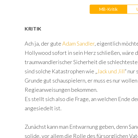
MB-Kritik
KRITIK
Ach ja, der gute
Adam Sandler
, eigentlich möch
Hollywood sofort in sein Herz schließen, wäre d
traumwandlerischer Sicherheit die schlechteste
sind solche Katastrophen wie „
Jack und Jill
“ nur
Grunde gut schauspielern, er muss es nur woll
Regieanweisungen bekommen.
Es stellt sich also die Frage, an welchen Ende de
angesiedelt ist.
Zunächst kann man Entwarnung geben, denn Sand
solide, vor allem die Rolle des fürsorglichen Vat