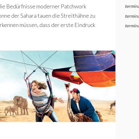
f die Bedürfnisse moderner Patchwork
termina
onne der Sahara tauen die Streithähne zu
termina
 erkennen müssen, dass der erste Eindruck
termina