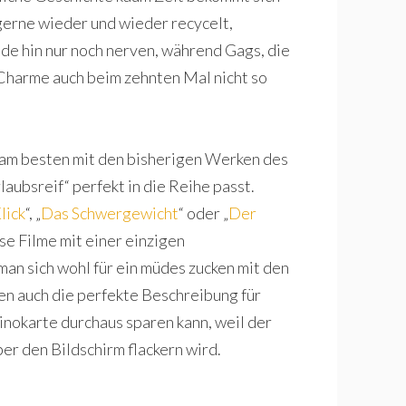
gerne wieder und wieder recycelt,
de hin nur noch nerven, während Gags, die
 Charme auch beim zehnten Mal nicht so
l am besten mit den bisherigen Werken des
laubsreif“ perfekt in die Reihe passt.
lick
“, „
Das Schwergewicht
“ oder „
Der
se Filme mit einer einzigen
n sich wohl für ein müdes zucken mit den
n auch die perfekte Beschreibung für
Kinokarte durchaus sparen kann, weil der
er den Bildschirm flackern wird.