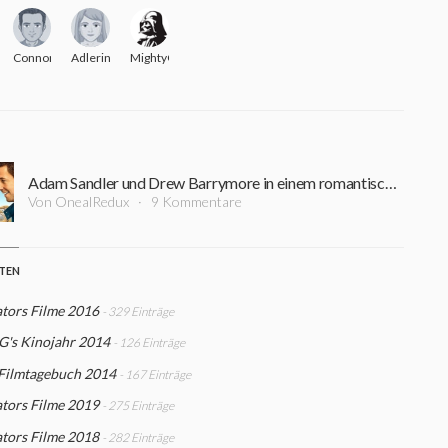
ConnorJMacleod
Adlerine
MightyG
Adam Sandler und Drew Barrymore in einem romantischen Wiedersehen in "Blended"
Von OnealRedux
9 Kommentare
STEN
tors Filme 2016
- 329 Einträge
G's Kinojahr 2014
- 126 Einträge
 Filmtagebuch 2014
- 167 Einträge
tors Filme 2019
- 275 Einträge
tors Filme 2018
- 282 Einträge