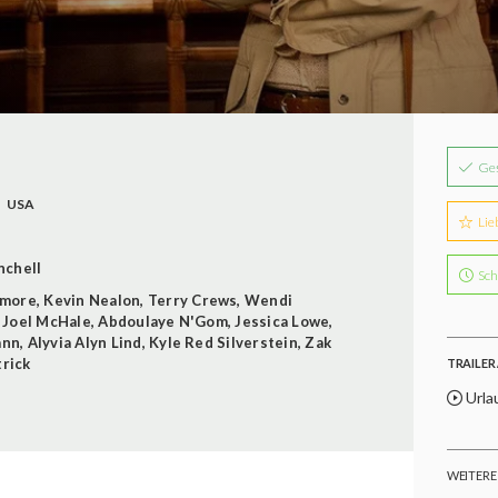
Ge
USA
Lie
nchell
Sch
ymore
,
Kevin Nealon
,
Terry Crews
,
Wendi
,
Joel McHale
,
Abdoulaye N'Gom
,
Jessica Lowe
,
ann
,
Alyvia Alyn Lind
,
Kyle Red Silverstein
,
Zak
trick
TRAILER 
Urlau
WEITERE