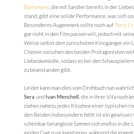
Barrymore
, die mit Sandler bereits in der Liebe
stand, gibt eine solide Performance, was sich so
Besonderes Augenmerk sollte noch auf
Terry C
gar nicht in den Film passen will, jedoch mit se
Weise selbst dem zynischstem Kinogänger ein Läc
Chemie zwischen den beiden Protagonisten wirk
Liebeskomödie, sodass es bei den Schauspielern
zu beanstanden gibt.
Leider kann man dies vom Drehbuch nun wahrlic
Sera
und
Ivan Menchell
, die in ihrer Vita noch
ziehen nahezu jedes Klischee einer typischen 
den Beiden insbesondere fehlt ist ein gewisses 
scheinbar belanglose Szenen sich endlos in die 
müden Gag zu präsentieren, während die eigent