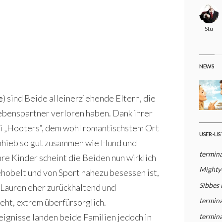
Stu
NEWS
e
) sind Beide alleinerziehende Eltern, die
ebenspartner verloren haben. Dank ihrer
ei „Hooters“, dem wohl romantischstem Ort
USER-LI
Anhieb so gut zusammen wie Hund und
termina
re Kinder scheint die Beiden nun wirklich
Mighty
ehobelt und von Sport nahezu besessen ist,
Sibbes
h Lauren eher zurückhaltend und
termina
eht, extrem überfürsorglich.
eignisse landen beide Familien jedoch in
termina