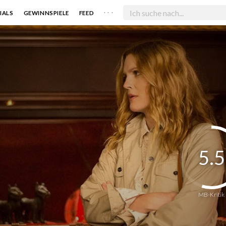
. . .
IALS
GEWINNSPIELE
FEED
5.5
MB-Kritik