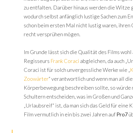
zu entfalten. Darüber hinaus werden die Witze 
wodurch selbst anfänglich lustige Sachen zum En
schon beim ersten Mal nicht lustig waren, ihren
recht versprühen mögen.
Im Grunde lässt sich die Qualität des Films woh
Regisseurs
Frank Coraci
abgleichen, da auch „Ur
Coraci ist für solch unvergessliche Werke wie „
K
Zoowärter
“ verantwortlich und wenn man all die
Körperbewegung beschreiben sollte, so würde ma
Schultern entscheiden, was im Großen und Ganze
„Urlaubsreif“ ist, da man sich das Geld für eine 
Film vermutlich in ein bis zwei Jahren auf
Pro7
üb