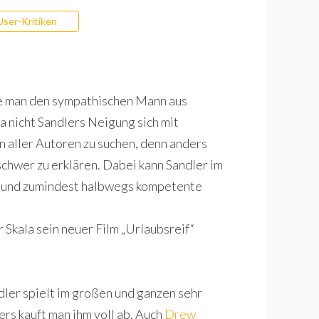
User-Kritiken
te man den sympathischen Mann aus
a nicht Sandlers Neigung sich mit
n aller Autoren zu suchen, denn anders
 schwer zu erklären. Dabei kann Sandler im
en und zumindest halbwegs kompetente
r Skala sein neuer Film „Urlaubsreif“
ler spielt im großen und ganzen sehr
ers kauft man ihm voll ab. Auch
Drew