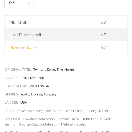
0.5
MB-Kritik
5.0
User Durchschnitt
6.7
Moviebreak User
6.7
ORIGINAL TITEL
Twilight Zone: The Movie
LAUFZEIT
101 Minuten
STARTDATUM
20.01.1984
GENRES
Sci-Fi, Horror, Fantasy
LÄNDER
USA
REGIE
Steven Spielberg
Joe Dante
John Landis
George Miller
DREHBUCH
Richard Matheson
Jerome Bixby
John Landis
Rod
Serling
George Clayton Johnson
Melissa Mathison