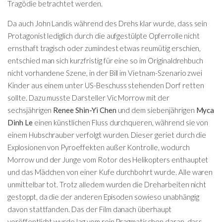
Tragödie betrachtet werden.
Da auch John Landis während des Drehs klar wurde, dass sein
Protagonist lediglich durch die aufgestülpte Opferrolle nicht
ernsthaft tragisch oder zumindest etwas reumütig erschien,
entschied man sich kurzfristig für eine so im Originaldrehbuch
nicht vorhandene Szene, in der Bill im Vietnam-Szenario zwei
Kinder aus einem unter US-Beschuss stehenden Dorf retten
sollte. Dazu musste Darsteller Vic Morrow mit der
sechsjährigen
Renee Shin-Yi Chen
und dem siebenjährigen
Myca
Dinh Le
einen künstlichen Fluss durchqueren, während sie von
einem Hubschrauber verfolgt wurden. Dieser geriet durch die
Explosionen von Pyroeffekten außer Kontrolle, wodurch
Morrow und der Junge vom Rotor des Helikopters enthauptet
und das Mädchen von einer Kufe durchbohrt wurde. Alle waren
unmittelbar tot. Trotz alledem wurden die Dreharbeiten nicht
gestoppt, da die der anderen Episoden sowieso unabhängig
davon stattfanden. Das der Film danach überhaupt
veröffentlicht wurde lag vom rein Pragmatischen daran, dass