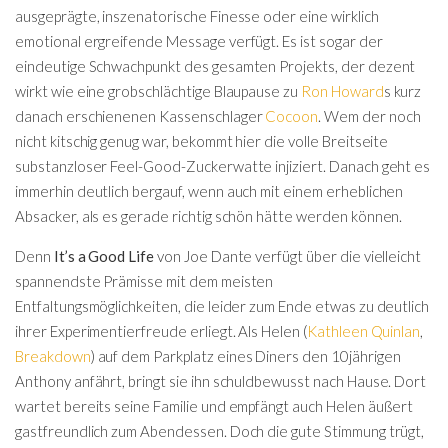
ausgeprägte, inszenatorische Finesse oder eine wirklich
emotional ergreifende Message verfügt. Es ist sogar der
eindeutige Schwachpunkt des gesamten Projekts, der dezent
wirkt wie eine grobschlächtige Blaupause zu
Ron Howard
s kurz
danach erschienenen Kassenschlager
Cocoon
. Wem der noch
nicht kitschig genug war, bekommt hier die volle Breitseite
substanzloser Feel-Good-Zuckerwatte injiziert. Danach geht es
immerhin deutlich bergauf, wenn auch mit einem erheblichen
Absacker, als es gerade richtig schön hätte werden können.
Denn
It’s a Good Life
von Joe Dante verfügt über die vielleicht
spannendste Prämisse mit dem meisten
Entfaltungsmöglichkeiten, die leider zum Ende etwas zu deutlich
ihrer Experimentierfreude erliegt. Als Helen (
Kathleen Quinlan
,
Breakdown
) auf dem Parkplatz eines Diners den 10jährigen
Anthony anfährt, bringt sie ihn schuldbewusst nach Hause. Dort
wartet bereits seine Familie und empfängt auch Helen äußert
gastfreundlich zum Abendessen. Doch die gute Stimmung trügt,