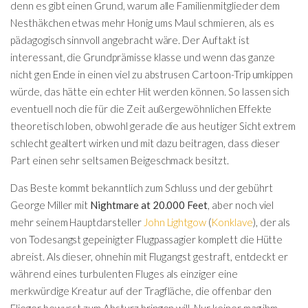
denn es gibt einen Grund, warum alle Familienmitglieder dem
Nesthäkchen etwas mehr Honig ums Maul schmieren, als es
pädagogisch sinnvoll angebracht wäre. Der Auftakt ist
interessant, die Grundprämisse klasse und wenn das ganze
nicht gen Ende in einen viel zu abstrusen Cartoon-Trip umkippen
würde, das hätte ein echter Hit werden können. So lassen sich
eventuell noch die für die Zeit außergewöhnlichen Effekte
theoretisch loben, obwohl gerade die aus heutiger Sicht extrem
schlecht gealtert wirken und mit dazu beitragen, dass dieser
Part einen sehr seltsamen Beigeschmack besitzt.
Das Beste kommt bekanntlich zum Schluss und der gebührt
George Miller mit
Nightmare at 20.000 Feet
, aber noch viel
mehr seinem Hauptdarsteller
John Lightgow
(
Konklave
), der als
von Todesangst gepeinigter Flugpassagier komplett die Hütte
abreist. Als dieser, ohnehin mit Flugangst gestraft, entdeckt er
während eines turbulenten Fluges als einziger eine
merkwürdige Kreatur auf der Tragfläche, die offenbar den
Flieger bewusst zum Absturz bringen will. Nur keiner mag ihm