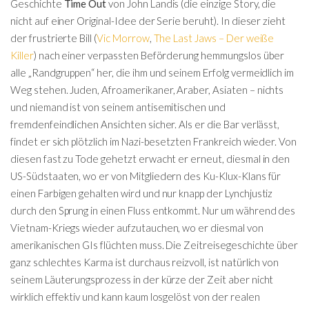
Geschichte
Time Out
von John Landis (die einzige Story, die
nicht auf einer Original-Idee der Serie beruht). In dieser zieht
der frustrierte Bill (
Vic Morrow
,
The Last Jaws – Der weiße
Killer
) nach einer verpassten Beförderung hemmungslos über
alle „Randgruppen“ her, die ihm und seinem Erfolg vermeidlich im
Weg stehen. Juden, Afroamerikaner, Araber, Asiaten – nichts
und niemand ist von seinem antisemitischen und
fremdenfeindlichen Ansichten sicher. Als er die Bar verlässt,
findet er sich plötzlich im Nazi-besetzten Frankreich wieder. Von
diesen fast zu Tode gehetzt erwacht er erneut, diesmal in den
US-Südstaaten, wo er von Mitgliedern des Ku-Klux-Klans für
einen Farbigen gehalten wird und nur knapp der Lynchjustiz
durch den Sprung in einen Fluss entkommt. Nur um während des
Vietnam-Kriegs wieder aufzutauchen, wo er diesmal von
amerikanischen GIs flüchten muss. Die Zeitreisegeschichte über
ganz schlechtes Karma ist durchaus reizvoll, ist natürlich von
seinem Läuterungsprozess in der kürze der Zeit aber nicht
wirklich effektiv und kann kaum losgelöst von der realen