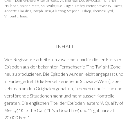
CAST
Dan Aykroyd
,
Albert Brooks
,
Vic Morrow
,
Doug McGrath
,
Charles
Hallahan
,
Rainer Peets
,
Kai Wulff
,
Sue Dugan
,
Debby Porter
,
Steven Williams
,
Annette Claudier
,
Joseph Hieu
,
Al Leong
,
Stephen Bishop
,
Thomas Byrd
,
Vincent J. Isaac
INHALT
Vier Regisseure arbeiteten zusammen, um für diesen Film vier
Episoden aus der bekannten Fernsehserie 'The Twilight Zone'
neu zu produzieren. Die Episoden wurden leicht angepasst und
in Farbe gedreht (die Fersehserie lief in Schwarz-Weiss), aber
sehr nah an den Originalen gehalten, in denen unheimliche und
verstörende Situationen mehr und mehr ausser Kontrolle
geraten. Die englischen Titel der Epsioden lauten: "A Quality of
Mercy", "Kick the Can", "It's a Good Life", und "Nightmare at
20,000 Feet".