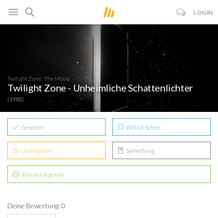
LOGIN
Twilight Zone: The Movie
Twilight Zone - Unheimliche Schattenlichter
(1983)
Gesehen
Will ich sehen
Lieblingsfilm
Sammlung
Schaue ich gerade
Deine Bewertung: 0