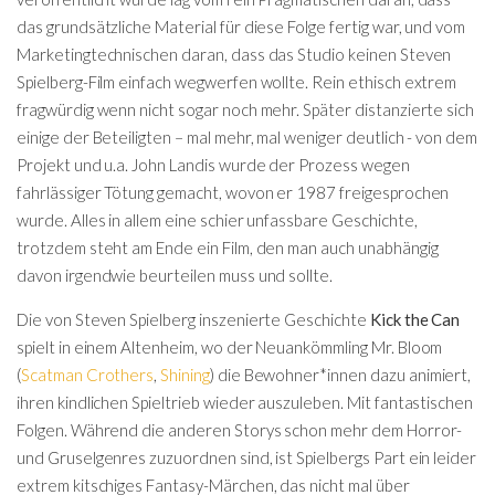
das grundsätzliche Material für diese Folge fertig war, und vom
Marketingtechnischen daran, dass das Studio keinen Steven
Spielberg-Film einfach wegwerfen wollte. Rein ethisch extrem
fragwürdig wenn nicht sogar noch mehr. Später distanzierte sich
einige der Beteiligten – mal mehr, mal weniger deutlich - von dem
Projekt und u.a. John Landis wurde der Prozess wegen
fahrlässiger Tötung gemacht, wovon er 1987 freigesprochen
wurde. Alles in allem eine schier unfassbare Geschichte,
trotzdem steht am Ende ein Film, den man auch unabhängig
davon irgendwie beurteilen muss und sollte.
Die von Steven Spielberg inszenierte Geschichte
Kick the Can
spielt in einem Altenheim, wo der Neuankömmling Mr. Bloom
(
Scatman Crothers
,
Shining
) die Bewohner*innen dazu animiert,
ihren kindlichen Spieltrieb wieder auszuleben. Mit fantastischen
Folgen. Während die anderen Storys schon mehr dem Horror-
und Gruselgenres zuzuordnen sind, ist Spielbergs Part ein leider
extrem kitschiges Fantasy-Märchen, das nicht mal über