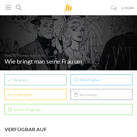
LOGIN
How To Murder Your Wife
Wie bringt man seine Frau um
(1965)
Gesehen
Will ich sehen
Lieblingsfilm
Sammlung
Schaue ich gerade
VERFÜGBAR AUF